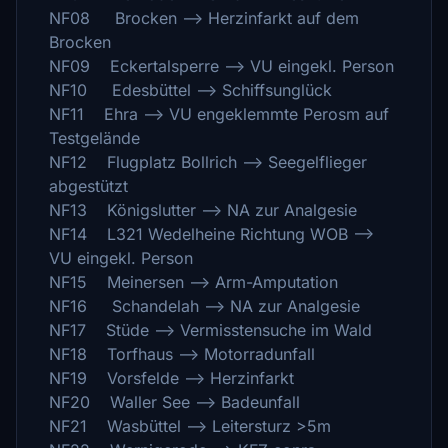
NF08 Brocken --> Herzinfarkt auf dem
Brocken
NF09 Eckertalsperre --> VU eingekl. Person
NF10 Edesbüttel --> Schiffsunglück
NF11 Ehra --> VU engeklemmte Perosm auf
Testgelände
NF12 Flugplatz Bollrich --> Seegelflieger
abgestützt
NF13 Königslutter --> NA zur Analgesie
NF14 L321 Wedelheine Richtung WOB -->
VU eingekl. Person
NF15 Meinersen --> Arm-Amputation
NF16 Schandelah --> NA zur Analgesie
NF17 Stüde --> Vermisstensuche im Wald
NF18 Torfhaus --> Motorradunfall
NF19 Vorsfelde --> Herzinfarkt
NF20 Waller See --> Badeunfall
NF21 Wasbüttel --> Leitersturz >5m