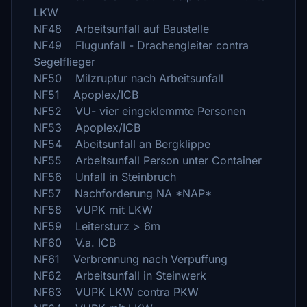
LKW
NF48 Arbeitsunfall auf Baustelle
NF49 Flugunfall - Drachengleiter contra
Segelflieger
NF50 Milzruptur nach Arbeitsunfall
NF51 Apoplex/ICB
NF52 VU- vier eingeklemmte Personen
NF53 Apoplex/ICB
NF54 Abeitsunfall an Bergklippe
NF55 Arbeitsunfall Person unter Container
NF56 Unfall in Steinbruch
NF57 Nachforderung NA *NAP*
NF58 VUPK mit LKW
NF59 Leitersturz > 6m
NF60 V.a. ICB
NF61 Verbrennung nach Verpuffung
NF62 Arbeitsunfall in Steinwerk
NF63 VUPK LKW contra PKW