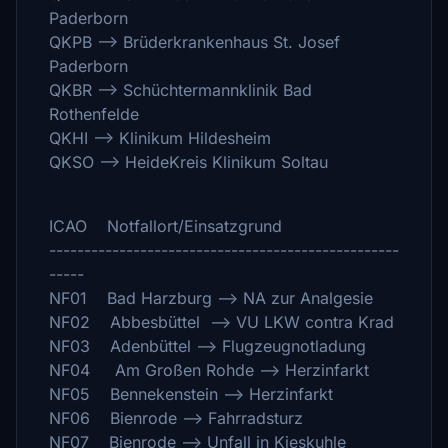
Paderborn
QKPB --> Brüderkrankenhaus St. Josef
Paderborn
QKBR --> Schüchtermannklinik Bad
Rothenfelde
QKHI --> Klinikum Hildesheim
QKSO --> HeideKreis Klinikum Soltau
ICAO Notfallort/Einsatzgrund
--------------------------------------------------
-----
NF01 Bad Harzburg --> NA zur Analgesie
NF02 Abbesbüttel --> VU LKW contra Krad
NF03 Adenbüttel --> Flugzeugnotladung
NF04 Am Großen Rohde --> Herzinfarkt
NF05 Bennekenstein --> Herzinfarkt
NF06 Bienrode --> Fahrradsturz
NF07 Bienrode --> Unfall in Kieskuhle