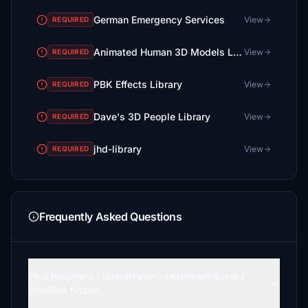
German Emergency Services
View
REQUIRED
Animated Human 3D Models Library
View
REQUIRED
PBK Effects Library
View
REQUIRED
Dave's 3D People Library
View
REQUIRED
jhd-library
View
REQUIRED
Frequently Asked Questions
Find hospitals / operations+++Krankenhäuser /
Einsätze finden