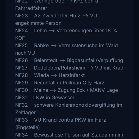
NF22 Wernigerode --> KFZ conra
Fahrradfahrer
NF23 A2 Zweidorfer Holz --> VU
engeklmmte Person
NF24 Lehm --> Verbrennungen über 18 %
KOF
NF25 Räbke --> Vermisstensuche im Wald
nach VU
NF26 Beierstedt --> Bigoasunfall/Verpuffung
NF27 Dedeleben/Rohrsheim --> VU mit Krad
NF28 Wieda --> Herzinfarkt
NF29 Reitunfall in Pullman City Harz
NF30 Meine --> Zugunglück / MANV Lage
NF31 LKW in Gewässer
NF32 schwere Kohlenmonoxidvergiftung im
Zeltlager
NF33 VU Krand contra PKW im Harz
(Engstelle)
NF34 Bewusstlose Person auf Staudamm im