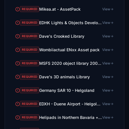
Mikea.at - AssetPack
View
REQUIRED
EDHK Lights & Objects Developers Pack (Asset-Pack)
View
REQUIRED
Dave's Crooked Library
View
REQUIRED
Wombiiactual ENxx Asset pack
View
REQUIRED
MSFS 2020 object library 200+ models - towers hangars to cones v14-11 UPDATE
View
REQUIRED
Dave's 3D animals Library
View
REQUIRED
Germany SAR 10 - Helgoland
View
REQUIRED
EDXH - Duene Airport - Helgoland - Upgrade + Heliport
View
REQUIRED
Helipads in Northern Bavaria + Emergency scenarios 2.3
View
REQUIRED