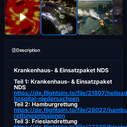
Description
Krankenhaus- & Einsatzpaket NDS
Teil 1: Krankenhaus- & Einsatzpaket
NDS
https://de.flightsim.to/file/21807/helipa
hospital-niedersachsen
Teil 2: Hamburgrettung
https://de.flightsim.to/file/28022/hamb
rettungsmissionen
Teil 3: Frieslandrettung