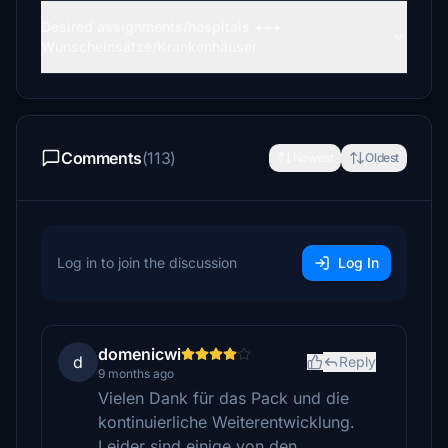
Desired assignments/hospitals +++
Wunscheinsätze/Krankenhäuser
Comments
(113)
Newest
Oldest
Log in to join the discussion
Log In
domenicwi
d
Reply
9 months ago
Vielen Dank für das Pack und die
kontinuierliche Weiterentwicklung.
Leider sind einige von den