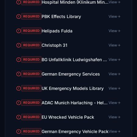
Hospital Minden (Klinikum Minden)
View
REQUIRED
PBK Effects Library
View
REQUIRED
Helipads Fulda
View
REQUIRED
Christoph 31
View
REQUIRED
BG Unfallklinik Ludwigshafen Christoph 5 Base
View
REQUIRED
German Emergency Services
View
REQUIRED
UK Emergency Models Library
View
REQUIRED
ADAC Munich Harlaching - Heliport
View
REQUIRED
EU Wrecked Vehicle Pack
View
REQUIRED
German Emergency Vehicle Pack
View
REQUIRED