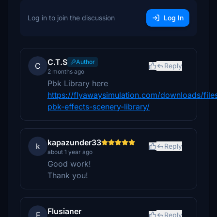
Log in to join the discussion
Log In
C.T.S
Author
C
Reply
2 months ago
Pbk Library here
https://flyawaysimulation.com/downloads/fil
pbk-effects-scenery-library/
kapazunder33
k
Reply
about 1 year ago
Good work!
Thank you!
Flusianer
F
Reply