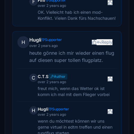
Fini
Supporter
F
over 2 years ago
OK. Vielleicht hab ich einen mod-
Konflikt. Vielen Dank fürs Nachschauen!
Hugli
Supporter
H
Reply
over 2 years ago
heute gönne ich mir wieder einen flug
auf diesen super tollen flugplatz.
C.T.S
Author
C
over 2 years ago
freut mich, wenn das Wetter ok ist
komm ich mal mit dem Flieger vorbei
Hugli
Supporter
H
over 2 years ago
wenn du möchtest können wir uns
gerne virtuel in edtm treffen und einen
rundflug starten