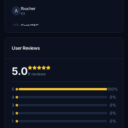
fbucher
€5
Grob115C
€5
ananas1233
User Reviews
€5
Hugli
€3
5.0
9 reviews
Hugli
€1
5
100%
katanapilot1977
4
0%
€1
3
0%
2
0%
1
0%