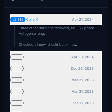
Apr 21, 2024
v1.081
(Current)
Three other Buildings removed, MSFS Update
Autogen wrong.
Checked all now, should be ok now.
Apr 20, 2024
v1.08
Dec 26, 2023
v1.07
Mar 31, 2023
v1.06
Mar 31, 2023
v1.03
Feb 11, 2023
v1.05