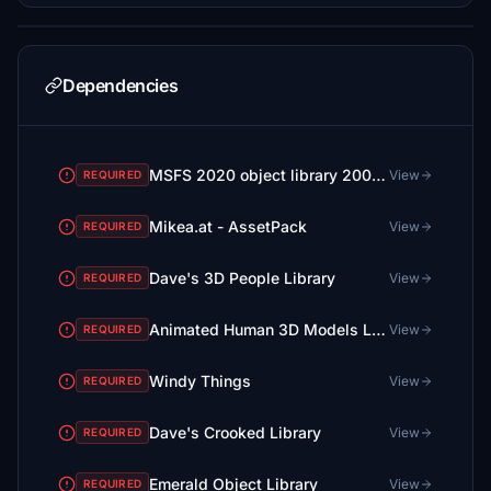
Dependencies
MSFS 2020 object library 200+ models - towers hangars to cones v14-11 UPDATE
View
REQUIRED
Mikea.at - AssetPack
View
REQUIRED
Dave's 3D People Library
View
REQUIRED
Animated Human 3D Models Library
View
REQUIRED
Windy Things
View
REQUIRED
Dave's Crooked Library
View
REQUIRED
Emerald Object Library
View
REQUIRED