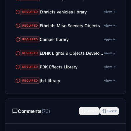
Ethnicfs vehicles library
View
REQUIRED
Ethnicfs Misc Scenery Objects
View
REQUIRED
Camper library
View
REQUIRED
EDHK Lights & Objects Developers Pack (Asset-Pack)
View
REQUIRED
PBK Effects Library
View
REQUIRED
jhd-library
View
REQUIRED
Comments
(73)
Newest
Oldest