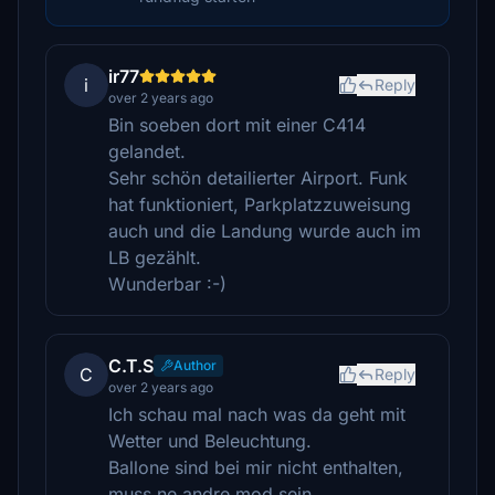
ir77
i
Reply
over 2 years ago
Bin soeben dort mit einer C414
gelandet.
Sehr schön detailierter Airport. Funk
hat funktioniert, Parkplatzzuweisung
auch und die Landung wurde auch im
LB gezählt.
Wunderbar :-)
C.T.S
Author
C
Reply
over 2 years ago
Ich schau mal nach was da geht mit
Wetter und Beleuchtung.
Ballone sind bei mir nicht enthalten,
muss ne andre mod sein.