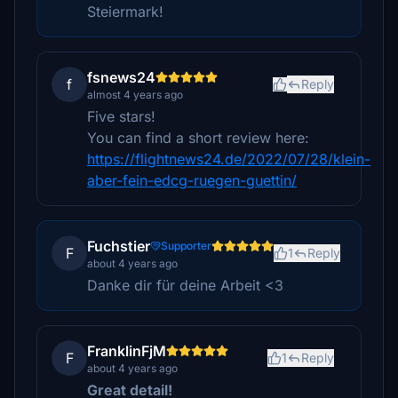
Steiermark!
fsnews24
f
Reply
almost 4 years ago
Five stars!
You can find a short review here:
https://flightnews24.de/2022/07/28/klein-
aber-fein-edcg-ruegen-guettin/
Fuchstier
Supporter
F
1
Reply
about 4 years ago
Danke dir für deine Arbeit <3
FranklinFjM
F
1
Reply
about 4 years ago
Great detail!