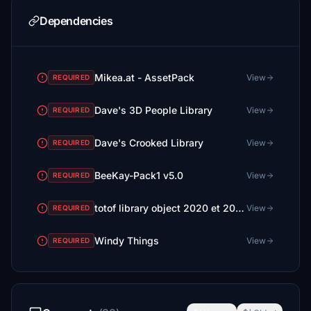
Dependencies
Mikea.at - AssetPack
View
REQUIRED
Dave's 3D People Library
View
REQUIRED
Dave's Crooked Library
View
REQUIRED
BeeKay-Pack1 v5.0
View
REQUIRED
totof library object 2020 et 2024 ( 2 files)
View
REQUIRED
Windy Things
View
REQUIRED