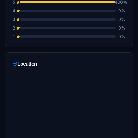
5
100%
schulzkroetmp
4
0%
€5
3
0%
Uwefly
2
0%
€5
1
0%
hgw49
€5
Rexenen
Location
€4
McHenry
€3
MichaelT
€3
Farankh
€3
Mark222