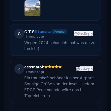
C.T.S
Supporter
Author
C
2
Reply
11 months ago
Wegen 2024 schau ich mal was da zu
tun ist :)
cessnarob
c
Reply
11 months ago
Ein traumhaft schöner kleiner Airport!
Sonnige Grüße von der Insel Usedom.
EDCP Peenemünde wäre das i-
Tüpfelchen. :)