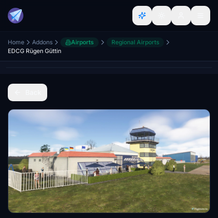
Home
Addons
Airports
Regional Airports
EDCG Rügen Güttin
Back