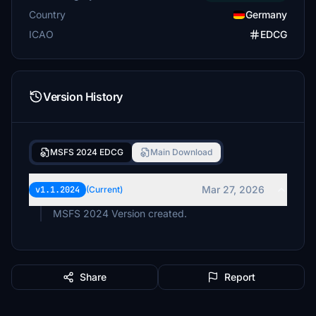
Country
Germany
Fuchstier
€1
ICAO
EDCG
matrax2
€1
Version History
TobiasF
€1
Arvind
MSFS 2024 EDCG
Main Download
€1
Kondor76
Mar 27, 2026
v1.1.2024
(Current)
€1
MSFS 2024 Version created.
DeeJay84
€1
tinyalien
Share
Report
€1