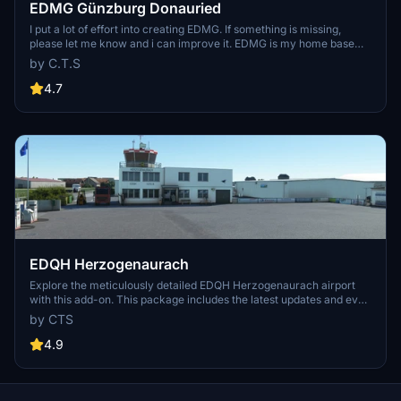
EDMG Günzburg Donauried
I put a lot of effort into creating EDMG. If something is missing,
please let me know and i can improve it. EDMG is my home base
since 2001 of flying and sometimes things still change. The nuclear
by C.T.S
power plant is shut down, too bad was always a great VOR.
4.7
EDQH Herzogenaurach
Explore the meticulously detailed EDQH Herzogenaurach airport
with this add-on. This package includes the latest updates and even
features the REHA facility. Show your support for the creator by
by CTS
considering a small donation.
4.9