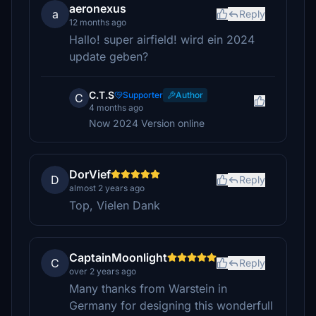
aeronexus
a
Reply
12 months ago
Hallo! super airfield! wird ein 2024
update geben?
C.T.S
Supporter
Author
C
4 months ago
Now 2024 Version online
DorVief
D
Reply
almost 2 years ago
Top, Vielen Dank
CaptainMoonlight
C
Reply
over 2 years ago
Many thanks from Warstein in
Germany for designing this wonderfull