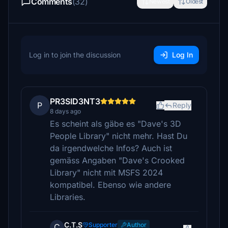
Comments
(32)
Newest
Oldest
Log in to join the discussion
Log In
PR3SID3NT3
P
Reply
8 days ago
Es scheint als gäbe es "Dave's 3D
People Library" nicht mehr. Hast Du
da irgendwelche Infos? Auch ist
gemäss Angaben "Dave's Crooked
Library" nicht mit MSFS 2024
kompatibel. Ebenso wie andere
Libraries.
C.T.S
Supporter
Author
C