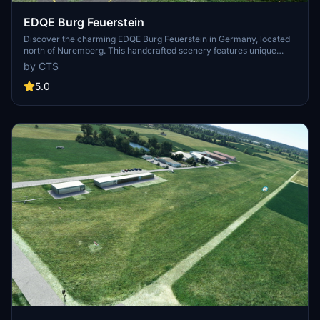
EDQE Burg Feuerstein
Discover the charming EDQE Burg Feuerstein in Germany, located
north of Nuremberg. This handcrafted scenery features unique
buildings and fictional night lighting for an immersive experience.
by CTS
Credits to Wolfgang for the picturesque visuals and Rolf for the
valuable input. Reach new heights in your flights at this
5.0
meticulously designed airfield.