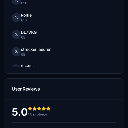
€20
Rolfie
€10
DL7VKG
€5
streckenlaeufer
€5
KevFly
€5
DragRider62
User Reviews
€5
volkand
€5
5.0
15 reviews
alf0354
€5