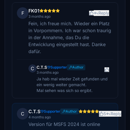
FK01
F
Reply
3 months ago
Fein, ich freue mich. Wieder ein Platz
in Vorpommern. Ich war schon traurig
in der Annahme, das Du die
Entwicklung eingestellt hast. Danke
dafür.
C.T.S
Supporter
Author
C
3 months ago
Ja hab mal wieder Zeit gefunden und
ein wenig weiter gemacht.
Mal sehen was sich so ergibt.
C.T.S
Supporter
Author
C
5
Reply
4 months ago
Version für MSFS 2024 ist online