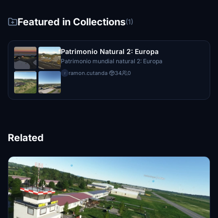
Steffms
€1
Featured in Collections
(1)
vdbist
€1
Patrimonio Natural 2: Europa
Mr.Steed
Patrimonio mundial natural 2: Europa
€1
ramon.cutanda
·
34
0
r
Koenigvolker
€1
4tino
€1
Related
Matze879
€1
BACHFROSCH85590
€1
HitachiHerold
€0