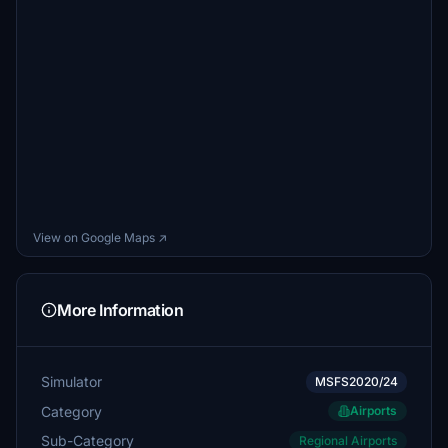
€2
MarcusSimmer
€2
murdock82
€2
DuRo55
€2
theoneandonly79
View on Google Maps ↗
€2
rm212leo
More Information
€2
EricW25A
€2
Simulator
MSFS2020/24
Category
Airports
joe910
€2
Sub-Category
Regional Airports