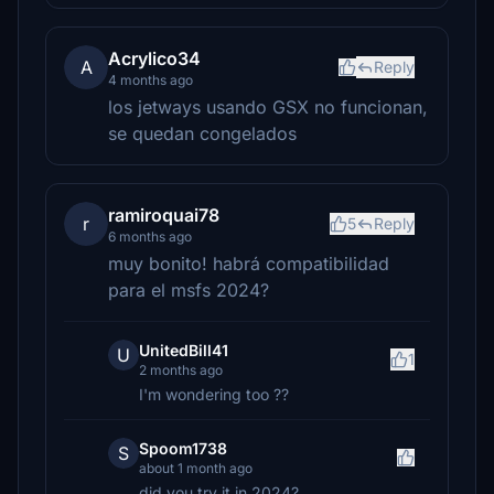
Acrylico34
A
Reply
4 months ago
los jetways usando GSX no funcionan,
se quedan congelados
ramiroquai78
r
5
Reply
6 months ago
muy bonito! habrá compatibilidad
para el msfs 2024?
UnitedBill41
U
1
2 months ago
I'm wondering too ??
Spoom1738
S
about 1 month ago
did you try it in 2024?