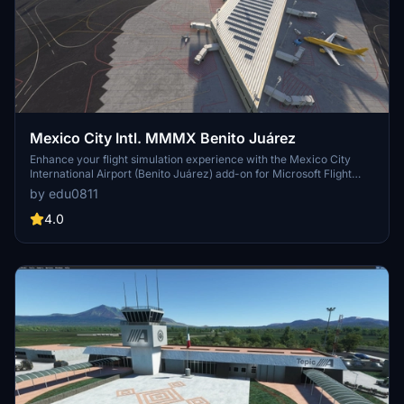
Mexico City Intl. MMMX Benito Juárez
Enhance your flight simulation experience with the Mexico City
International Airport (Benito Juárez) add-on for Microsoft Flight
Simulator. This early release features custom models for Terminal
by edu0811
1, Terminal 2, and the control tower, with future updates planned to
include a redesigned taxiway network, additional details, and new
4.0
scenery objects. Simply drag the installation folder into your
Community folder to enjoy this detailed recreation of MMMX.