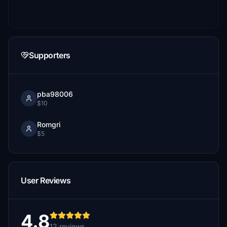
Supporters
pba98006
$10
Romgri
$5
User Reviews
4.8
12 reviews