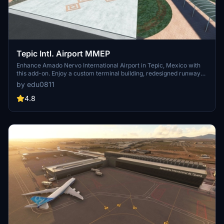
Tepic Intl. Airport MMEP
Enhance Amado Nervo International Airport in Tepic, Mexico with
this add-on. Enjoy a custom terminal building, redesigned runway
and taxiway network, and accurate ground markings. Explore
by edu0811
detailed simobjects, parking lots, and ponds surrounding the airport,
while experiencing improved vegetation and removed forest areas.
4.8
Please note that this release has not been tested with ATC and may
have limited nighttime lighting effects.