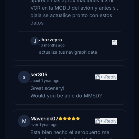
aparecen las aproximaciones ILS ni
VOR en la MCDU del avión y antes si,
ojala se actualice pronto con estos
datos
Jhozzepro
J
10 months ago
actualiza tus navigraph data
ser305
s
Reply
about 1 year ago
Great scenery!
Would you be able do MMSD?
Maverick07
M
Reply
over 1 year ago
Esta bien hecho el aeropuerto me