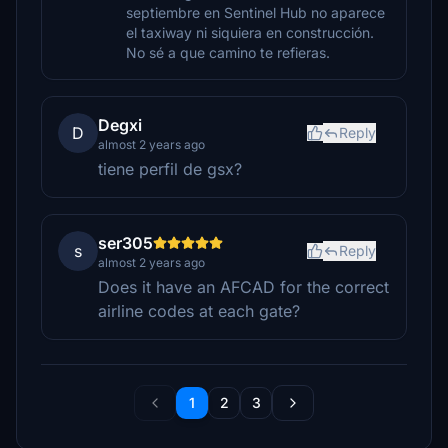
septiembre en Sentinel Hub no aparece
el taxiway ni siquiera en construcción.
No sé a que camino te refieras.
Degxi
D
Reply
almost 2 years ago
tiene perfil de gsx?
ser305
s
Reply
almost 2 years ago
Does it have an AFCAD for the correct
airline codes at each gate?
1
2
3