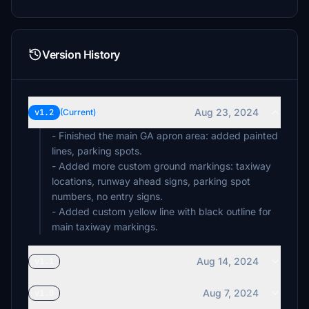
Version History
Aug 23, 2024
v1.2
(Current)
- Finished the main GA apron area: added painted
lines, parking spots.
- Added more custom ground markings: taxiway
locations, runway ahead signs, parking spot
numbers, no entry signs.
- Added custom yellow line with black outline for
main taxiway markings.
Aug 14, 2024
v1.1
Aug 7, 2024
v1.0