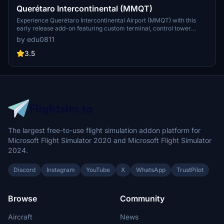
Querétaro Intercontinental (MMQT)
Experience Querétaro Intercontinental Airport (MMQT) with this
early release add-on featuring custom terminal, control tower
model, and cosmetic jetways. Simply drag and drop the contents to
by edu0811
your Community folder for easy installation.
3.5
The largest free-to-use flight simulation addon platform for
Microsoft Flight Simulator 2020 and Microsoft Flight Simulator
2024.
Discord
Instagram
YouTube
X
WhatsApp
TrustPilot
Browse
Community
Aircraft
News