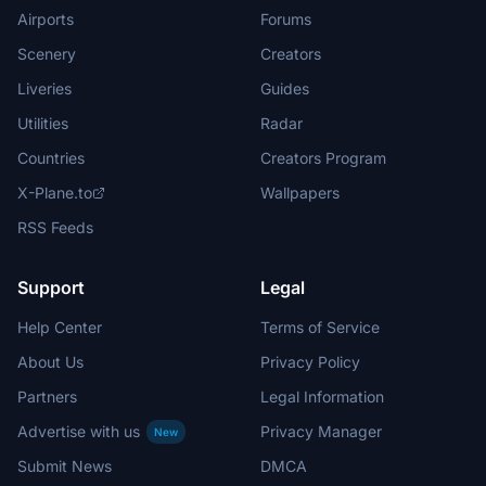
Airports
Forums
Scenery
Creators
Liveries
Guides
Utilities
Radar
Countries
Creators Program
X-Plane.to
Wallpapers
RSS Feeds
Support
Legal
Help Center
Terms of Service
About Us
Privacy Policy
Partners
Legal Information
Advertise with us
Privacy Manager
New
Submit News
DMCA