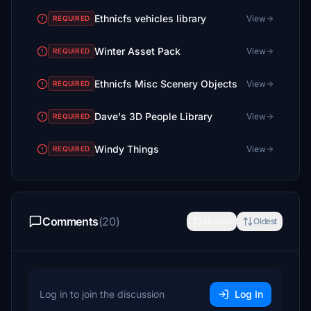
Ethnicfs vehicles library
View
REQUIRED
Winter Asset Pack
View
REQUIRED
Ethnicfs Misc Scenery Objects
View
REQUIRED
Dave's 3D People Library
View
REQUIRED
Windy Things
View
REQUIRED
Comments
(20)
Newest
Oldest
Log in to join the discussion
Log In