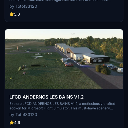
Caribbean. This add-on features animated boat, flag, and character
by Totof33120
elements. Make sure to install the required libraries for an
enhanced experience. Dont miss out on this latest version!
5.0
LFCD ANDERNOS LES BAINS V1.2
Explore LFCD ANDERNOS LES BAINS V1.2, a meticulously crafted
add-on for Microsoft Flight Simulator. This must-have scenery
includes TOTOF libraries for a complete experience. Enhance your
by Totof33120
virtual skies with additional libraries and recommended France VFR
enhancements for a more immersive flight simulation.
4.9