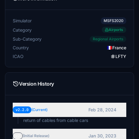
Simulator
MSFS2020
Category
Airports
Sub-Category
Regional Airports
Country
France
ICAO
LFTY
Version History
Feb 28, 2024
v2.2.0
(Current)
return of cables from cable cars
Jan 30, 2023
v2
(Initial Release)