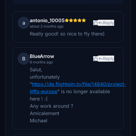
antonio_10005
a
Reply
about 2 months ago
Really good! so nice to fly there)
BlueArrow
B
Reply
8 months ago
Salut,
unfortunately
"
https://de.flightsim.to/file/14840/project-
litfts-europe
" is no longer available
here ! :(
Any work around ?
Amicalement
Michael