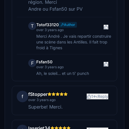
région. Merci
Andre ou Fsfan50 sur PV
Totof33120
Author
T
over 3 years ago
Merci André . Je vais repartir construire
une scène dans les Antilles. Il fait trop
froid à Tignes
Fsfan50
F
over 3 years ago
Ah, le soleil... et un ti' punch
fStopper
f
1
Reply
over 3 years ago
Superbe! Merci.
laserjet34