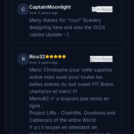
CaptainMoonlight
C
Reply
over 2 years ago
Many thanks for "cool" Scenery
designing here and also the 2024
cables Update :-)
Rico32
R
1
Reply
over 2 years ago
Merci Christophe pour cette superbe
scène mais aussi pour toutes les
belles scènes du sud ouest !!!!! Bravo
champion et merci !!!
Mamu82 n' a toujours pas remis en
ligne :
Project Lifts - Chairlifts, Gondolas and
Cablecars of the entire World
Y a t il moyen en attendant de