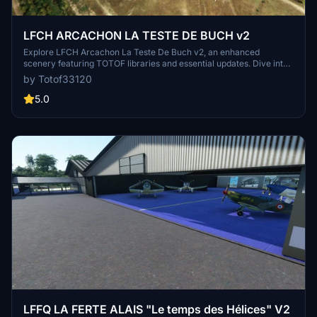
LFCH ARCACHON LA TESTE DE BUCH v2
Explore LFCH Arcachon La Teste De Buch v2, an enhanced
scenery featuring TOTOF libraries and essential updates. Dive into
a detailed world with Tchanquées cabins, France VFR landmarks,
by Totof33120
and more. Immerse yourself in a realistic flight experience with this
meticulously crafted add-on. Enhance your virtual aviation journey
5.0
with LFCH Arcachon La Teste De Buch v2.
LFFQ LA FERTE ALAIS "Le temps des Hélices" V2