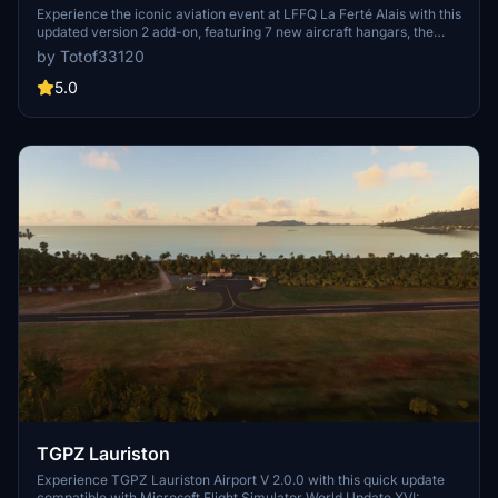
Experience the iconic aviation event at LFFQ La Ferté Alais with this
updated version 2 add-on, featuring 7 new aircraft hangars, the
Jean Salis museum, new planes, improved textures, and more.
by Totof33120
Created using the MSFS SDK and authorized models, this scenery
offers enhanced details and immersive visuals for your flights in
5.0
Microsoft Flight Simulator.
TGPZ Lauriston
Experience TGPZ Lauriston Airport V 2.0.0 with this quick update
compatible with Microsoft Flight Simulator World Update XVI: