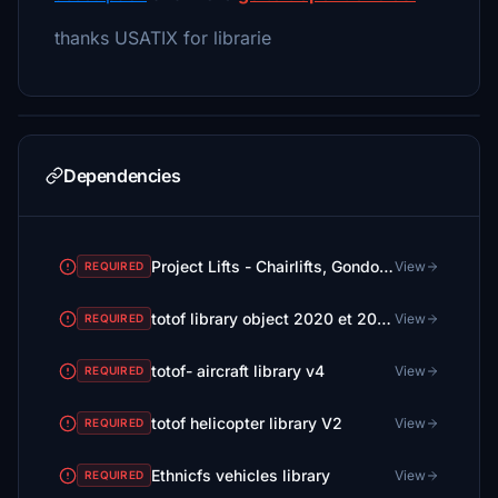
thanks USATIX for librarie
Dependencies
Project Lifts - Chairlifts, Gondolas and Cablecars of the entire World
View
REQUIRED
totof library object 2020 et 2024 ( 2 files)
View
REQUIRED
totof- aircraft library v4
View
REQUIRED
totof helicopter library V2
View
REQUIRED
Ethnicfs vehicles library
View
REQUIRED