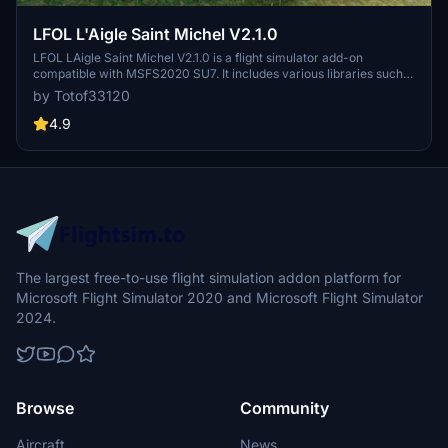
LFOL L'Aigle Saint Michel V2.1.0
LFOL LAigle Saint Michel V2.1.0 is a flight simulator add-on
compatible with MSFS2020 SU7. It includes various libraries such
as aircraft, objects, helicopters, and vintage aircraft. Follow the
by Totof33120
dependencies link for more information and enjoy detailed imagery
of dAlencon, lAigle, Mortagne, and Argentan. Additional nearby
4.9
Mortagne au Perche LFAX airport is also available for exploration.
The largest free-to-use flight simulation addon platform for
Microsoft Flight Simulator 2020 and Microsoft Flight Simulator
2024.
Browse
Community
Aircraft
News