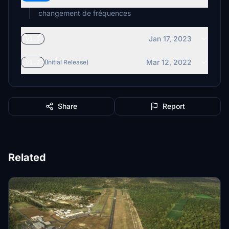
changement de fréquences
Jan 17, 2023
v1.3
Mar 12, 2022
v1.2
(Initial Release)
Share
Report
Related