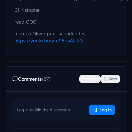
CHristophe
read COO
merci à Oliver pour sa vidéo test
https://youtu.be/yfc95byAULQ
Comments
(27)
Newest
Oldest
Log in to join the discussion
Log In