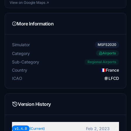
View on Google Maps ↗
More Information
Simulator
MSFS2020
Category
Airports
Sub-Category
Regional Airports
Country
France
ICAO
LFCD
Version History
Feb 2, 2023
v1.4.0
(Current)