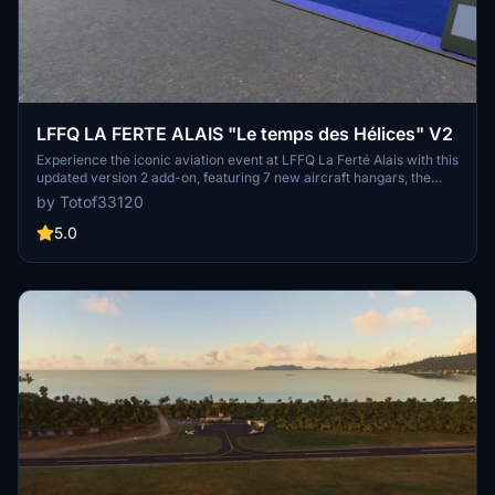
LFFQ LA FERTE ALAIS "Le temps des Hélices" V2
Experience the iconic aviation event at LFFQ La Ferté Alais with this
updated version 2 add-on, featuring 7 new aircraft hangars, the
Jean Salis museum, new planes, improved textures, and more.
by Totof33120
Created using the MSFS SDK and authorized models, this scenery
offers enhanced details and immersive visuals for your flights in
5.0
Microsoft Flight Simulator.