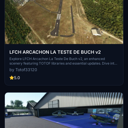
LFCH ARCACHON LA TESTE DE BUCH v2
Explore LFCH Arcachon La Teste De Buch v2, an enhanced
scenery featuring TOTOF libraries and essential updates. Dive into
a detailed world with Tchanquées cabins, France VFR landmarks,
by Totof33120
and more. Immerse yourself in a realistic flight experience with this
meticulously crafted add-on. Enhance your virtual aviation journey
5.0
with LFCH Arcachon La Teste De Buch v2.