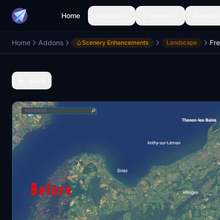
Home
Aircraft
Liveries
Airports
Home
Addons
Scenery Enhancements
Landscape
Back