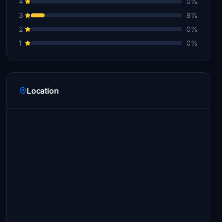
4
0%
3
9%
2
0%
1
0%
Location