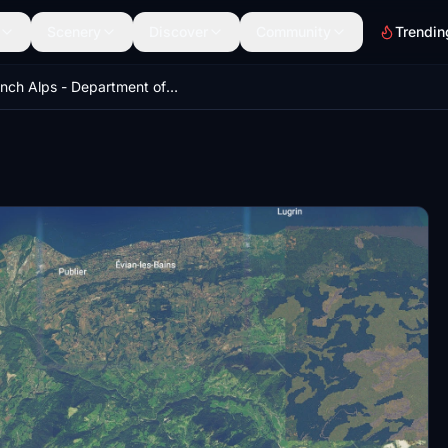
Scenery
Discover
Community
Trendin
French Alps - Department of Haute-Savoie (74) 1.0.0 (3)