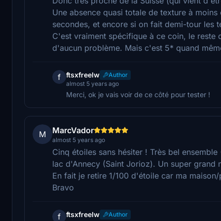
Donc très proche de la Suisse (qui vient d'êtr
Une absence quasi totale de texture à moins 
secondes, et encore si on fait demi-tour les t
C'est vraiment spécifique à ce coin, le rest
d'aucun problème. Mais c'est 5* quand mêm
ftsxfreelw
Author
f
almost 5 years ago
Merci, ok je vais voir de ce côté pour tester !
MarcVador
M
almost 5 years ago
Cinq étoiles sans hésiter ! Très bel ensemble
lac d'Annecy (Saint Jorioz). Un super grand m
En fait je retire 1/100 d'étoile car ma maison/p
Bravo
ftsxfreelw
Author
f