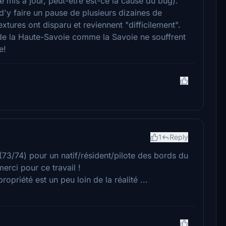
e mis à jour, peut-être est-ce la cause du bug).
d'y faire un pause de plusieurs dizaines de
extures ont disparu et reviennent "difficilement".
e de la Haute-Savoie comme la Savoie ne souffrent
e!
1
Reply
 (73/74) pour un natif/résident/pilote des bords du
erci pour ce travail !
ropriété est un peu loin de la réalité ...