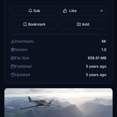
Sub
Like
81
Bookmark
Add
Downloads
4K
Version
1.0
File Size
858.61 MB
Published
5 years ago
Updated
5 years ago