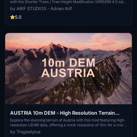
with the Shorter Trees / Tree Height Modification VERSION 4.0 add-
on. Compatible with the latest version of MSFS, this mod provides
by ARIF STUDIOS - Adnan Arif
adjusted tree heights for a more authentic flying experience.
Update includes enhanced tree coloration blending seamlessly with
5.0
photogrammetry trees. Installation is simple - just copy the folder
into your community folder and enjoy a new perspective from the
skies.
AUSTRIA 10m DEM - High Resolution Terrain
Elevation Data from LIDAR Imaging
Explore the stunning terrain of Austria with this mod featuring high-
resolution LIDAR data, offering a mesh resolution of 10m for a more
realistic flight experience. Flatten lakes, rivers, and eliminate any
by Troglodytus
terrain artifacts as you soar over the Austrian landscape. Divided