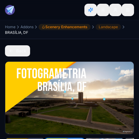
Home
Addons
Scenery Enhancements
Landscape
BRASÍLIA, DF
Back