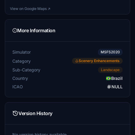
View on Google Maps ↗
More Information
Simulator
MSFS2020
Category
Scenery Enhancements
Sub-Category
Landscape
Country
Brazil
ICAO
NULL
Version History
No version history available.