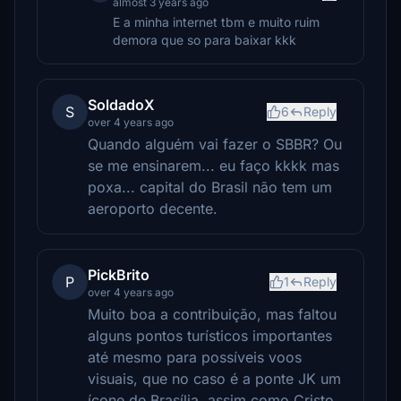
almost 3 years ago
E a minha internet tbm e muito ruim
demora que so para baixar kkk
SoldadoX
S
6
Reply
over 4 years ago
Quando alguém vai fazer o SBBR? Ou
se me ensinarem... eu faço kkkk mas
poxa... capital do Brasil não tem um
aeroporto decente.
PickBrito
P
1
Reply
over 4 years ago
Muito boa a contribuição, mas faltou
alguns pontos turísticos importantes
até mesmo para possíveis voos
visuais, que no caso é a ponte JK um
ícone de Brasília, assim como Cristo