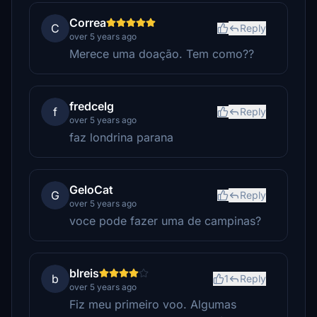
Correa
C
Reply
over 5 years ago
Merece uma doação. Tem como??
fredcelg
f
Reply
over 5 years ago
faz londrina parana
GeloCat
G
Reply
over 5 years ago
voce pode fazer uma de campinas?
blreis
b
1
Reply
over 5 years ago
Fiz meu primeiro voo. Algumas