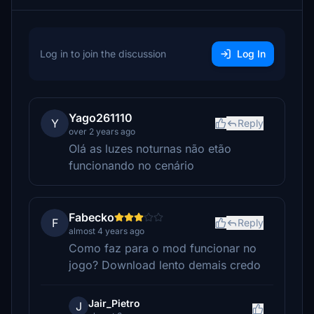
Log in to join the discussion
Log In
Yago261110
Y
Reply
over 2 years ago
Olá as luzes noturnas não etão
funcionando no cenário
Fabecko
F
Reply
almost 4 years ago
Como faz para o mod funcionar no
jogo? Download lento demais credo
Jair_Pietro
J