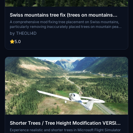
Swiss mountains tree fix (trees on mountains
removed)
A comprehensive mod fixing tree placement on Swiss mountains,
particularly removing inaccurately placed trees on mountain peaks.
The update includes a shift to more realistic conifer trees in the Alps
by THEOLI4D
and an expansion to border areas of France, Italy, and Austria. From
Alpstein Säntis to Stockhorn, numerous locations across
5.0
Switzerland have been meticulously corrected for a more authentic
flight experience.
Shorter Trees / Tree Height Modification VERSION
4.0 for MFS2020 (shorter, realistic trees)
Experience realistic and shorter trees in Microsoft Flight Simulator