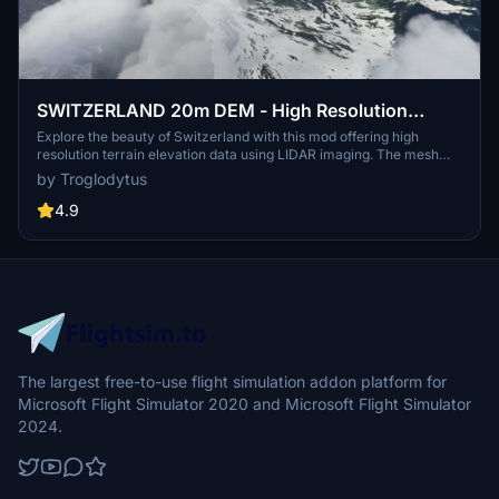
SWITZERLAND 20m DEM - High Resolution
Terrain Elevation Data from LIDAR Imaging
Explore the beauty of Switzerland with this mod offering high
resolution terrain elevation data using LIDAR imaging. The mesh
resolution is 20m, providing exceptional detail with a height
by Troglodytus
resolution of 0.1m. Update includes extreme LIDAR meshes for
specific regions. Please note potential performance impacts and
4.9
report any bugs for further improvements. Fly VFR over
Switzerland with enhanced realism and accuracy.
The largest free-to-use flight simulation addon platform for
Microsoft Flight Simulator 2020 and Microsoft Flight Simulator
2024.