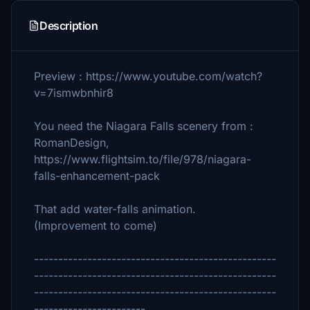
Description
Preview : https://www.youtube.com/watch?
v=7ismwbnhir8
You need the Niagara Falls scenery from :
RomanDesign,
https://www.flightsim.to/file/978/niagara-
falls-enhancement-pack
That add water-falls animation.
(Improvement to come)
--------------------------------------------------
--------------------------------------------------
--------------------------------------------------
-----------------------