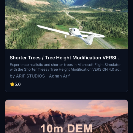
Shorter Trees / Tree Height Modification VERSION
4.0 for MFS2020 (shorter, realistic trees)
Experience realistic and shorter trees in Microsoft Flight Simulator
with the Shorter Trees / Tree Height Modification VERSION 4.0 add-
on. Compatible with the latest version of MSFS, this mod provides
by ARIF STUDIOS - Adnan Arif
adjusted tree heights for a more authentic flying experience.
Update includes enhanced tree coloration blending seamlessly with
5.0
photogrammetry trees. Installation is simple - just copy the folder
into your community folder and enjoy a new perspective from the
skies.