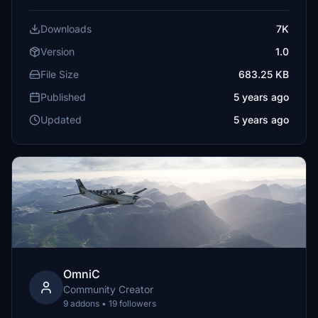
Downloads
7K
Version
1.0
File Size
683.25 KB
Published
5 years ago
Updated
5 years ago
OmniC
Community Creator
9 addons • 19 followers