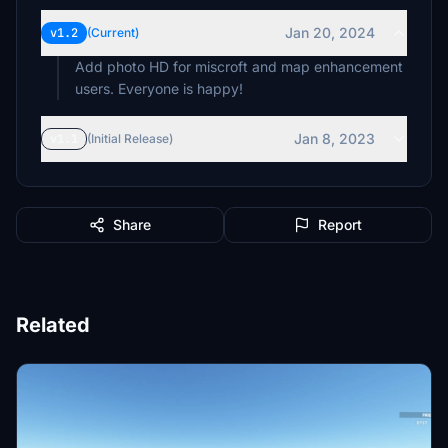
Jan 20, 2024
v1.2
(Current)
Add photo HD for miscroft and map enhancement
users. Everyone is happy!
Jan 8, 2023
v1.1
(Initial Release)
Share
Report
Related