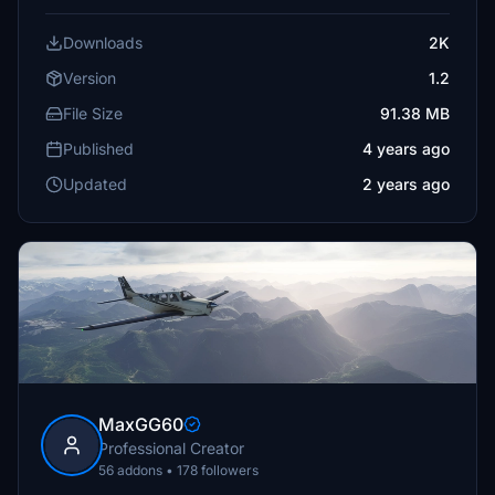
Downloads
2K
Version
1.2
File Size
91.38 MB
Published
4 years ago
Updated
2 years ago
MaxGG60
Professional Creator
56 addons • 178 followers