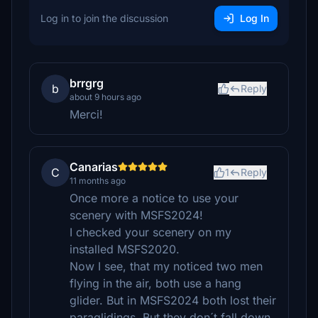
Log in to join the discussion
Log In
brrgrg
b
Reply
about 9 hours ago
Merci!
Canarias
C
1
Reply
11 months ago
Once more a notice to use your
scenery with MSFS2024!
I checked your scenery on my
installed MSFS2020.
Now I see, that my noticed two men
flying in the air, both use a hang
glider. But in MSFS2024 both lost their
paraglidings. But they don´t fall down,