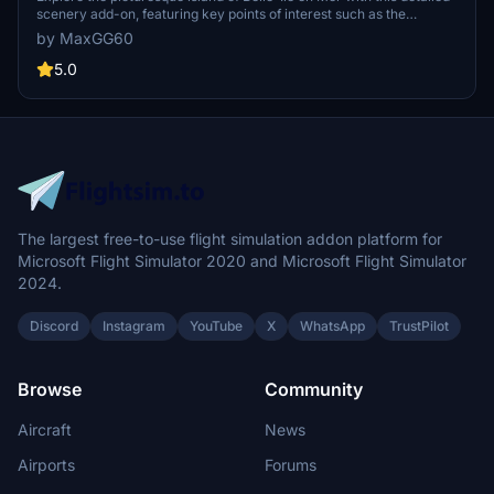
scenery add-on, featuring key points of interest such as the
aerodrome, lighthouses, and the Palace with its citadel. Enjoy an
by MaxGG60
enhanced coastline with removed unsightly trees, and anticipate
more POIs to be added in the future. This add-on is compatible with
5.0
FranceVFR and Orbx seafront vessel library for a seamless flying
experience.
The largest free-to-use flight simulation addon platform for
Microsoft Flight Simulator 2020 and Microsoft Flight Simulator
2024.
Discord
Instagram
YouTube
X
WhatsApp
TrustPilot
Browse
Community
Aircraft
News
Airports
Forums