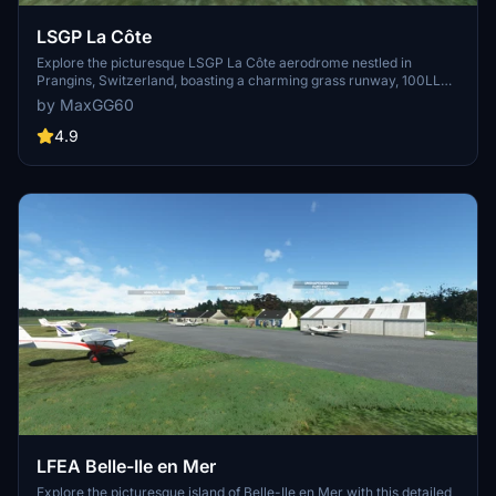
LSGP La Côte
Explore the picturesque LSGP La Côte aerodrome nestled in
Prangins, Switzerland, boasting a charming grass runway, 100LL
station, and artistically adorned hangars. Embark on your flights in
by MaxGG60
this tranquil setting between Geneva and Lausanne, with ongoing
updates to enhance your virtual aviation experience.
4.9
LFEA Belle-Ile en Mer
Explore the picturesque island of Belle-Ile en Mer with this detailed