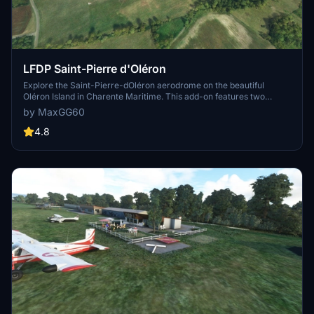
LFDP Saint-Pierre d'Oléron
Explore the Saint-Pierre-dOléron aerodrome on the beautiful
Oléron Island in Charente Maritime. This add-on features two
runways, fueling station, and detailed modeling of all airport
by MaxGG60
buildings. Perfect for a scenic flight or practicing your take-offs and
landings.
4.8