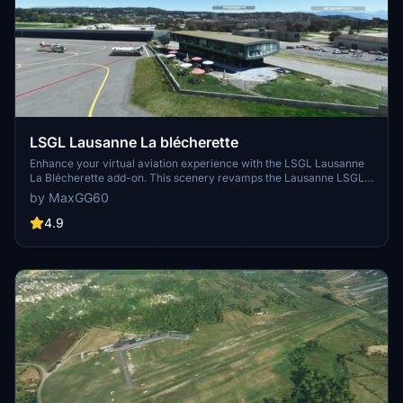
LSGL Lausanne La blécherette
Enhance your virtual aviation experience with the LSGL Lausanne
La Blécherette add-on. This scenery revamps the Lausanne LSGL
aerodrome in Switzerland, featuring photorealistic representations
by MaxGG60
of key buildings such as the restaurant, operations office, and
rescue base. Explore this detailed recreation, including official
4.9
altitude data for the track and additional landmarks like the Tuillerie
stadium extracted from Google Maps. Get ready to take off and
enjoy your flight over this newly improved airfield!