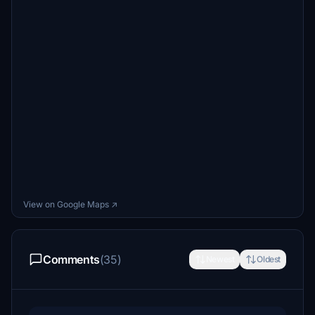
View on Google Maps ↗
Comments
(35)
Newest
Oldest