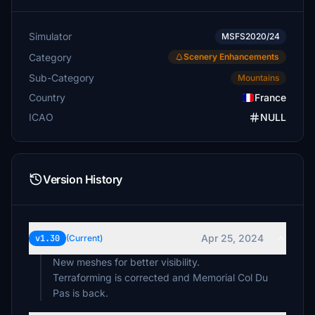
Simulator
MSFS2020/24
Category
Scenery Enhancements
Sub-Category
Mountains
Country
France
ICAO
NULL
Version History
Apr 25, 2024
v1.30
(Current)
New meshes for better visibility.
Terraforming is corrected and Memorial Col Du
Pas is back.