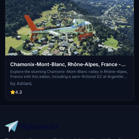
Chamonix-Mont-Blanc, Rhône-Alpes, France -
Valley
Explore the stunning Chamonix-Mont-Blanc valley in Rhône-Alpes,
France with this addon, including a semi-fictional DZ at Argentière.
Enhance your experience by combining it with the Mountains
by AdrianL
addon. Download, extract into community folder, and enjoy
photogrammetry and object data. This addon requires a minimum
4.3
configuration for optimal performance.