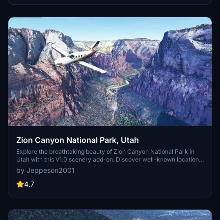
mountain ranges to enhance your simulation.
Zion Canyon National Park, Utah
Explore the breathtaking beauty of Zion Canyon National Park in
Utah with this V1.0 scenery add-on. Discover well-known locations
like the Zion Canyon Overlook, Angels Landing, and more.
by Jeppeson2001
Experience corrected terrain heights and improved color blending
for a more immersive flight simulation. Simply extract the file to
4.7
your Community Folder and start your aerial adventure in this
stunning national park.