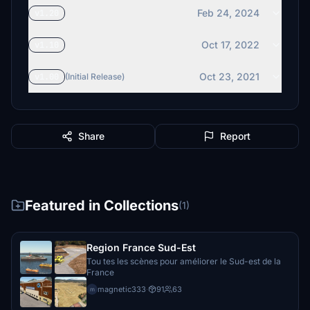
Feb 24, 2024
v1.20
Oct 17, 2022
v1.10
Oct 23, 2021
v1.00
(Initial Release)
Share
Report
Featured in Collections
(1)
Region France Sud-Est
Tou tes les scènes pour améliorer le Sud-est de la
France
magnetic333
·
91
63
m