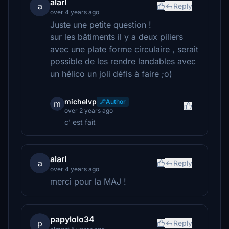
alarl
a
Reply
over 4 years ago
Juste une petite question !
sur les bâtiments il y a deux piliers
avec une plate forme circulaire , serait
possible de les rendre landables avec
un hélico un joli défis à faire ;o)
michelvp
Author
m
over 2 years ago
c' est fait
alarl
a
Reply
over 4 years ago
merci pour la MAJ !
papylolo34
p
Reply