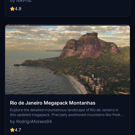
by NikPrist
additions such as improved LOD levels, color-corrected textures,
cable car pylons, and populated forests. Install by dragging the
4.9
folder into your "Community" folder and enjoy the enhanced
scenery around this iconic peak.
Rio de Janeiro Megapack Montanhas
Explore the detailed mountainous landscape of Rio de Janeiro in
this updated megapack. Precisely positioned mountains like Pedra
da Gávea and Pão de Açúcar using Google Maps models. Create
by RodrigoMoraes94
your mod via Earth2MSFS for an effective import process. Stay
tuned for further updates with optimized textures and added
4.7
landmarks. Individualize your experience by adding specific