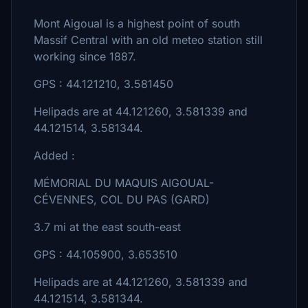
Mont Aigoual is a highest point of south
Massif Central with an old meteo station still
working since 1887.
GPS : 44.121210, 3.581450
Helipads are at 44.121260, 3.581339 and
44.121514, 3.581344.
Added :
MÉMORIAL DU MAQUIS AIGOUAL-
CÉVENNES, COL DU PAS (GARD)
3.7 mi at the east south-east
GPS : 44.105900, 3.653510
Helipads are at 44.121260, 3.581339 and
44.121514, 3.581344.