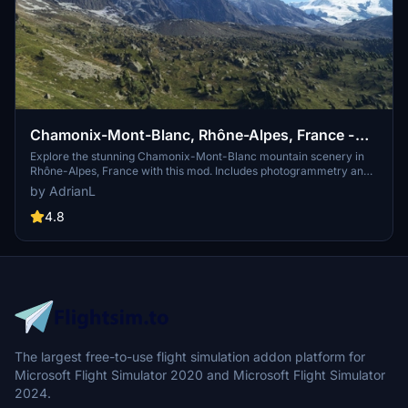
Chamonix-Mont-Blanc, Rhône-Alpes, France -
Mountains
Explore the stunning Chamonix-Mont-Blanc mountain scenery in
Rhône-Alpes, France with this mod. Includes photogrammetry and
terraforming data for a realistic experience. Additional files are
by AdrianL
available for extension and customization. Check system
requirements before downloading for optimal performance.
4.8
The largest free-to-use flight simulation addon platform for
Microsoft Flight Simulator 2020 and Microsoft Flight Simulator
2024.