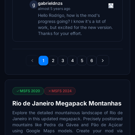
gabrieldnzs
g
almost 5 years ago
Hello Rodrigo, how is the mod's
progress going? I know it's a lot of
work, but excited for the new version.
Thanks for your effort.
1
2
3
4
5
6
MSFS 2020
MSFS 2024
Rio de Janeiro Megapack Montanhas
Explore the detailed mountainous landscape of Rio de
Janeiro in this updated megapack. Precisely positioned
mountains like Pedra da Gávea and Pão de Açúcar
using Google Maps models. Create your mod via