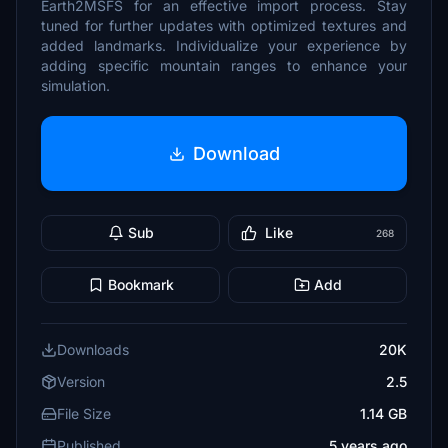
Earth2MSFS for an effective import process. Stay
tuned for further updates with optimized textures and
added landmarks. Individualize your experience by
adding specific mountain ranges to enhance your
simulation.
Download
Sub
Like
268
Bookmark
Add
Downloads
20K
Version
2.5
File Size
1.14 GB
Published
5 years ago