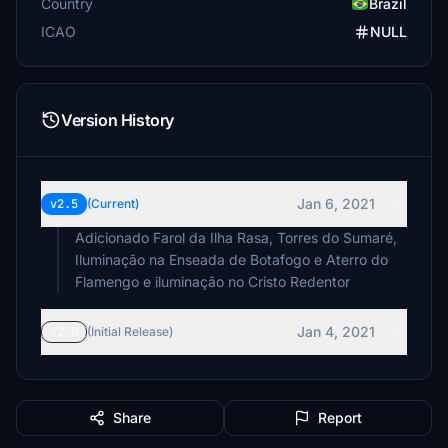
Country
Brazil
ICAO
NULL
Version History
Jan 6, 2021
v2.5
(Current)
Adicionado Farol da Ilha Rasa, Torres do Sumaré,
Iluminação na Enseada de Botafogo e Aterro do
Flamengo e iluminação no Cristo Redentor
Jan 4, 2021
v2.0
(Initial Release)
Share
Report