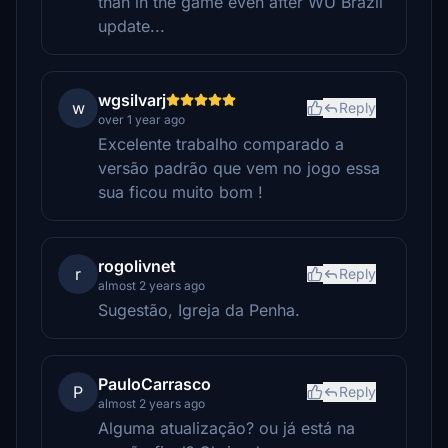
than in the game even after WU Brazil
update...
wgsilvarj
w
Reply
over 1 year ago
Excelente trabalho comparado a
versão padrão que vem no jogo essa
sua ficou muito bom !
rogolivnet
r
Reply
almost 2 years ago
Sugestão, Igreja da Penha.
PauloCarrasco
P
Reply
almost 2 years ago
Alguma atualização? ou já está na