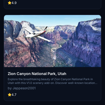
cable car pylons, and populated forests. Install by dragging the
4.9
folder into your "Community" folder and enjoy the enhanced
scenery around this iconic peak.
Zion Canyon National Park, Utah
Explore the breathtaking beauty of Zion Canyon National Park in
Utah with this V1.0 scenery add-on. Discover well-known locations
like the Zion Canyon Overlook, Angels Landing, and more.
by Jeppeson2001
Experience corrected terrain heights and improved color blending
for a more immersive flight simulation. Simply extract the file to
4.7
your Community Folder and start your aerial adventure in this
stunning national park.