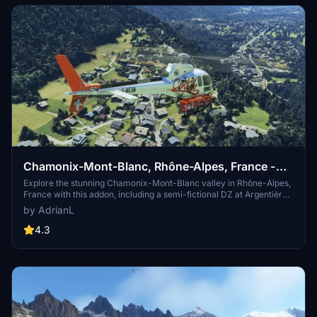
Chamonix-Mont-Blanc, Rhône-Alpes, France -
Valley
Explore the stunning Chamonix-Mont-Blanc valley in Rhône-Alpes,
France with this addon, including a semi-fictional DZ at Argentière.
Enhance your experience by combining it with the Mountains
by AdrianL
addon. Download, extract into community folder, and enjoy
photogrammetry and object data. This addon requires a minimum
4.3
configuration for optimal performance.