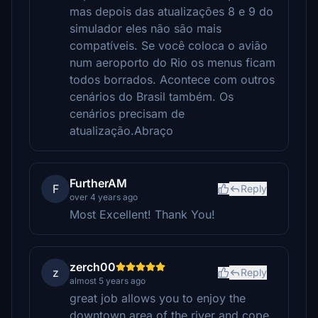
mas depois das atualizações 8 e 9 do
simulador eles não são mais
compatíveis. Se você coloca o avião
num aeroporto do Rio os menus ficam
todos borrados. Acontece com outros
cenários do Brasil também. Os
cenários precisam de
atualização.Abraço
FurtherAM
F
Reply
over 4 years ago
Most Excellent! Thank You!
zerch00
z
Reply
almost 5 years ago
great job allows you to enjoy the
downtown area of ​​the river and cope