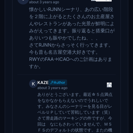
about 3 years ago
懐かしいRJNNシーナリ、あの広い階段
を２階に上がるとたくさんのお土産屋さ
んやレストランがあった光景が鮮明によ
みがえってきます。振り返ると搭乗口が
ありいつも賑やかでしたね、、、
さてRJNNからさっそく行ってきます。
今も昔も名古屋空港大好きです。
RWYのFAA→ICAOへのご計画はありま
すか。
KAZE
Author
K
about 3 years ago
ありがとうございます。最近☆５点満点
をなかなかもらえないのでうれしいで
す。みなさんのシーナリーを見る目がレ
ベルＵＰしていて苦戦しています（笑）
さて滑走路のマーキングの件ですが、今
回は なにもさわっていませんで、ＭＳ
ＦＳのデフォルトの状態です。またの機