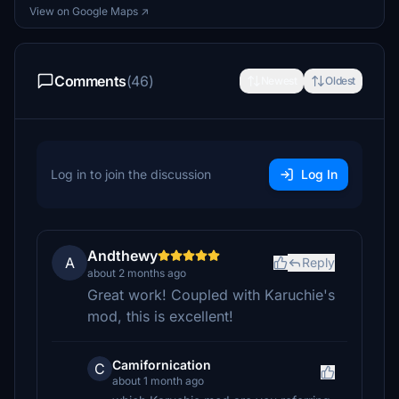
View on Google Maps ↗
Comments
(46)
Newest
Oldest
Log in to join the discussion
Log In
Andthewy
A
Reply
about 2 months ago
Great work! Coupled with Karuchie's
mod, this is excellent!
Camifornication
C
about 1 month ago