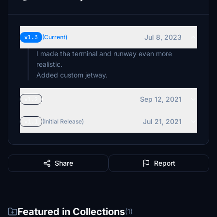
Jul 8, 2023
v1.3
(Current)
I made the terminal and runway even more
realistic.
Added custom jetway.
Sep 12, 2021
v1.2
Jul 21, 2021
v1.1
(Initial Release)
Share
Report
Featured in Collections
(1)