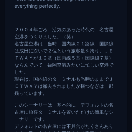
everything perfectly.
２００４年ごろ 活気のあった時代の 名古屋
空港をつくりました。（笑）
名古屋空港は 当時 国内線２１路線 国際線
は成田に次いで２位という旅客量を誇り、ＪＥ
ＴＷＡＹが１２基（国内線５基＋国際線７基）
ならんでいて 福岡空港みたいに忙しい空港で
した。
現在は、国内線のターミナルも当時のままでＪ
ＥＴＷＡＹは撤去されましたが横つなぎは一部
残っています。
このシーナリーは 基本的に デフォルトの名
古屋に旅客ターミナルを置いただけの簡単なシ
ーナリーです。
デフォルトの名古屋には不具合がたくさんあり