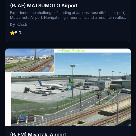
(RJAF) MATSUMOTO Airport
Experience the challenge of landing at Japans most difficult airport,
Matsumoto Airport. Navigate high mountains and a mountain valley
approach before landing at 2100FT. Ver1.5.1 update includes fixes
by KAZE
for parking lot elevation, taxiway slope, and enhanced terminal
visuals. Ensure to delete old files and replace them with the updated
5.0
kaze-airport-rjaf-matumoto version for a seamless experience.
(RJFM) Miyazaki Airport