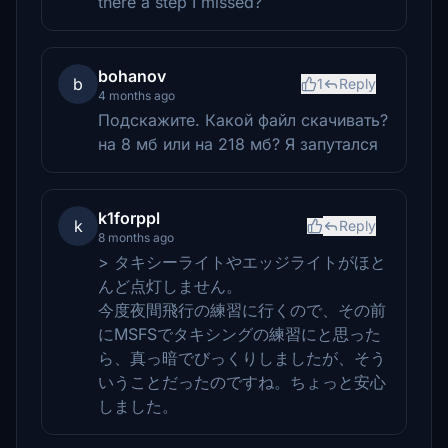
there a step I missed?
bohanov
b
1
Reply
4 months ago
Подскажите. Какой файл скачивать?
на 8 мб или на 218 мб? Я запутался
k1forppl
k
Reply
8 months ago
> タキシーライトやエッジライトがほと
んど点灯しません。
今度夜間飛行の練習に行くので、その前
にMSFSでタキシングの練習にと思った
ら、真っ暗でびっくりしましたが、そう
いうことだったのですね。ちょっと安心
しました。