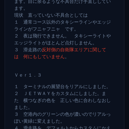
ます。目に余るような不具合だけ手直ししてい
ます。
現状 直っていない不具合としては
１ 通常コース以外のタキシーラインやエッジ
ラインがフニャフニャ です。
２ 夜は飛行できません。 タキシーライトや
エッジライトがほとんど点灯しません。
３ 滑走路の
反対側の自衛隊エリアに関して
は 何にもしていません
。
Ｖｅｒ１．３
１ ターミナルの展望台をリアルにしました。
２ ＪＥＴＷＡＹをカスタムにしました。ま
た 横つなぎの色を 正しい色に合わしなおし
ました。
３ 空港内のグリーンの色が濃いのでリアルっ
ぽい黄緑に変えました。
４ 滑走路を デフォルトからカスタムにかえ