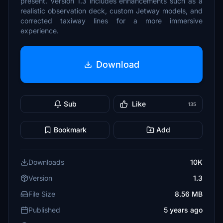
present. Version 1.3 includes enhancements such as a
realistic observation deck, custom Jetway models, and
corrected taxiway lines for a more immersive
experience.
Download
Sub
Like
135
Bookmark
Add
Downloads
10K
Version
1.3
File Size
8.56 MB
Published
5 years ago