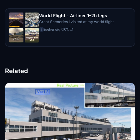
World Flight - Airliner 1-2h legs
Great Sceneries I visited at my world flight
joeherwig
·
71
1
j
Related