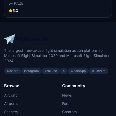
resort area with unique airport operations, including flights to Tokyo
by KAZE
and Naha. Created with precision, this scenery upgrade accurately
depicts the terminal and surrounding buildings, capturing the
5.0
airports authentic atmosphere.
The largest free-to-use flight simulation addon platform for
Microsoft Flight Simulator 2020 and Microsoft Flight Simulator
2024.
Discord
Instagram
YouTube
X
WhatsApp
TrustPilot
Browse
Community
Aircraft
News
Airports
Forums
Scenery
Creators