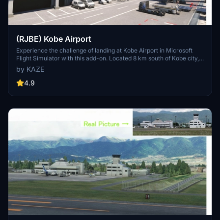
(RJBE) Kobe Airport
Experience the challenge of landing at Kobe Airport in Microsoft
Flight Simulator with this add-on. Located 8 km south of Kobe city,
the airport features a unique approach over the sea and through the
by KAZE
Akashi Big Bridge. Version 1.8 includes enhancements like realistic
tire marks, improved textures, and added details for a more
4.9
immersive flying experience.