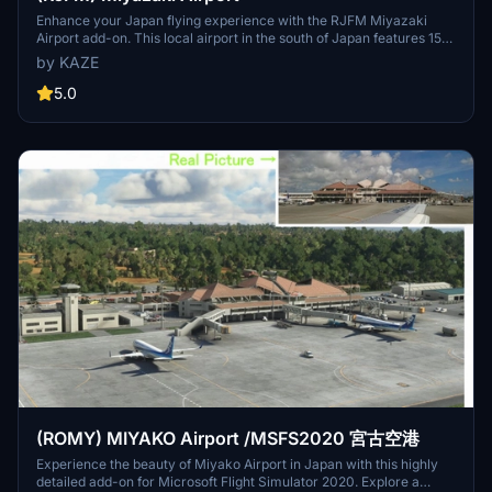
Enhance your Japan flying experience with the RJFM Miyazaki
Airport add-on. This local airport in the south of Japan features 15
custom buildings and realistic enhancements, making it a
by KAZE
convenient gateway to the picturesque town of Miyazaki. Stay
tuned for upcoming updates as the creator works towards
5.0
achieving version 1.0 for an even more immersive experience.
(ROMY) MIYAKO Airport /MSFS2020 宮古空港
Experience the beauty of Miyako Airport in Japan with this highly
detailed add-on for Microsoft Flight Simulator 2020. Explore a