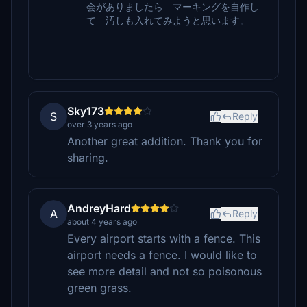
会がありましたら マーキングを自作し
て 汚しも入れてみようと思います。
Sky173
S
Reply
over 3 years ago
Another great addition. Thank you for
sharing.
AndreyHard
A
Reply
about 4 years ago
Every airport starts with a fence. This
airport needs a fence. I would like to
see more detail and not so poisonous
green grass.