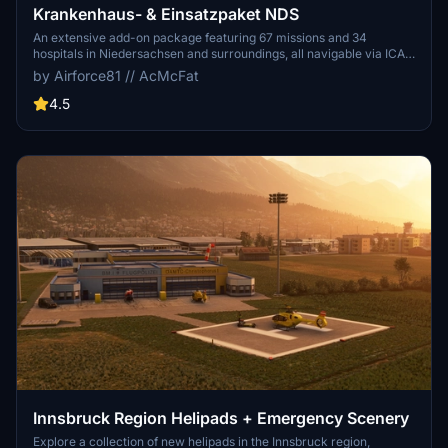
Krankenhaus- & Einsatzpaket NDS
An extensive add-on package featuring 67 missions and 34
hospitals in Niedersachsen and surroundings, all navigable via ICAO
codes. Regular updates with improvements and new content are
by Airforce81 // AcMcFat
provided. External dependencies are required for full functionality.
Experience diverse rescue scenarios in Microsoft Flight Simulator.
4.5
Innsbruck Region Helipads + Emergency Scenery
Explore a collection of new helipads in the Innsbruck region,