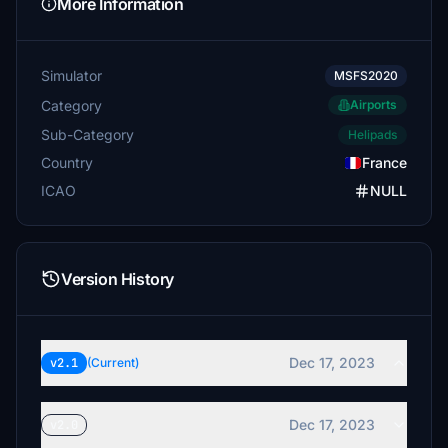
More Information
Simulator
MSFS2020
Category
Airports
Sub-Category
Helipads
Country
France
ICAO
NULL
Version History
Dec 17, 2023
v2.1
(Current)
Dec 17, 2023
v2.0