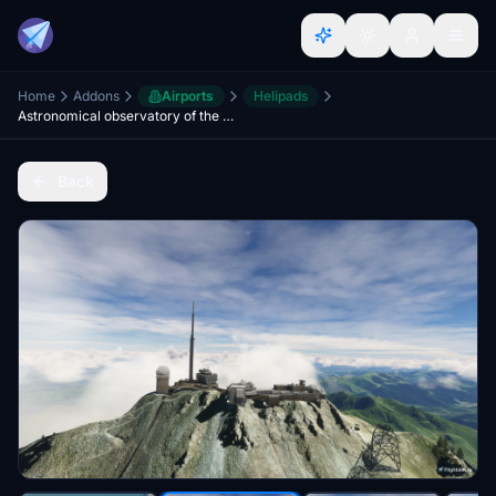
Home
Addons
Airports
Helipads
Astronomical observatory of the Pic du Midi (Helipad)
Back