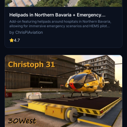
Helipads in Northern Bavaria + Emergency
scenarios 2.3
Add-on featuring helipads around hospitals in Northern Bavaria,
allowing for immersive emergency scenarios and HEMS pilot
roleplay. Recent updates include realistic hospital remodels and
by ChrisPiAviation
helipad additions. Night lighting and proper wind socks enhance the
experience.
4.7