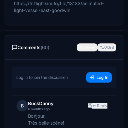
https://fr.flightsim.to/file/13133/animated-
light-vessel-east-goodwin
Comments
(60)
Newest
Oldest
Log in to join the discussion
Log In
BuckDanny
B
Reply
6 months ago
Bonjour,
Très belle scène!