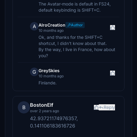
The Avatar-mode is default in FS24,
default keybinding is SHIFT+C.
AlroCreation
Author
A
10 months ago
Ok, and thanks for the SHIFT+C
shortcut, I didn't know about that.
By the way, I live in France, how about
you?
GreySkies
G
10 months ago
Finlande.
BostonElf
B
Reply
over 2 years ago
42.93721174976357,
0.141106183616726