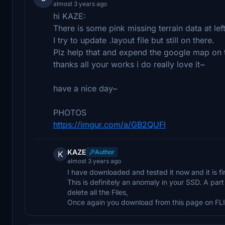
almost 3 years ago
hi KAZE:
There is some pink missing terrain data at lef
I try to update .layout file but still on there.
Plz help that and expend the google map on t
thanks all your works i do really love it~
have a nice day~
PHOTOS
https://imgur.com/a/GB2QUFl
KAZE
Author
K
almost 3 years ago
I have downloaded and tested it now and it is fi
This is definitely an anomaly in your SSD. A p
delete all the Files,
Once again you download from this page on FLIGH