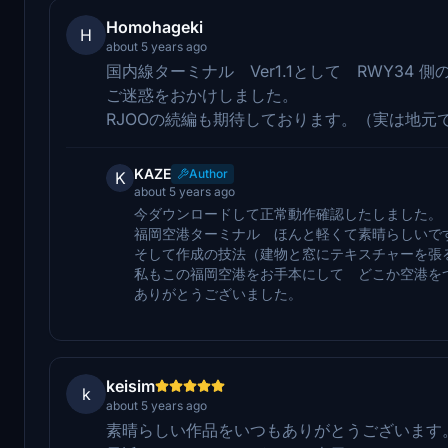
Homohageki
H
about 5 years ago
国内線ターミナル Ver1.1として RWY34 側
ご迷惑をおかけしました。
RJOOの続編も期待しております。（実は地元
KAZE
Author
K
about 5 years ago
今ダウンロードして正常動作確認したしました。
福岡空港ターミナル ほんと軽くて素晴らしいで
そして作成の技法（建物と窓にテキスチャーを張
私もこの福岡空港をお手本にして どこか空港を
ありがとうございました。
keisim
k
about 5 years ago
素晴らしい作品をいつもありがとうございます