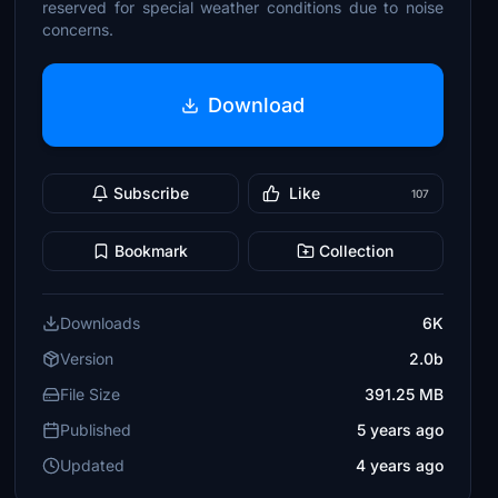
reserved for special weather conditions due to noise
concerns.
Download
Subscribe
Like
107
Bookmark
Collection
Downloads
6K
Version
2.0b
File Size
391.25 MB
Published
5 years ago
Updated
4 years ago