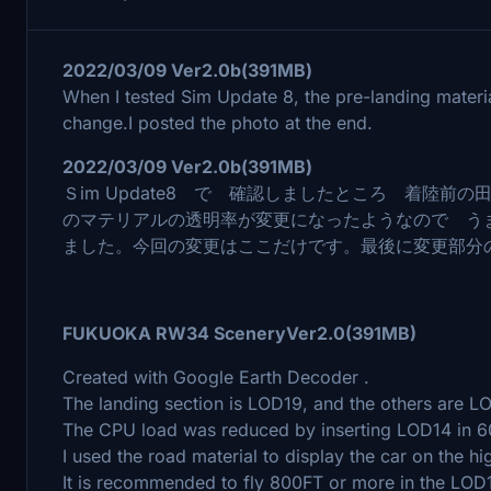
2022/03/09 Ver2.0b(391MB)
When I tested Sim Update 8, the pre-landing material
change.I posted the photo at the end.
2022/03/09 Ver2.0b(391MB)
Ｓim Update8 で 確認しましたところ 着陸前の
のマテリアルの透明率が変更になったようなので う
ました。今回の変更はここだけです。最後に変更部分
FUKUOKA RW34 SceneryVer2.0(391MB)
Created with Google Earth Decoder .
The landing section is LOD19, and the others are L
The CPU load was reduced by inserting LOD14 in 6
I used the road material to display the car on the h
It is recommended to fly 800FT or more in the LOD18 a