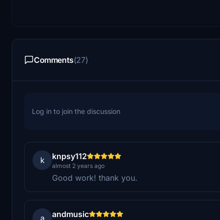
Comments
(27)
Log in to join the discussion
knpsy112
k
almost 2 years ago
Good work! thank you.
andmusic
a