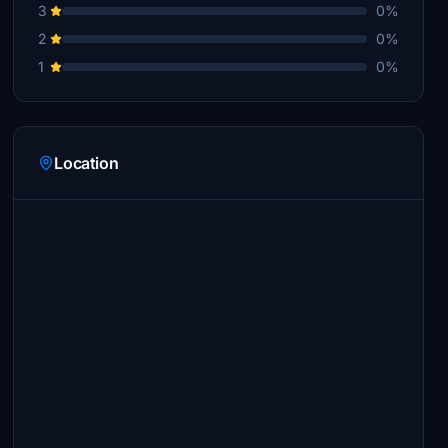
3
0%
2
0%
1
0%
Location