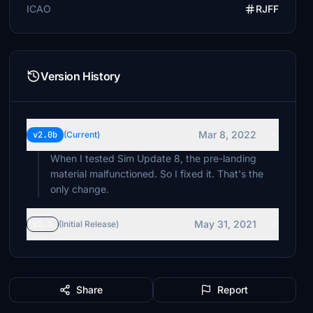
ICAO
RJFF
Version History
Mar 8, 2022
v2.0b
(Current)
When I tested Sim Update 8, the pre-landing
material malfunctioned. So I fixed it. That's the
only change.
May 31, 2021
v2.0
(Initial Release)
Share
Report