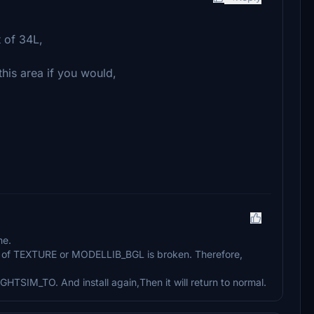
t of 34L,
his area if you would,
ne.
art of TEXTURE or MODELLIB_BGL is broken. Therefore,
TSIM_TO. And install again,Then it will return to normal.