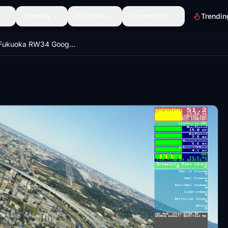
Scenery
Discover
Community
Trendin
(RJFF) Fukuoka RW34 Google Scenery