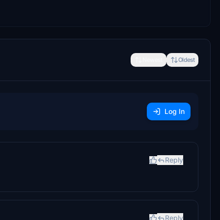
Newest
Oldest
Log In
Reply
Reply