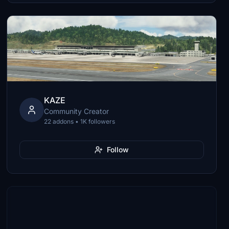
KAZE
Community Creator
22 addons • 1K followers
Follow