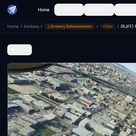
Home
Aircraft
Liveries
Airports
Home
Addons
Scenery Enhancements
Cities
Back