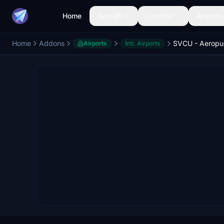
Home
Aircraft
Liveries
Airports
Home
Addons
Airports
Intl. Airports