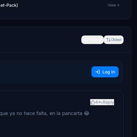
set-Pack)
View
Newest
Oldest
Log In
4
Reply
que ya no hace falta, en la pancarta 😂