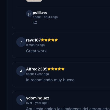
polillave
p
about 3 hours ago
x2
rayq167
r
9 months ago
Great work
Alfred2385
A
about 1 year ago
lo recomiendo muy bueno
ydominguez
y
over 1 year ago
Aquí esta amigo las imágenes del aeropuert