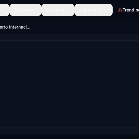
Scenery
Discover
Community
Trendin
SVCU - Aeropuerto Internacional "Antonio José de Sucre"