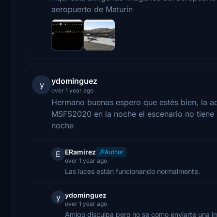
aeropuerto de Maturín
ydominguez
y
over 1 year ago
Hermano buenas espero que estés bien, la act
MSFS2020 en la noche el escenario no tiene 
noche
ERamirez
Author
E
over 1 year ago
Las luces están funcionando normalmente.
ydominguez
y
over 1 year ago
Amigo disculpa pero no se como enviarte una im