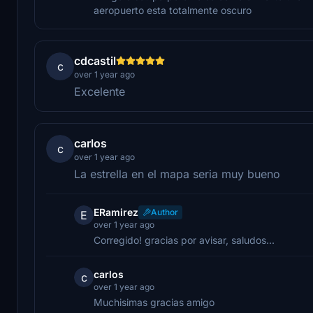
aeropuerto esta totalmente oscuro
cdcastil
c
over 1 year ago
Excelente
carlos
c
over 1 year ago
La estrella en el mapa seria muy bueno
ERamirez
Author
E
over 1 year ago
Corregido! gracias por avisar, saludos...
carlos
c
over 1 year ago
Muchisimas gracias amigo