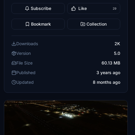
Subscribe
Like
29
Bookmark
Collection
Downloads
2K
Version
5.0
File Size
60.13 MB
Published
3 years ago
Updated
8 months ago