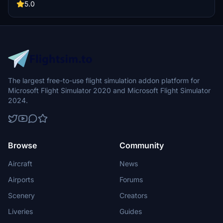
more POIs to be added in the future. This add-on is compatible with
5.0
FranceVFR and Orbx seafront vessel library for a seamless flying
experience.
The largest free-to-use flight simulation addon platform for
Microsoft Flight Simulator 2020 and Microsoft Flight Simulator
2024.
Browse
Community
Aircraft
News
Airports
Forums
Scenery
Creators
Liveries
Guides