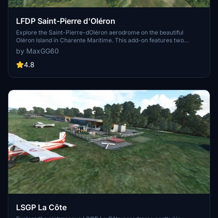
LFDP Saint-Pierre d'Oléron
Explore the Saint-Pierre-dOléron aerodrome on the beautiful
Oléron Island in Charente Maritime. This add-on features two
runways, fueling station, and detailed modeling of all airport
by MaxGG60
buildings. Perfect for a scenic flight or practicing your take-offs and
landings.
4.8
LSGP La Côte