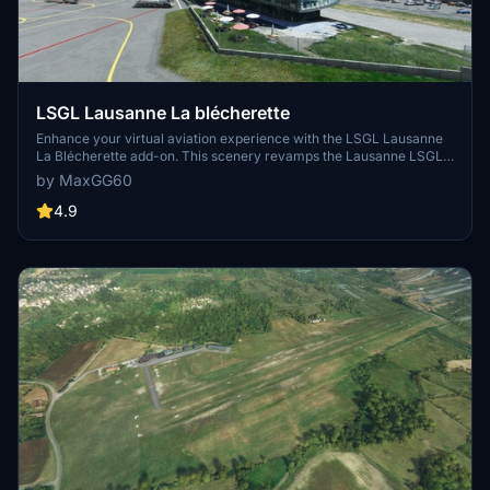
LSGL Lausanne La blécherette
Enhance your virtual aviation experience with the LSGL Lausanne
La Blécherette add-on. This scenery revamps the Lausanne LSGL
aerodrome in Switzerland, featuring photorealistic representations
by MaxGG60
of key buildings such as the restaurant, operations office, and
rescue base. Explore this detailed recreation, including official
4.9
altitude data for the track and additional landmarks like the Tuillerie
stadium extracted from Google Maps. Get ready to take off and
enjoy your flight over this newly improved airfield!