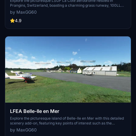
Explore the picturesque LSGP La Côte aerodrome nestled in
Prangins, Switzerland, boasting a charming grass runway, 100LL
station, and artistically adorned hangars. Embark on your flights in
by MaxGG60
this tranquil setting between Geneva and Lausanne, with ongoing
updates to enhance your virtual aviation experience.
4.9
LFEA Belle-Ile en Mer
Explore the picturesque island of Belle-Ile en Mer with this detailed
scenery add-on, featuring key points of interest such as the
aerodrome, lighthouses, and the Palace with its citadel. Enjoy an
by MaxGG60
enhanced coastline with removed unsightly trees, and anticipate