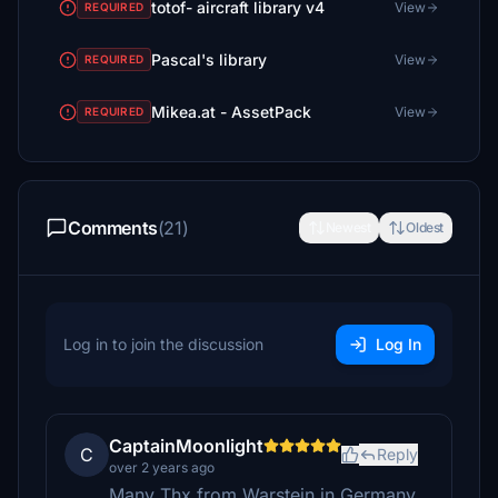
totof- aircraft library v4
View
REQUIRED
Pascal's library
View
REQUIRED
Mikea.at - AssetPack
View
REQUIRED
Comments
(21)
Newest
Oldest
Log in to join the discussion
Log In
CaptainMoonlight
C
Reply
over 2 years ago
Many Thx from Warstein in Germany