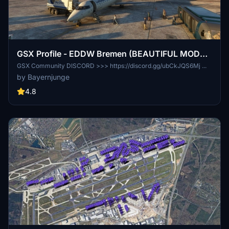
GSX Profile - EDDW Bremen (BEAUTIFUL MODEL
of the WORLD)
GSX Community DISCORD >>> https://discord.gg/ubCkJQS6Mj ...
by Bayernjunge
4.8