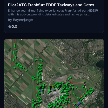
Pilot2ATC Frankfurt EDDF Taxiways and Gates
Enhance your virtual flying experience at Frankfurt Airport (EDDF)
with this add-on, providing detailed gates and taxiways for
Pilot2ATC. Follow the simple installation steps to seamlessly
by Bayernjunge
integrate the new data and navigate the airport with precision.
0.0