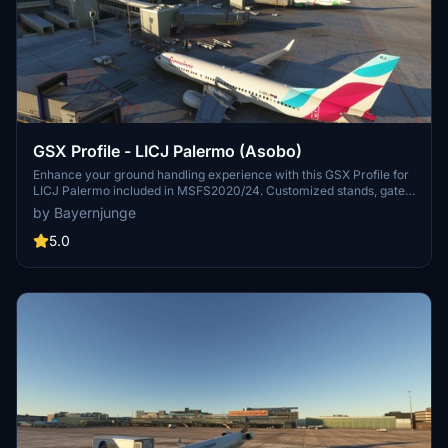
GSX Profile - LICJ Palermo (Asobo)
Enhance your ground handling experience with this GSX Profile for
LICJ Palermo included in MSFS2020/24. Customized stands, gates,
pushback configurations, and VDGS screens ensure a realistic
by Bayernjunge
airport environment. Note the absence of an airport-walker due to
technical constraints. Join the GSX Community Discord for support
5.0
and to connect with other creators in the community.