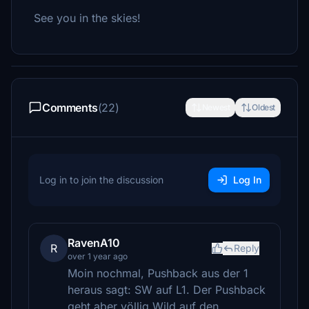
See you in the skies!
Comments
(22)
Newest
Oldest
Log in to join the discussion
Log In
RavenA10
R
Reply
over 1 year ago
Moin nochmal, Pushback aus der 1
heraus sagt: SW auf L1. Der Pushback
geht aber völlig Wild auf den