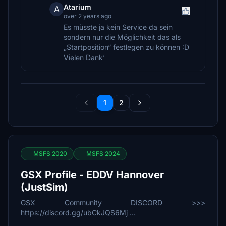
Atarium
A
over 2 years ago
Es müsste ja kein Service da sein
sondern nur die Möglichkeit das als
„Startposition“ festlegen zu können :D
Vielen Dank‘
1
2
MSFS 2020
MSFS 2024
GSX Profile - EDDV Hannover
(JustSim)
GSX Community DISCORD >>>
https://discord.gg/ubCkJQS6Mj ...