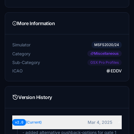
More Information
Simulator
MSFS2020/24
Category
Miscellaneous
Sub-Category
GSX Pro Profiles
ICAO
EDDV
Version History
Mar 4, 2025
v2.0
(Current)
- added alternative pushback-options for gate 1