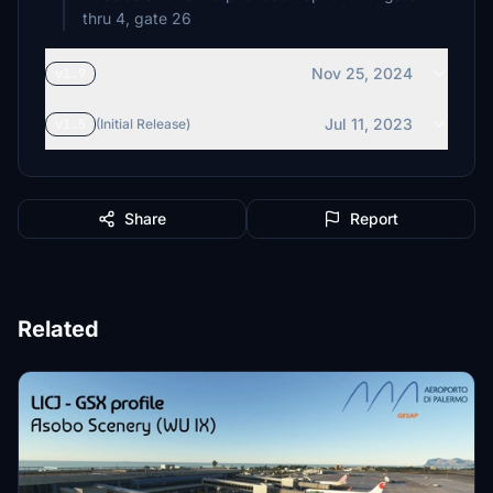
thru 4, gate 26
Nov 25, 2024
v1.9
Jul 11, 2023
v1.5
(Initial Release)
Share
Report
Related