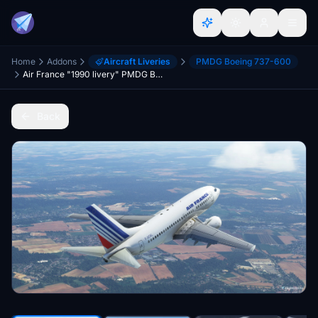
Home
Addons
Aircraft Liveries
PMDG Boeing 737-600
Air France "1990 livery" PMDG B737-600
Back