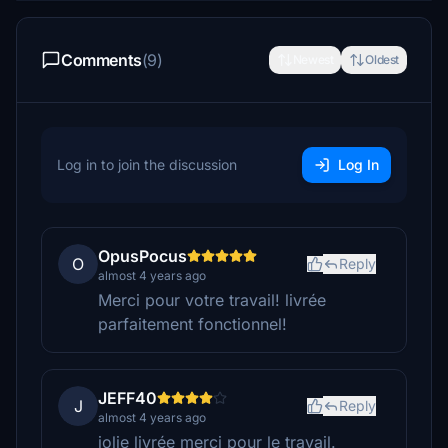
Comments
(9)
Newest
Oldest
Log in to join the discussion
Log In
OpusPocus
O
Reply
almost 4 years ago
Merci pour votre travail! livrée
parfaitement fonctionnel!
JEFF40
J
Reply
almost 4 years ago
jolie livrée merci pour le travail.