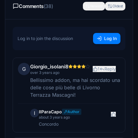
Comments
(38)
Newest
Oldest
Log in to join the discussion
Log In
Giorgio_isolani8
G
1
Reply
over 3 years ago
Bellissimo addon, ma hai scordato una
delle cose più belle di Livorno
Terrazza Mascagni!
IlParaCapo
Author
I
about 3 years ago
Concordo