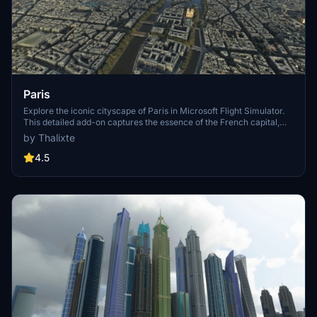
Paris
Explore the iconic cityscape of Paris in Microsoft Flight Simulator.
This detailed add-on captures the essence of the French capital,
featuring famous landmarks and architectural marvels. With
by Thalixte
accurate GPS coordinates, immerse yourself in the beauty of Paris,
known for its historical significance and vibrant culture. Download
4.5
now and experience the City of Light from a whole new
perspective.