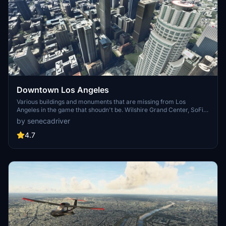
Downtown Los Angeles
Various buildings and monuments that are missing from Los
Angeles in the game that shoudn't be. Wilshire Grand Center, SoFi
Stadium, 801 S Grand, 825 S Hill, 888 S Hope, 1000 Grand, Apex the
by senecadriver
One, Atelier, Aven Apartments, Metropolis Towers, Level Los
Angeles
4.7