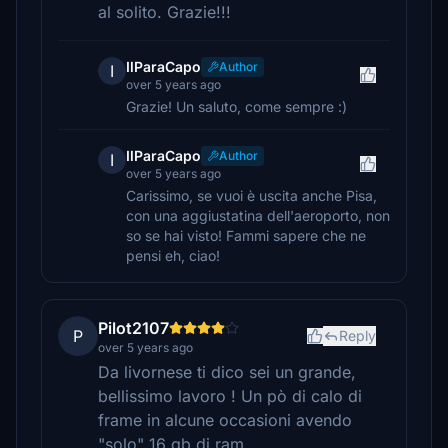
al solito. Grazie!!!
IlParaCapo
Author
I
over 5 years ago
Grazie! Un saluto, come sempre :)
IlParaCapo
Author
I
over 5 years ago
Carissimo, se vuoi è uscita anche Pisa,
con una aggiustatina dell'aeroporto, non
so se hai visto! Fammi sapere che ne
pensi eh, ciao!
Pilot2107
P
Reply
over 5 years ago
Da livornese ti dico sei un grande,
bellissimo lavoro ! Un pò di calo di
frame in alcune occasioni avendo
"solo" 16 gb di ram.