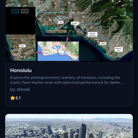
Honolulu
Explore the photogrammetry scenery of Honolulu, including the
iconic Pearl Harbor area with optimized performance for better
FPS. Discover Waikiki, Honolulu downtown, and more with this
by steveli
detailed addon. Enhance your experience by adding free mods for
carriers, battleships, and military airplanes in Pearl Harbor and
4.1
surrounding bases. Support the creator for future updates if you
enjoy this mod.