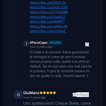
https://ibb.co/C8RtLYg
https://ibb.co/GxDLXZB
https://ibb.co/3TPg5MR
https://ibb.co/FJq0r2Z
https://ibb.co/w6jt6FT
https://ibb.co/xgkBm3N
https://ibb.co/p1x5GxF
IlParaCapo
Author
I
over 5 years ago
Di nulla è un dovere! Allora guardando
le immagini è come se non ti avesse
messo proprio nulla, quella è la città di
default. Se mi vuoi dare una mail (anche
in privato), ti giro la versione base e mi
dici se quella ti vada. Fammi sapere :)
GiuManz
G
Reply
over 5 years ago
Uno spettacolo!!! Cinque Stelle, come