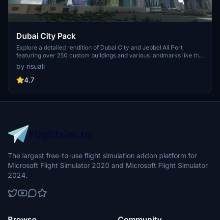
Dubai City Pack
Explore a detailed rendition of Dubai City and Jebbel Ali Port
featuring over 250 custom buildings and various landmarks like the
iconic hotels and tourist attractions. While focusing on enhancing
by risuali
the daytime visuals, this pack offers improved textures for select
buildings, promising a refreshing experience for simmers.
4.7
Additionally, adjustments have been made to SkyDive Dubai Airport
to address previous elevation issues, ensuring a more immersive
flight into this dynamic cityscape.
The largest free-to-use flight simulation addon platform for
Microsoft Flight Simulator 2020 and Microsoft Flight Simulator
2024.
Browse
Community