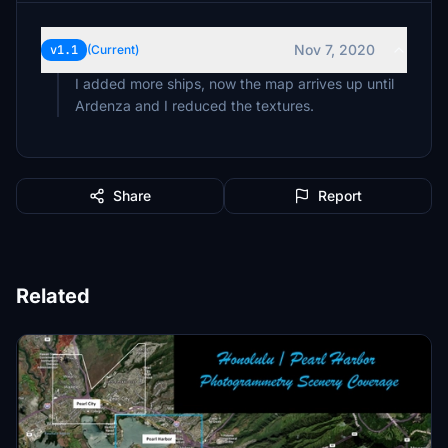
Nov 7, 2020
v1.1
(Current)
I added more ships, now the map arrives up until
Ardenza and I reduced the textures.
Share
Report
Related