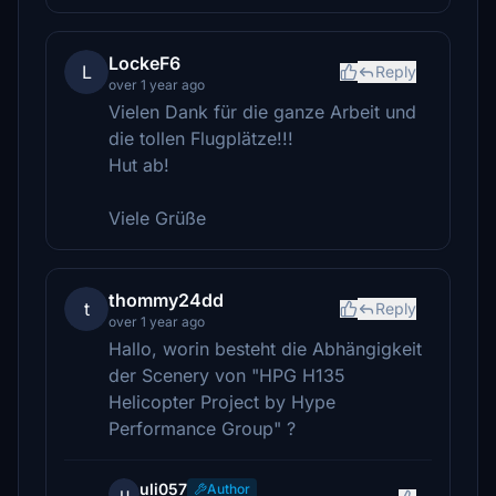
LockeF6
L
Reply
over 1 year ago
Vielen Dank für die ganze Arbeit und
die tollen Flugplätze!!!
Hut ab!
Viele Grüße
thommy24dd
t
Reply
over 1 year ago
Hallo, worin besteht die Abhängigkeit
der Scenery von "HPG H135
Helicopter Project by Hype
Performance Group" ?
uli057
Author
u