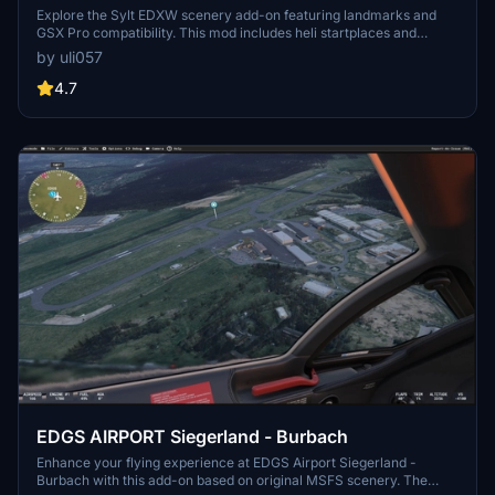
Explore the Sylt EDXW scenery add-on featuring landmarks and
GSX Pro compatibility. This mod includes heli startplaces and
sailplane startpoints on grass runways. Ensure Bing textures are
by uli057
enabled for optimal visual experience. Please note that this scenery
is not compatible with the MSFS2020 Map Enhancement.
4.7
EDGS AIRPORT Siegerland - Burbach
Enhance your flying experience at EDGS Airport Siegerland -
Burbach with this add-on based on original MSFS scenery. The