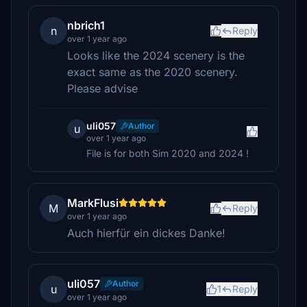
nbrich1
n
Reply
over 1 year ago
Looks like the 2024 scenery is the
exact same as the 2020 scenery.
Please advise
uli057
Author
u
over 1 year ago
File is for both Sim 2020 and 2024 !
MarkFlusi
M
Reply
over 1 year ago
Auch hierfür ein dickes Danke!
uli057
Author
u
1
Reply
over 1 year ago