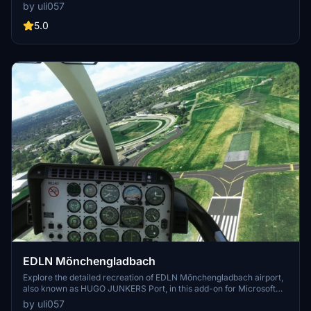
scenery features corrected and missed buildings, night lighting, and
by uli057
a new file structure for easy installation. Designed for GSX PRO File,
this update includes new taxiways and a GSX bus station for your
5.0
convenience.
EDLN Mönchengladbach
Explore the detailed recreation of EDLN Mönchengladbach airport,
also known as HUGO JUNKERS Port, in this add-on for Microsoft
Flight Simulator. This scenery requires the JU52 Payware to see
by uli057
the aircraft at the hangar. Make sure to run this add-on with MSFS