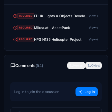
EDHK Lights & Objects Developers Pack (Asset-Pack)
View
REQUIRED
Mikea.at - AssetPack
View
REQUIRED
HPG H135 Helicopter Project
View
REQUIRED
Comments
(54)
Newest
Oldest
Log in to join the discussion
Log In