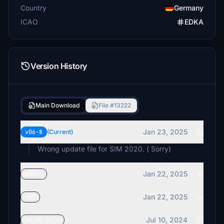
Country
Germany
ICAO
EDKA
Version History
Main Download
File #13222
Jan 23, 2025
v06-8
(Current)
Wrong update file for SIM 2020. ( Sorry)
Jan 22, 2025
v06-7
Jan 22, 2025
v07
Jul 10, 2024
v1.37.19.0