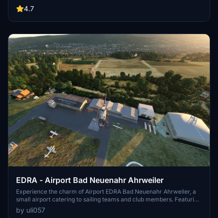
Version 1.29.30.x and follow the new file structure for easy
4.7
installation.
EDRA - Airport Bad Neuenahr Ahrweiler
Experience the charm of Airport EDRA Bad Neuenahr Ahrweiler, a
small airport catering to sailing teams and club members. Featuring
custom start aircraft for sailplanes, this new version offers
by uli057
enhanced structures at the Community Folder. Dont forget to delete