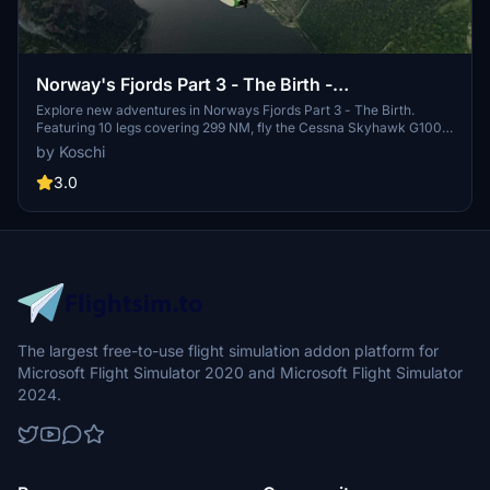
Norway's Fjords Part 3 - The Birth -
MULTILINGUAL
Explore new adventures in Norways Fjords Part 3 - The Birth.
Featuring 10 legs covering 299 NM, fly the Cessna Skyhawk G1000
Amphibian, loaded and unloaded at water landing fields. Choose
by Koschi
from multiple languages for a varied experience with surprises
along the way. Remember to navigate using the G1000 and enjoy
3.0
safe landings as you embark on this unique charter pilot journey.
The largest free-to-use flight simulation addon platform for
Microsoft Flight Simulator 2020 and Microsoft Flight Simulator
2024.