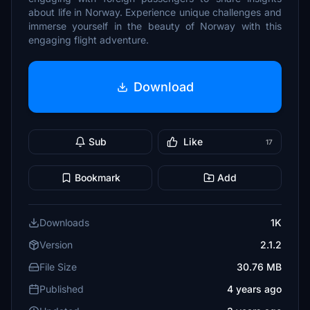
about life in Norway. Experience unique challenges and
immerse yourself in the beauty of Norway with this
engaging flight adventure.
Download
Sub
Like
17
Bookmark
Add
Downloads
1K
Version
2.1.2
File Size
30.76 MB
Published
4 years ago