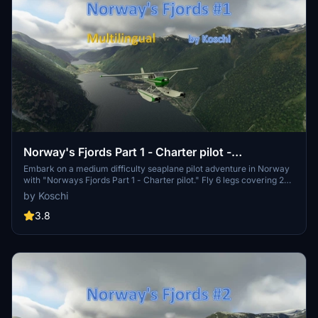
Norway's Fjords Part 1 - Charter pilot -
MULTILINGUAL
Embark on a medium difficulty seaplane pilot adventure in Norway
with "Norways Fjords Part 1 - Charter pilot." Fly 6 legs covering 261
NM in a Cessna Skyhawk G1000 Amphibian, landing on water
by Koschi
landing fields. Available in multiple languages, this add-on offers an
immersive experience with stunning Norwegian nature and
3.8
challenging missions.