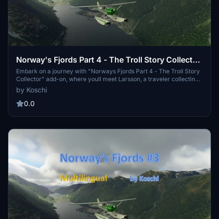
Norway's Fjords Part 4 - The Troll Story Collector
- MULTILINGUAL
Embark on a journey with "Norways Fjords Part 4 - The Troll Story
Collector" add-on, where youll meet Larsson, a traveler collecting
troll stories across Scandinavia. Explore 704 NM with 14 legs in a
by Koschi
Cessna Skyhawk G1000 Amphibian, while enjoying multilingual
storytelling in various languages. Experience the beauty of
0.0
Norways landscapes and immerse yourself in the world of trolls
along the way. Remember, safety first and happy flying!