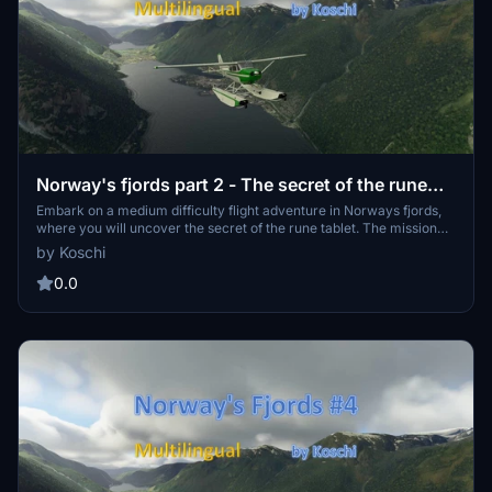
Norway's fjords part 2 - The secret of the rune
tablet - MULTILINGUAL
Embark on a medium difficulty flight adventure in Norways fjords,
where you will uncover the secret of the rune tablet. The mission
includes 7 legs covering 239 NM, flying a Cessna Skyhawk G1000
by Koschi
Amphibian. The add-on is multilingual and features English voice
output, offering a unique flying experience through stunning
0.0
Norwegian landscapes.