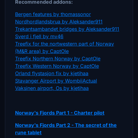
Recommended addons:
Bergen features by thomassonor
Nordhordlandsbrua by Aleksander911
Trekantsambandet bridges by Aleksander911
Sverd i fjell by mv46
Treefix for the nortwestern part of Norway
(M&R area) by CaptOle
Treefix Northern Norway by CaptOle
Treefix Western Norway by CaptOle
Orland flystasjon fix by kjetihaa
Stavanger Airport by WombiiActual
Vaksinen airport, Os by kjetihaa
Norway's Fjords Part 1 - Charter pilot
Norway's Fjords Part 2 - The secret of the
rune tablet