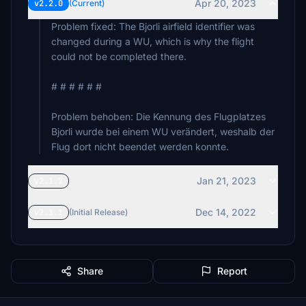
Apr 20, 2023
v2.2.0
(Current)
Problem fixed: The Bjorli airfield identifier was
changed during a WU, which is why the flight
could not be completed there.
# # # # # #
Problem behoben: Die Kennung des Flugplatzes
Bjorli wurde bei einem WU verändert, weshalb der
Flug dort nicht beendet werden konnte.
Jan 21, 2023
v2.1.2
Dec 14, 2022
v2.1.1
(Initial Release)
Share
Report