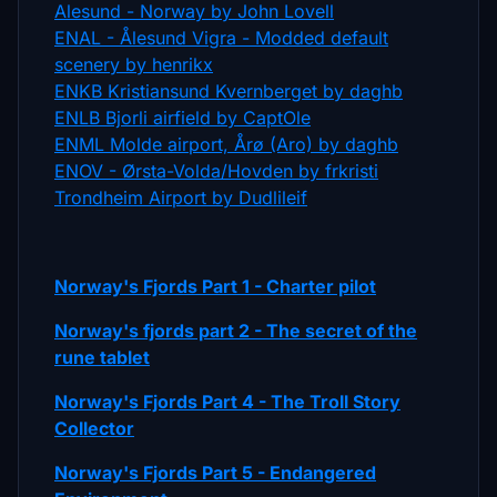
Alesund - Norway by John Lovell
ENAL - Ålesund Vigra - Modded default
scenery by henrikx
ENKB Kristiansund Kvernberget by daghb
ENLB Bjorli airfield by CaptOle
ENML Molde airport, Årø (Aro) by daghb
ENOV - Ørsta-Volda/Hovden by frkristi
Trondheim Airport by Dudlileif
Norway's Fjords Part 1 - Charter pilot
Norway's fjords part 2 - The secret of the
rune tablet
Norway's Fjords Part 4 - The Troll Story
Collector
Norway's Fjords Part 5 - Endangered