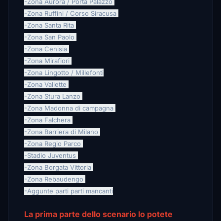
-Zona Aurora / Porta Palazzo
-Zona Ruffini / Corso Siracusa
-Zona Santa Rita
-Zona San Paolo
-Zona Cenisia
-Zona Mirafiori
-Zona Lingotto / Millefonti
-Zona Vallette
-Zona Stura Lanzo
-Zona Madonna di campagna
-Zona Falchera
-Zona Barriera di Milano
-Zona Regio Parco
-Stadio Juventus
-Zona Borgata Vittoria
-Zona Rebaudengo
-Aggunte parti parti mancanti
La prima parte dello scenario lo potete