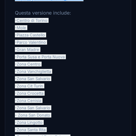
Questa versione include:
-Centro di Torino
-Mole
-Piazza Castello
-Parco Valentino
-Gran Madre
-Porta Susa e Porta Nuova
-Zona Centro
-Zona Vanchiglietta
-Zona San Salvario
-Zona Cit Turin
-Zona Crocetta
-Zona Cenisia
-Zona San Salvario
- Zona San Donato
-Zona Lingotto
-Zona Santa Rita