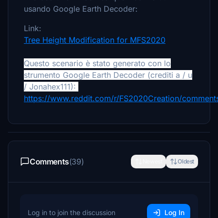
usando Google Earth Decoder:
Link:
Tree Height Modification for MFS2020
Questo scenario è stato generato con lo
strumento Google Earth Decoder (crediti a / u
/ Jonahex111):
https://www.reddit.com/r/FS2020Creation/comments
Comments
(39)
Newest
Oldest
Log in to join the discussion
Log In