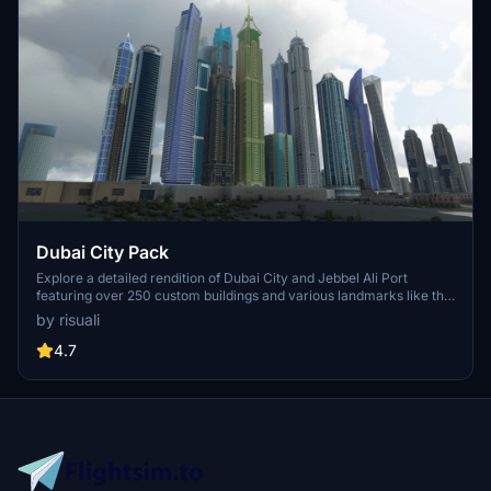
Dubai City Pack
Explore a detailed rendition of Dubai City and Jebbel Ali Port
featuring over 250 custom buildings and various landmarks like the
iconic hotels and tourist attractions. While focusing on enhancing
by risuali
the daytime visuals, this pack offers improved textures for select
buildings, promising a refreshing experience for simmers.
4.7
Additionally, adjustments have been made to SkyDive Dubai Airport
to address previous elevation issues, ensuring a more immersive
flight into this dynamic cityscape.