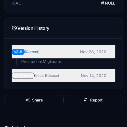
ICAO
NULL
Version History
Nov 28, 2020
v3.5
(Current)
Prestazioni Migliorate.
Nov 14, 2020
v3.0 beta
(Initial Release)
Share
Report