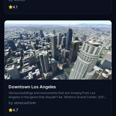
detailed addon. Enhance your experience by adding free mods for
carriers, battleships, and military airplanes in Pearl Harbor and
4.1
surrounding bases. Support the creator for future updates if you
enjoy this mod.
Downtown Los Angeles
Various buildings and monuments that are missing from Los
Angeles in the game that shoudn't be. Wilshire Grand Center, SoFi
Stadium, 801 S Grand, 825 S Hill, 888 S Hope, 1000 Grand, Apex the
by senecadriver
One, Atelier, Aven Apartments, Metropolis Towers, Level Los
Angeles
4.7