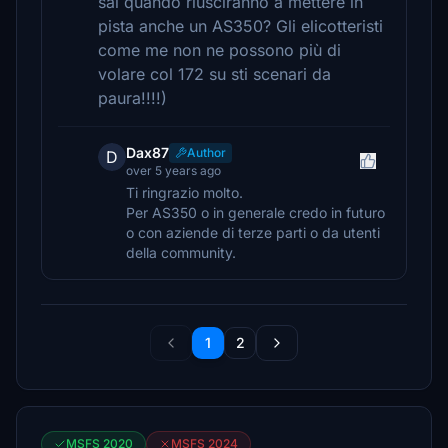
sai quando riusciranno a mettere in
pista anche un AS350? Gli elicotteristi
come me non ne possono più di
volare col 172 su sti scenari da
paura!!!!)
Dax87
Author
D
over 5 years ago
Ti ringrazio molto.
Per AS350 o in generale credo in futuro
o con aziende di terze parti o da utenti
della community.
1
2
MSFS 2020
MSFS 2024