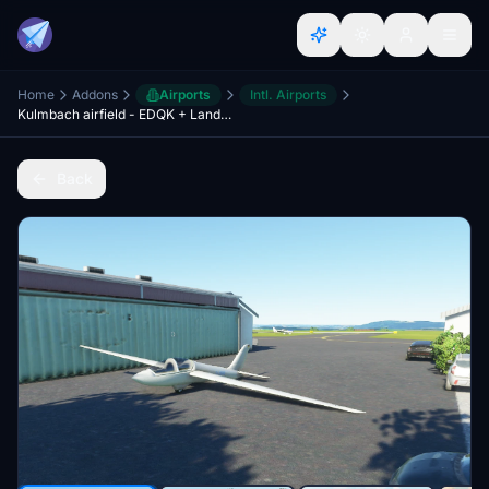
Home
Addons
Airports
Intl. Airports
Kulmbach airfield - EDQK + Landmarks (1.3)
Back