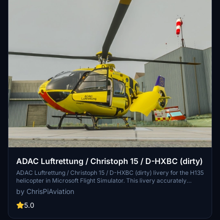
ADAC Luftrettung / Christoph 15 / D-HXBC (dirty)
ADAC Luftrettung / Christoph 15 / D-HXBC (dirty) livery for the H135
helicopter in Microsoft Flight Simulator. This livery accurately
represents the real-life aircraft based in Straubing, featuring dirty
by ChrisPiAviation
stabilizers/tailboom to reflect its usage. Improved textures
compared to previous versions, with the correct yellow color
5.0
scheme. Make sure to update the texture file if experiencing white
cockpit textures with newer H135_build versions. Simply unzip and