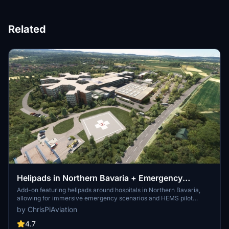
Related
Helipads in Northern Bavaria + Emergency
scenarios 2.3
Add-on featuring helipads around hospitals in Northern Bavaria,
allowing for immersive emergency scenarios and HEMS pilot
roleplay. Recent updates include realistic hospital remodels and
by ChrisPiAviation
helipad additions. Night lighting and proper wind socks enhance the
experience.
4.7