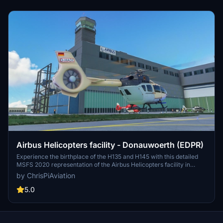
place the folder in your community folder to install.
Airbus Helicopters facility - Donauwoerth (EDPR)
Experience the birthplace of the H135 and H145 with this detailed
MSFS 2020 representation of the Airbus Helicopters facility in
Donauwörth, Germany. Complete with working tower frequency,
by ChrisPiAviation
detailed lighting, and multiple spawn points, immerse yourself in this
ambitious scenery project. Additional downloads required for full
5.0
immersion, including assets like lighting packs, airport markings,
and helicopter liveries.