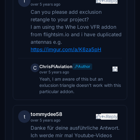
I
Reply
over 5 years ago
Can you please add exclusion
retangle to your project?
I am using the Whe Love VFR addon
from flightsim.io and i have duplicated
antennas e.g.
https://imgur.com/a/K6za5pH
ChrisPiAviation
Author
C
over 5 years ago
Yeah, I am aware of this but an
exlucsion triangle doesn't work with this
particular addon.
tommydee58
t
Reply
over 5 years ago
Danke für deine ausführliche Antwort.
Ich werde mir mal Youtube-Videos