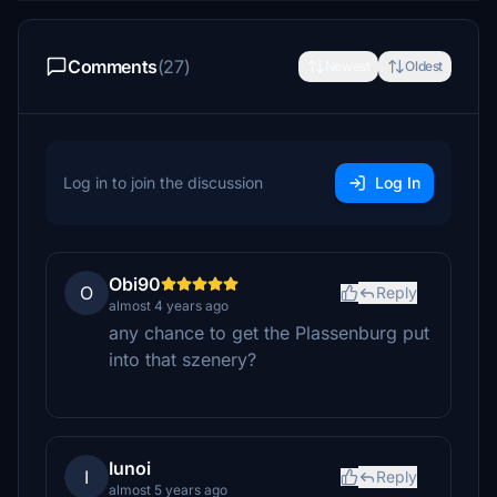
Comments
(27)
Newest
Oldest
Log in to join the discussion
Log In
Obi90
O
Reply
almost 4 years ago
any chance to get the Plassenburg put
into that szenery?
Iunoi
I
Reply
almost 5 years ago