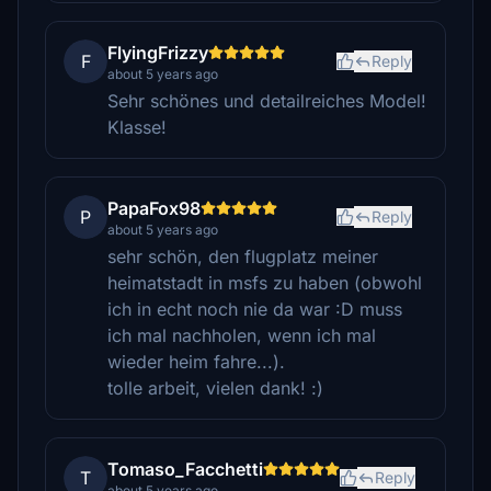
FlyingFrizzy
F
Reply
about 5 years ago
Sehr schönes und detailreiches Model!
Klasse!
PapaFox98
P
Reply
about 5 years ago
sehr schön, den flugplatz meiner
heimatstadt in msfs zu haben (obwohl
ich in echt noch nie da war :D muss
ich mal nachholen, wenn ich mal
wieder heim fahre...).
tolle arbeit, vielen dank! :)
Tomaso_Facchetti
T
Reply
about 5 years ago