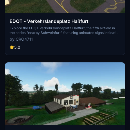
EDQT - Verkehrslandeplatz Haßfurt
Explore the EDQT Verkehrslandeplatz Haßfurt, the fifth airfield in
the series "nearby Schweinfurt" featuring animated signs indicating
the active runway based on wind direction. Dont miss out on the
by CRO4711
Nuclear Power Plant Grafenrheinfeld KKG landmark. This scenery
is a part of a collection including other notable airfields and
5.0
landmarks in the region. Dont forget to install by unzipping and
copying the folder into your Community folder.