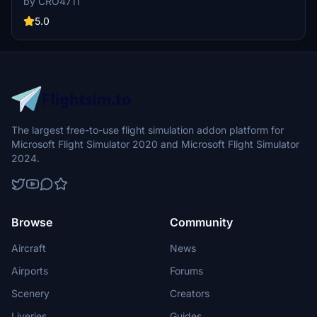
by CRO4711
come to life on Saturdays and Sundays. Encounter realistic weather
conditions and future updates to enhance your sim experience.
5.0
The largest free-to-use flight simulation addon platform for
Microsoft Flight Simulator 2020 and Microsoft Flight Simulator
2024.
Browse
Community
Aircraft
News
Airports
Forums
Scenery
Creators
Liveries
Guides