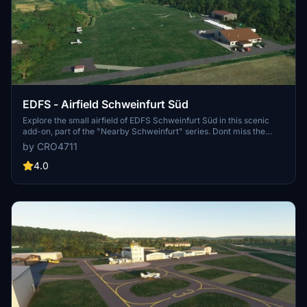
EDFS - Airfield Schweinfurt Süd
Explore the small airfield of EDFS Schweinfurt Süd in this scenic
add-on, part of the "Nearby Schweinfurt" series. Dont miss the
included landmark Nuclear Power Plant Grafenrheinfeld KKG.
by CRO4711
Discover more airfields and landmarks in the surrounding area for
an immersive flight experience. Installation is simple - just unzip
4.0
and copy the folder into your Community folder.