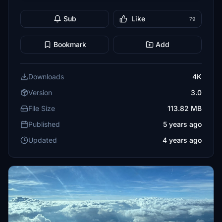
Sub
Like
79
Bookmark
Add
Downloads
4K
Version
3.0
File Size
113.82 MB
Published
5 years ago
Updated
4 years ago