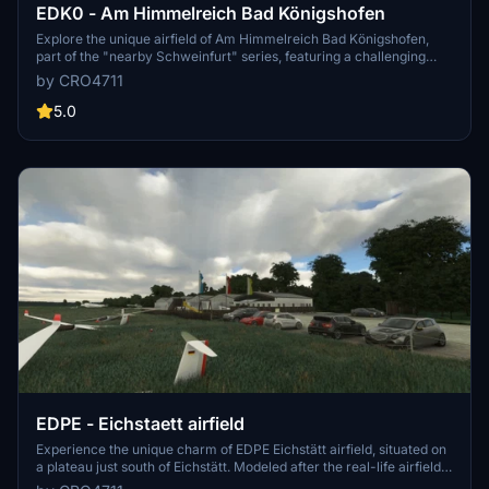
EDK0 - Am Himmelreich Bad Königshofen
Explore the unique airfield of Am Himmelreich Bad Königshofen,
part of the "nearby Schweinfurt" series, featuring a challenging
uphill runway with a 50ft altitude difference. This small glider
by CRO4711
airfield offers a fictional ICAO code and promises an immersive
flying experience in Microsoft Flight Simulator. Special thanks to
5.0
mikea.at for the asset pack and karlo922 for valuable insights
during testing.
EDPE - Eichstaett airfield
Experience the unique charm of EDPE Eichstätt airfield, situated on
a plateau just south of Eichstätt. Modeled after the real-life airfields
weekend operations, explore the closed hangars and gliders that