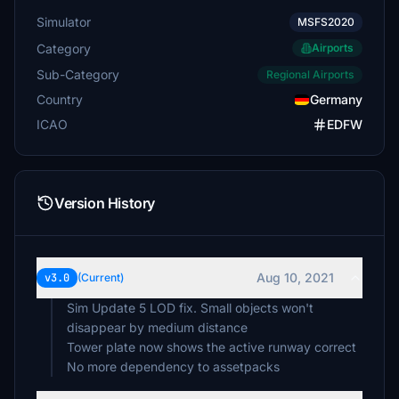
Simulator
MSFS2020
Category
Airports
Sub-Category
Regional Airports
Country
Germany
ICAO
EDFW
Version History
Aug 10, 2021
v3.0
(Current)
Sim Update 5 LOD fix. Small objects won't
disappear by medium distance
Tower plate now shows the active runway correct
No more dependency to assetpacks