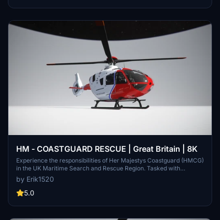
soundpack. Enjoy this new addition to your hangar!
HM - COASTGUARD RESCUE | Great Britain | 8K
Experience the responsibilities of Her Majestys Coastguard (HMCG)
in the UK Maritime Search and Rescue Region. Tasked with
coordinating maritime search and rescue operations, including
by Erik1520
land-based helicopter missions, the HMCG ensures the safety of
those in distress at sea or along the UK shoreline. Operating as a
5.0
civilian service under the Maritime and Coastguard Agency, the
HMCG plays a vital role in ensuring maritime safety.