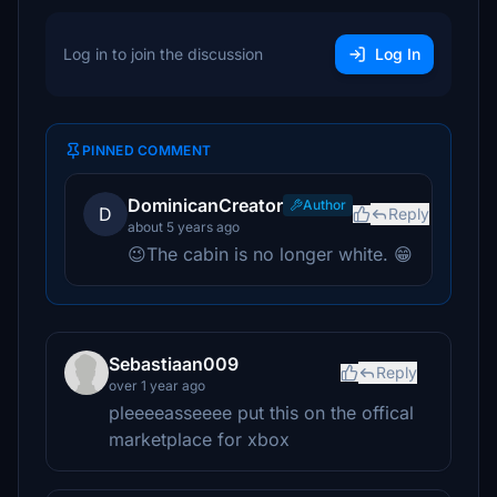
Log in to join the discussion
Log In
PINNED COMMENT
DominicanCreator
Author
D
Reply
about 5 years ago
😉The cabin is no longer white. 😁
Sebastiaan009
Reply
over 1 year ago
pleeeeasseeee put this on the offical
marketplace for xbox