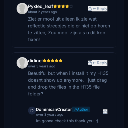
Pyxled_leaf
Reply
about 2 years ago
Ziet er mooi uit alleen ik zie wat
reflectie streepjes die er niet op horen
te zitten, Zou mooi zijn als u dit kon
fixen!
didinel
Reply
over 3 years ago
Beautiful but when i install it my H135
doesnt show up anymore. I just drag
and drop the files in the H135 file
folder?
DominicanCreator
Author
D
over 3 years ago
Im gonna check this thank you. :)