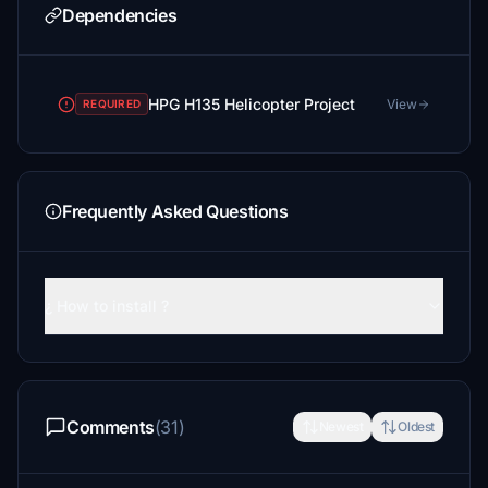
Dependencies
HPG H135 Helicopter Project
View
REQUIRED
Frequently Asked Questions
¿ How to install ?
Comments
(31)
Newest
Oldest