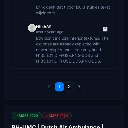
En ik denk dat t voor jou 3 stukjes tekst
wijzigen is
Nilsb89
over 5 years ago
Btw don't include interior textures. The
old ones are already replaced with
newer crispier ones. You only need
H135_ID1_DIFFUSE.PNG.DDS and
H135_ID1_DIFFUSE_DDS.PNG.DDS.
1
2
MSFS 2020
MSFS 2024
PH-UMC | Dutch Air Ambulance |