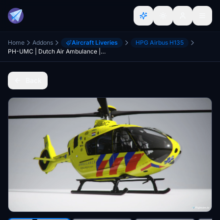
Home
Addons
Aircraft Liveries
HPG Airbus H135
PH-UMC | Dutch Air Ambulance | Mobiel Medisch Team | 8K | H-135
Back