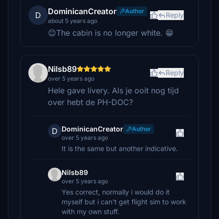
DominicanCreator
Author
D
Reply
about 5 years ago
😉The cabin is no longer white. 😁
Nilsb89
Reply
over 5 years ago
Hele gave livery. Als je ooit nog tijd
over hebt de PH-DOC?
DominicanCreator
Author
D
over 5 years ago
It is the same but another indicative.
Nilsb89
over 5 years ago
Yes correct, normally i would do it
myself but i can't get flight sim to work
with my own stuff.