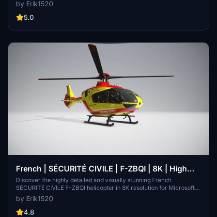
assisting in emergency medical assistance, mountain rescues, and
by Erik1520
more. Explore the unique features of Rega, including direct
emergency call capabilities and specialized crew compositions.
5.0
Gain insight into this exclusive mod by Erik1520 on FlightSim.to.
French | SÉCURITÉ CIVILE | F-ZBQI | 8K | High
Details
Discover the highly detailed and visually stunning French
SÉCURITÉ CIVILE F-ZBQI helicopter in 8K resolution for Microsoft
Flight Simulator. Dont miss out on enhancing your flight experience
by Erik1520
with the recommended sound mod available for download. Support
the creators by liking both the H135 helicopter project and the
4.8