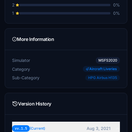
2
0%
1
0%
More Information
Simulator
MSFS2020
Category
Aircraft Liveries
Sub-Category
HPG Airbus H135
Version History
Aug 3, 2021
vv.1.5
(Current)