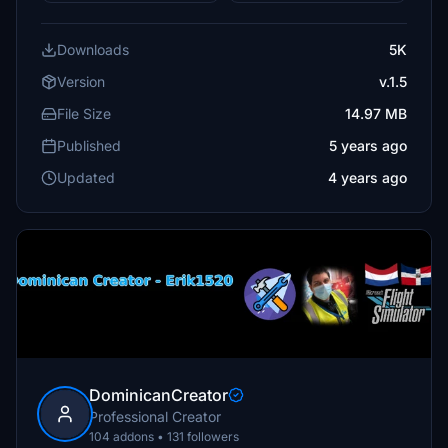
Downloads
5K
Version
v.1.5
File Size
14.97 MB
Published
5 years ago
Updated
4 years ago
DominicanCreator
Professional Creator
104 addons • 131 followers