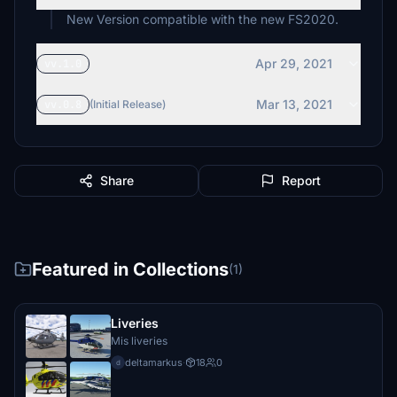
New Version compatible with the new FS2020.
Apr 29, 2021
vv.1.0
Mar 13, 2021
vv.0.8
(Initial Release)
Share
Report
Featured in Collections
(1)
Liveries
Mis liveries
deltamarkus
·
18
0
d