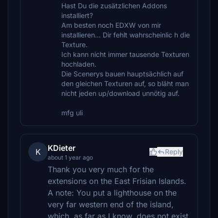
Hast Du die zusätzlichen Addons
installiert?
Am besten noch EDXW von mir
installieren... Dir fehlt wahrscheinlic h die
Texture.
Ich kann nicht immer tausende Texturen
hochladen.
Die Scenerys bauen hauptsächlich auf
den gleichen Texturen auf, so bläht man
nicht jeden up/download unnötig auf.
mfg uli
KDieter
K
Reply
about 1 year ago
Thank you very much for the
extensions on the East Frisian Islands.
A note: You put a lighthouse on the
very far western end of the island,
which, as far as I know, does not exist