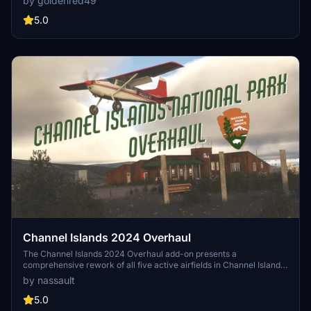
by goldenred49
and aprons on exclusive islands owned by high profile individuals.
Stay tuned for future updates with more airports, islands, and
5.0
custom models to enhance your tropical flying adventures.
Channel Islands 2024 Overhaul
The Channel Islands 2024 Overhaul add-on presents a
comprehensive rework of all five active airfields in Channel Islands
National Park, along with three historically closed strips that are
by nassault
now depicted as overgrown yet landable. This package modifies
runway materials to reflect their true rugged and unpaved nature,
5.0
enhancing the challenge for bush pilots navigating the islands steep