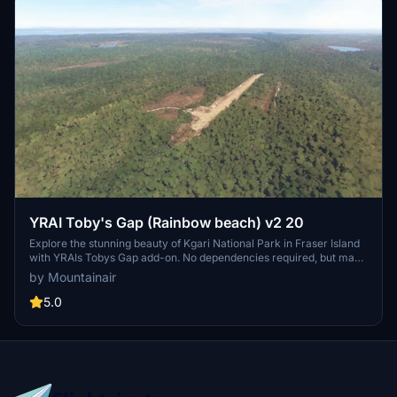
YRAI Toby's Gap (Rainbow beach) v2 20
Explore the stunning beauty of Kgari National Park in Fraser Island
with YRAIs Tobys Gap add-on. No dependencies required, but make
sure you have world updates 1-12 installed. This scenery is free to
by Mountainair
download and provides a scenic flying experience for Microsoft
Flight Simulator enthusiasts. Fly into Tobys Gap and immerse
5.0
yourself in the breathtaking landscapes of this Queensland national
park. Cheers from the developer!