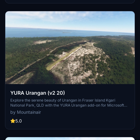
terrain, maritime fog, and remote settings. Additional features
include accurate representation of points of interest, piers, and
custom objects, making it a valuable resource for both recreational
bush flights and Coast Guard operations.
YURA Urangan (v2 20)
Explore the serene beauty of Urangan in Fraser Island Kgari
National Park, QLD with the YURA Urangan add-on for Microsoft
Flight Simulator. Enhance your simulation experience with this
by Mountainair
detailed scenery complementing Orchid Beach. No dependencies
required, but make sure to have world updates 1-12 installed.
5.0
Download for free and immerse yourself in this stunning natural
landscape.