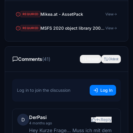
Mikea.at - AssetPack
View
REQUIRED
MSFS 2020 object library 200+ models - towers hangars to cones v14-11 UPDATE
View
REQUIRED
Comments
(41)
Newest
Oldest
Log in to join the discussion
Log In
DerPasi
D
Reply
4 months ago
Hey Kurze Frage... Muss ich mit dem