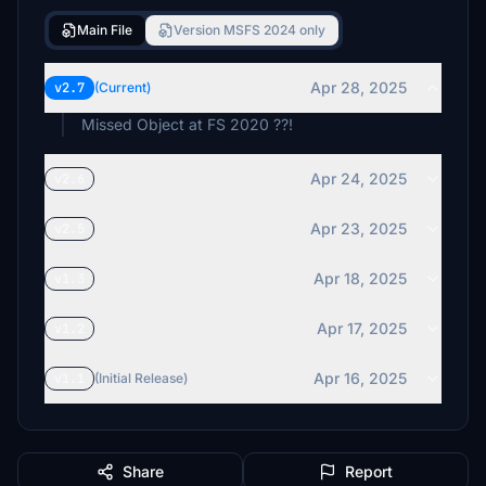
Main File
Version MSFS 2024 only
Apr 28, 2025
v2.7
(Current)
Missed Object at FS 2020 ??!
Apr 24, 2025
v2.6
Apr 23, 2025
v2.5
Apr 18, 2025
v1.3
Apr 17, 2025
v1.2
Apr 16, 2025
v1.1
(Initial Release)
Share
Report