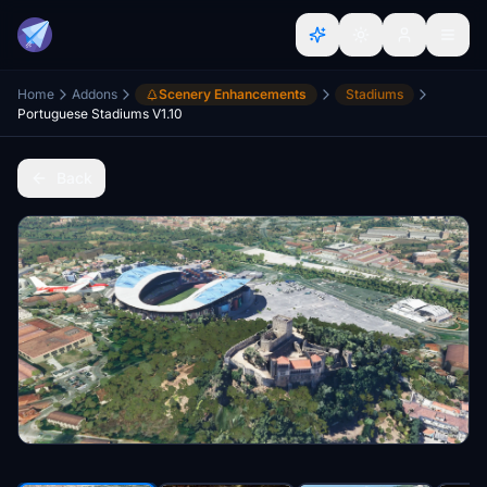
Home
Addons
Scenery Enhancements
Stadiums
Portuguese Stadiums V1.10
Back