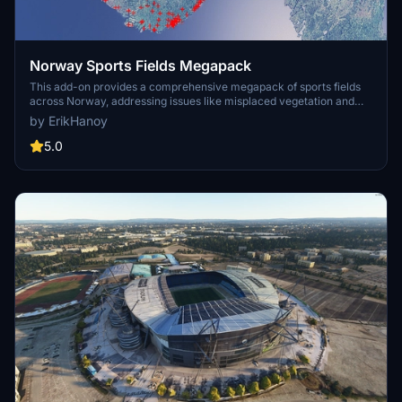
Norway Sports Fields Megapack
This add-on provides a comprehensive megapack of sports fields
across Norway, addressing issues like misplaced vegetation and
buildings present in the default simulator. It enhances the
by ErikHanoy
appearance of the fields with realistic artificial grass that does not
change color seasonally, along with added features such as light
5.0
masts, 3D soccer goals, fences, and parked cars. Designed to
maintain performance, this addon aims to improve the visual fidelity
of sports venues in Microsoft Flight Simulator.