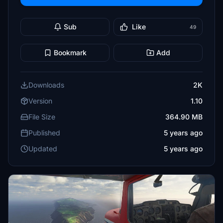
Sub
Like
49
Bookmark
Add
Downloads
2K
Version
1.10
File Size
364.90 MB
Published
5 years ago
Updated
5 years ago