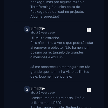
package, mas por alguma razão o
Terraforming é a unica coisa do
Package que da load no projecto.
Alguma sugestão?
SimEdge
S
about 5 years ago
Ui. Muito estranho.
Pois não estou a ver o que poderá estar
ai remover o objecto. Nâo há nenhum
poligno ou rectangulo de grandes
dimensões a excluir?
Já me aconteceu o rectangulo ser tão
grande que nem tinha visto os limites
dele, logo nem dei por ele.
SimEdge
S
about 5 years ago
Lembrei-me de outra coisa. Está a
utilizaro meu LPBR?
Se sim, tente sem ele. Poderei ser eu a