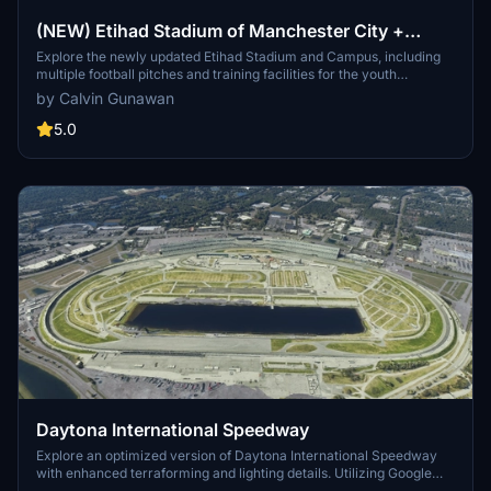
(NEW) Etihad Stadium of Manchester City +
Etihad Academy for youth team
Explore the newly updated Etihad Stadium and Campus, including
multiple football pitches and training facilities for the youth
academy team of Manchester City.
by Calvin Gunawan
5.0
Daytona International Speedway
Explore an optimized version of Daytona International Speedway
with enhanced terraforming and lighting details. Utilizing Google
Photogrammetry post-2016 remodel, this add-on captures the