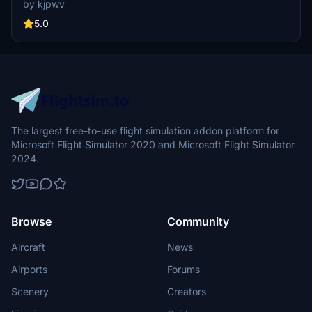
by kjpwv
iconic racetrack with updated features. Version 1.1 includes
recaptured turns, tweaked terraforming, and a new POI marker for
5.0
improved immersion. Simply move the folder into your Community
Folder to install.
The largest free-to-use flight simulation addon platform for
Microsoft Flight Simulator 2020 and Microsoft Flight Simulator
2024.
Browse
Community
Aircraft
News
Airports
Forums
Scenery
Creators