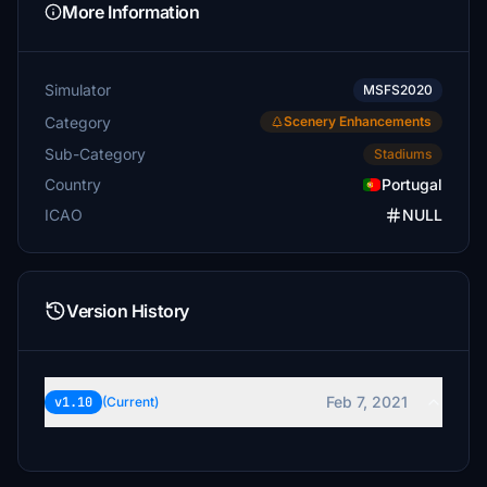
More Information
Simulator
MSFS2020
Category
Scenery Enhancements
Sub-Category
Stadiums
Country
Portugal
ICAO
NULL
Version History
Feb 7, 2021
v1.10
(Current)