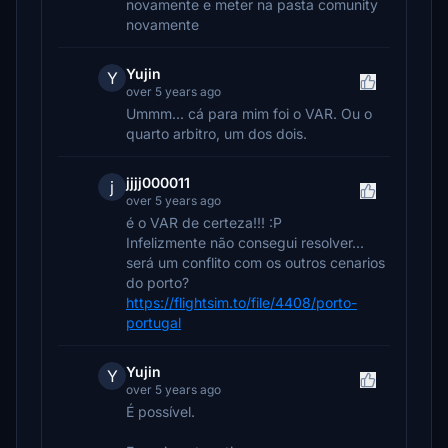
novamente e meter na pasta comunity
novamente
Yujin
Y
over 5 years ago
Ummm... cá para mim foi o VAR. Ou o
quarto arbitro, um dos dois.
jjjj000011
j
over 5 years ago
é o VAR de certeza!!! :P
Infelizmente não consegui resolver...
será um conflito com os outros cenarios
do porto?
https://flightsim.to/file/4408/porto-
portugal
Yujin
Y
over 5 years ago
É possível.