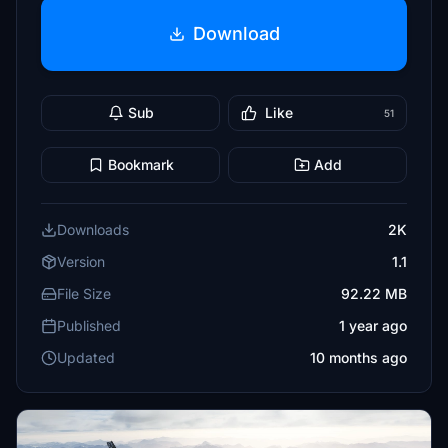
Download
Sub
Like
51
Bookmark
Add
Downloads
2K
Version
1.1
File Size
92.22 MB
Published
1 year ago
Updated
10 months ago