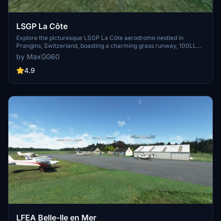
LSGP La Côte
Explore the picturesque LSGP La Côte aerodrome nestled in
Prangins, Switzerland, boasting a charming grass runway, 100LL
station, and artistically adorned hangars. Embark on your flights in
by MaxGG60
this tranquil setting between Geneva and Lausanne, with ongoing
updates to enhance your virtual aviation experience.
4.9
LFEA Belle-Ile en Mer