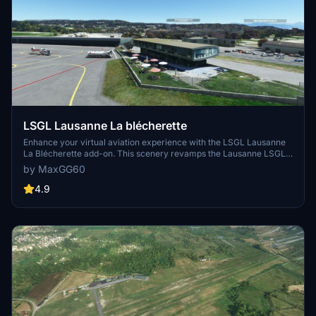
LSGL Lausanne La blécherette
Enhance your virtual aviation experience with the LSGL Lausanne
La Blécherette add-on. This scenery revamps the Lausanne LSGL
aerodrome in Switzerland, featuring photorealistic representations
by MaxGG60
of key buildings such as the restaurant, operations office, and
rescue base. Explore this detailed recreation, including official
4.9
altitude data for the track and additional landmarks like the Tuillerie
stadium extracted from Google Maps. Get ready to take off and
enjoy your flight over this newly improved airfield!