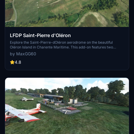
LFDP Saint-Pierre d'Oléron
Explore the Saint-Pierre-dOléron aerodrome on the beautiful
Oléron Island in Charente Maritime. This add-on features two
runways, fueling station, and detailed modeling of all airport
by MaxGG60
buildings. Perfect for a scenic flight or practicing your take-offs and
landings.
4.8