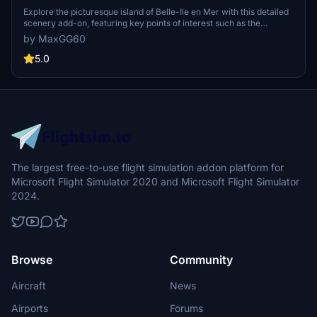
Explore the picturesque island of Belle-Ile en Mer with this detailed
scenery add-on, featuring key points of interest such as the
aerodrome, lighthouses, and the Palace with its citadel. Enjoy an
by MaxGG60
enhanced coastline with removed unsightly trees, and anticipate
more POIs to be added in the future. This add-on is compatible with
5.0
FranceVFR and Orbx seafront vessel library for a seamless flying
experience.
The largest free-to-use flight simulation addon platform for
Microsoft Flight Simulator 2020 and Microsoft Flight Simulator
2024.
Browse
Community
Aircraft
News
Airports
Forums