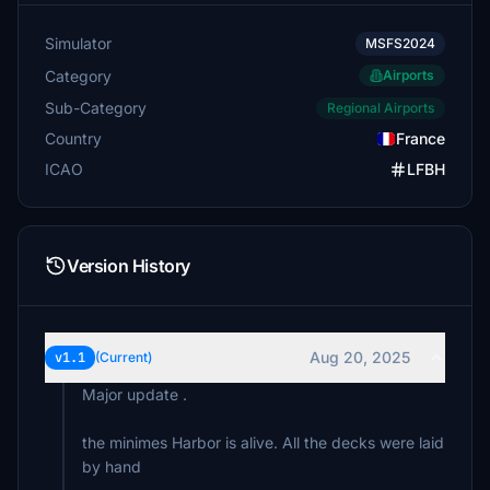
Simulator
MSFS2024
Category
Airports
Sub-Category
Regional Airports
Country
France
ICAO
LFBH
Version History
Aug 20, 2025
v1.1
(Current)
Major update .
the minimes Harbor is alive. All the decks were laid
by hand