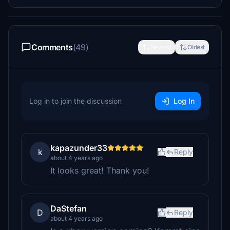
Comments
(49)
Newest
Oldest
Log in to join the discussion
Log In
kapazunder33
k
Reply
about 4 years ago
It looks great! Thank you!
DaStefan
D
Reply
about 4 years ago