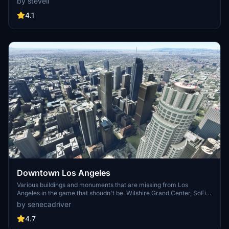
by steveli
detailed addon. Enhance your experience by adding free mods for
carriers, battleships, and military airplanes in Pearl Harbor and
4.1
surrounding bases. Support the creator for future updates if you
enjoy this mod.
Downtown Los Angeles
Various buildings and monuments that are missing from Los
Angeles in the game that shoudn't be. Wilshire Grand Center, SoFi
Stadium, 801 S Grand, 825 S Hill, 888 S Hope, 1000 Grand, Apex the
by senecadriver
One, Atelier, Aven Apartments, Metropolis Towers, Level Los
Angeles
4.7