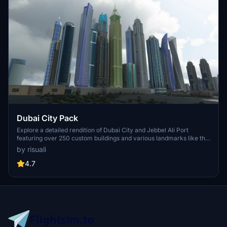
Dubai City Pack
Explore a detailed rendition of Dubai City and Jebbel Ali Port
featuring over 250 custom buildings and various landmarks like the
iconic hotels and tourist attractions. While focusing on enhancing
by risuali
the daytime visuals, this pack offers improved textures for select
buildings, promising a refreshing experience for simmers.
4.7
Additionally, adjustments have been made to SkyDive Dubai Airport
to address previous elevation issues, ensuring a more immersive
flight into this dynamic cityscape.