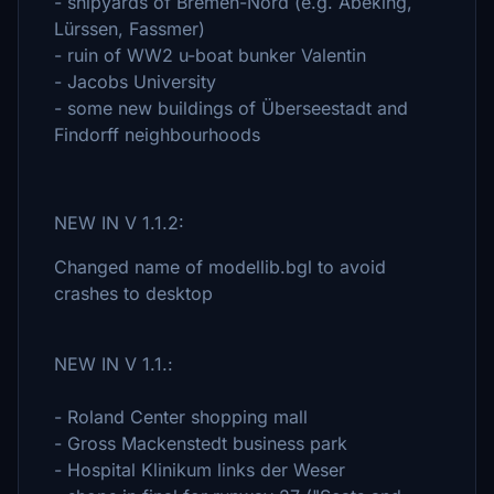
- shipyards of Bremen-Nord (e.g. Abeking,
Lürssen, Fassmer)
- ruin of WW2 u-boat bunker Valentin
- Jacobs University
- some new buildings of Überseestadt and
Findorff neighbourhoods
NEW IN V 1.1.2:
Changed name of modellib.bgl to avoid
crashes to desktop
NEW IN V 1.1.:
- Roland Center shopping mall
- Gross Mackenstedt business park
- Hospital Klinikum links der Weser