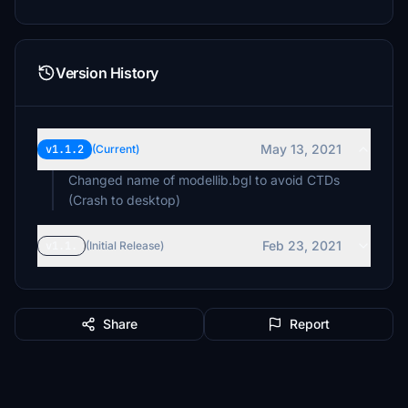
Version History
May 13, 2021
v1.1.2
(Current)
Changed name of modellib.bgl to avoid CTDs
(Crash to desktop)
Feb 23, 2021
v1.1.
(Initial Release)
Share
Report