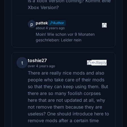
Is a xbox version coming? Kommt eine
Xbox Version?
pattek
Author
p
about 4 years ago
Moin! Wie schon vor 9 Monaten
geschrieben: Leider nein
toshie27
t
Reply
over 4 years ago
There are really nice mods and also
people who take care of their mods
so that they can keep using them. But
there are so many foolish corpses
here that are not updated at all, why
not remove them because they are
useless? One should introduce here to
remove mods after a certain time