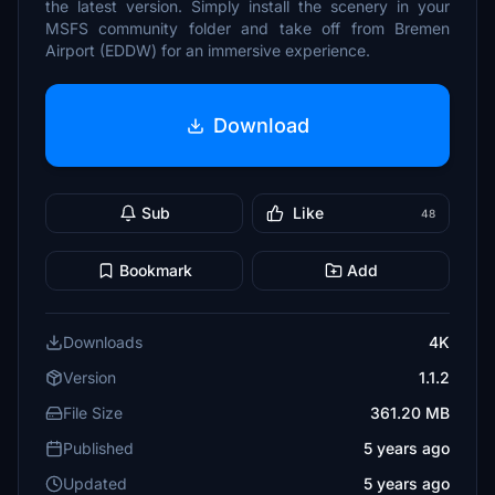
the latest version. Simply install the scenery in your
MSFS community folder and take off from Bremen
Airport (EDDW) for an immersive experience.
Download
Sub
Like
48
Bookmark
Add
Downloads
4K
Version
1.1.2
File Size
361.20 MB
Published
5 years ago
Updated
5 years ago