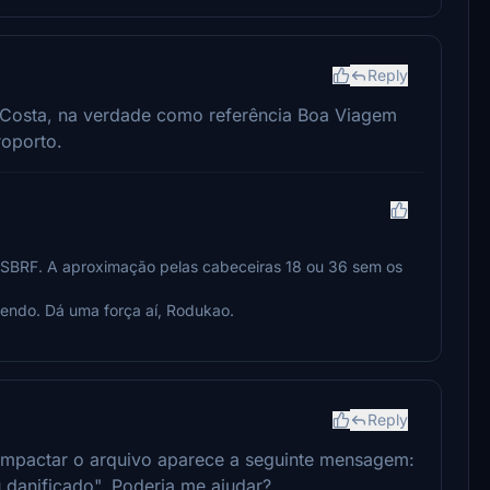
Reply
eCosta, na verdade como referência Boa Viagem
roporto.
 em SBRF. A aproximação pelas cabeceiras 18 ou 36 sem os
vendo. Dá uma força aí, Rodukao.
Reply
ompactar o arquivo aparece a seguinte mensagem:
 danificado". Poderia me ajudar?