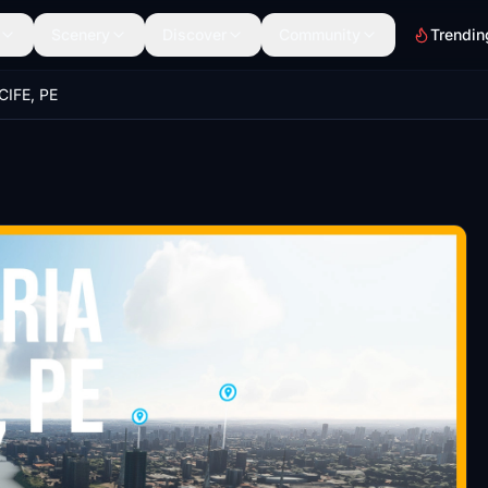
Scenery
Discover
Community
Trendin
CIFE, PE