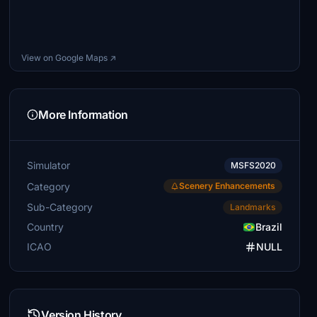
View on Google Maps ↗
More Information
Simulator
MSFS2020
Category
Scenery Enhancements
Sub-Category
Landmarks
Country
Brazil
ICAO
NULL
Version History