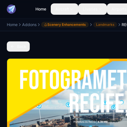
Home
Aircraft
Liveries
Airports
Home
Addons
RE
Scenery Enhancements
Landmarks
Back