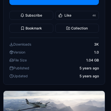
Subscribe
Like
46
Bookmark
Collection
Downloads
3K
Version
1.0
File Size
1.04 GB
Published
5 years ago
Updated
5 years ago