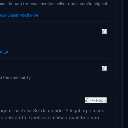
as dá para ter uma imersão melhor que a versão original
-boa-viajem-recife-pe
A-_A
t in the community
1
Reply
iagem, na Zona Sul da cidade. É legal pq é muito
o do aeroporto. Quebra a imersão quando o vôo