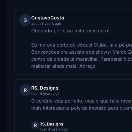
GustavoCosta
G
about 3 years ago
Obrigado por esse feito, meu caro!
Eu morava perto do Jóquei Clube, ia a pé pra
Convenções pra assistir aos shows; Marco Zer
centro da cidade tá maravilha. Parabéns! N
melhorar ainda mais! Abraço!
RS_Designs
R
over 4 years ago
O cenário esta perfeito, mas o que falta me
mais interessante pois da imersão para que
RS_Designs
R
over 4 years ago