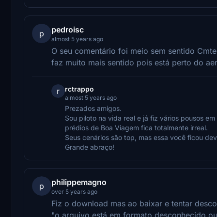
pedroisc
p
almost 5 years ago
O seu comentário foi meio sem sentido Cmt
faz muito mais sentido pois está perto do ae
rctrappo
r
almost 5 years ago
Prezados amigos.
Sou piloto na vida real e já fiz vários pousos
prédios de Boa Viagem fica totalmente irreal.
Seus cenários são top, mas essa você ficou de
Grande abraço!
philippemagno
p
over 5 years ago
Fiz o download mas ao baixar e tentar desc
"o arquivo está em formato desconhecido ou