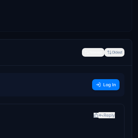
Newest
Oldest
Log In
Reply