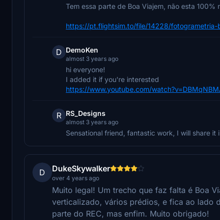
Tem essa parte de Boa Viajem, não esta 100% m
https://pt.flightsim.to/file/14228/fotogrametria
DemoKen
D
almost 3 years ago
hi everyone!
I added it if you're interested
https://www.youtube.com/watch?v=DBMqNBM
RS_Designs
R
almost 3 years ago
Sensational friend, fantastic work, I will share i
DukeSkywalker
D
over 4 years ago
Muito legal! Um trecho que faz falta é Boa V
verticalizado, vários prédios, e fica ao lad
parte do REC, mas enfim. Muito obrigado!