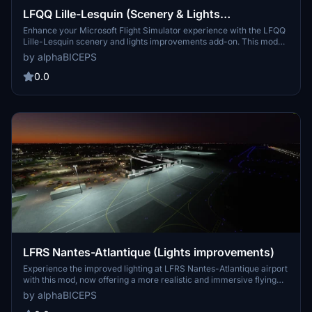
LFQQ Lille-Lesquin (Scenery & Lights
Improvements)
Enhance your Microsoft Flight Simulator experience with the LFQQ
Lille-Lesquin scenery and lights improvements add-on. This mod
adds lights to the airport, enhancing gameplay during night cycles.
by alphaBICEPS
Make sure to check the dependencies before downloading and
installing this mod for optimal performance. Thank you to Mikea.at
0.0
for their contribution to this add-on.
LFRS Nantes-Atlantique (Lights improvements)
Experience the improved lighting at LFRS Nantes-Atlantique airport
with this mod, now offering a more realistic and immersive flying
experience. Explore this bustling French international airport, the
by alphaBICEPS
second largest in the west of France, and appreciate the attention