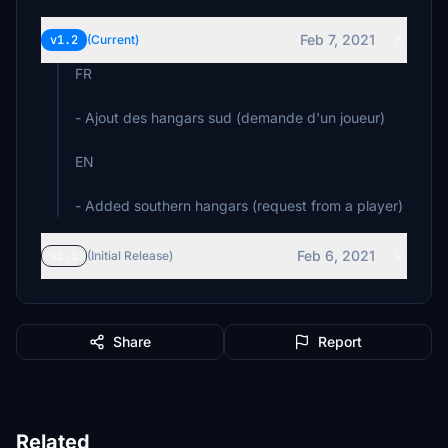
Feb 7, 2021
v1.2
(Current)
FR
- Ajout des hangars sud (demande d'un joueur)
EN
- Added southern hangars (request from a player)
Feb 6, 2021
v1.1
(Initial Release)
Share
Report
Related