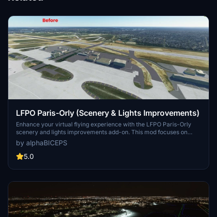
LFPO Paris-Orly (Scenery & Lights Improvements)
Enhance your virtual flying experience with the LFPO Paris-Orly
scenery and lights improvements add-on. This mod focuses on
enhancing the night lighting, adding the missing control tower (not
by alphaBICEPS
true to life), and replacing certain buildings with more realistic ones.
Discover these enhancements for a more immersive experience at
5.0
the second busiest airport in France.