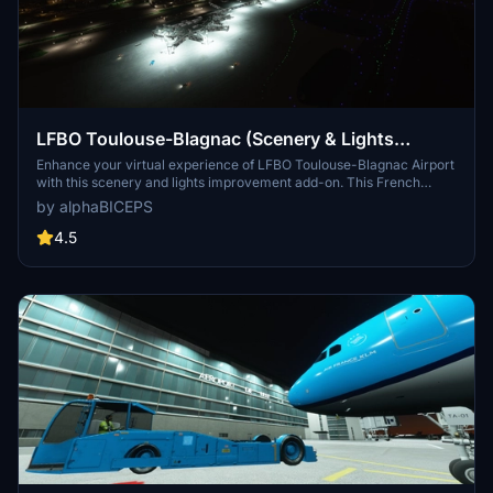
LFBO Toulouse-Blagnac (Scenery & Lights
Improvements)
Enhance your virtual experience of LFBO Toulouse-Blagnac Airport
with this scenery and lights improvement add-on. This French
airport, located in the outskirts of Toulouse, is the sixth busiest in
by alphaBICEPS
France. Experience upgraded night lighting and added hangars at
the Airbus site and airport club for a more realistic simulation.
4.5