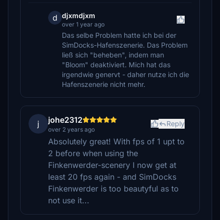
djxmdjxm
d
over 1 year ago
Das selbe Problem hatte ich bei der
SimDocks-Hafenszenerie. Das Problem
ließ sich "beheben", indem man
"Bloom" deaktiviert. Mich hat das
irgendwie genervt - daher nutze ich die
Hafenszenerie nicht mehr.
johe2312
j
Reply
over 2 years ago
Absolutely great! With fps of 1 upt to
2 before when using the
Finkenwerder-scenery I now get at
least 20 fps again - and SimDocks
Finkenwerder is too beautyful as to
not use it...