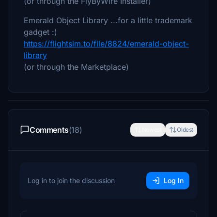
(or through the FlyByWire Installer)
Emerald Object Library ...for a little trademark
gadget :)
https://flightsim.to/file/8824/emerald-object-
library
(or through the Marketplace)
Comments
(18)
Newest
Oldest
Log in to join the discussion
Log In