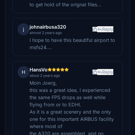
to get hold of the orignal files...
johnairbusa320
j
Reply
almost 2 years ago
I hope to have this beautiful airport to
msfs24....
HansVo
H
Reply
about 2 years ago
Moin Joerg,
this was a great idea, I experienced
the same FPS drops as well while
flying from or to EDHI.
As it is a great scenery and the only
one for this important AIRBUS facility
where most of
the A320 are assembled, and no