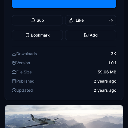
Sub
Like
40
Bookmark
Add
Downloads
3K
Version
1.0.1
File Size
59.66 MB
Published
2 years ago
Updated
2 years ago