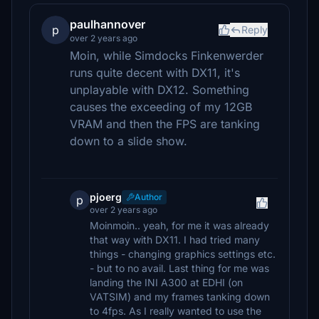
paulhannover
p
Reply
over 2 years ago
Moin, while Simdocks Finkenwerder
runs quite decent with DX11, it's
unplayable with DX12. Something
causes the exceeding of my 12GB
VRAM and then the FPS are tanking
down to a slide show.
pjoerg
Author
p
over 2 years ago
Moinmoin.. yeah, for me it was already
that way with DX11. I had tried many
things - changing graphics settings etc.
- but to no avail. Last thing for me was
landing the INI A300 at EDHI (on
VATSIM) and my frames tanking down
to 4fps. As I really wanted to use the