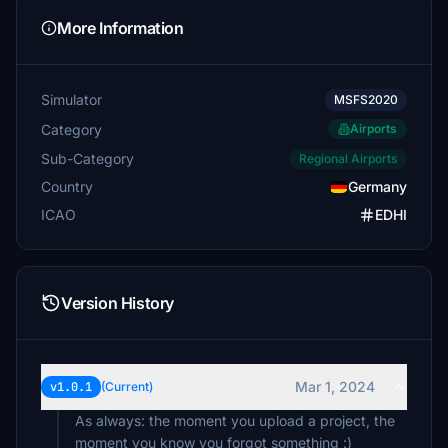
More Information
Simulator
MSFS2020
Category
Airports
Sub-Category
Regional Airports
Country
Germany
ICAO
EDHI
Version History
Mar 1, 2024
v1.0.1
(Current)
As always: the moment you upload a project, the
moment you know you forgot something :)