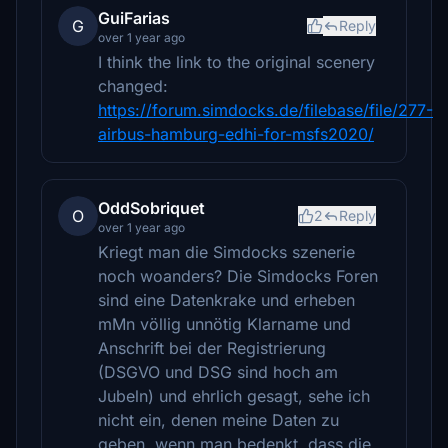
GuiFarias
G
Reply
over 1 year ago
I think the link to the original scenery
changed:
https://forum.simdocks.de/filebase/file/277-
airbus-hamburg-edhi-for-msfs2020/
OddSobriquet
O
2
Reply
over 1 year ago
Kriegt man die Simdocks szenerie
noch woanders? Die Simdocks Foren
sind eine Datenkrake und erheben
mMn völlig unnötig Klarname und
Anschrift bei der Registrierung
(DSGVO und DSG sind hoch am
Jubeln) und ehrlich gesagt, sehe ich
nicht ein, denen meine Daten zu
geben, wenn man bedenkt, dass die