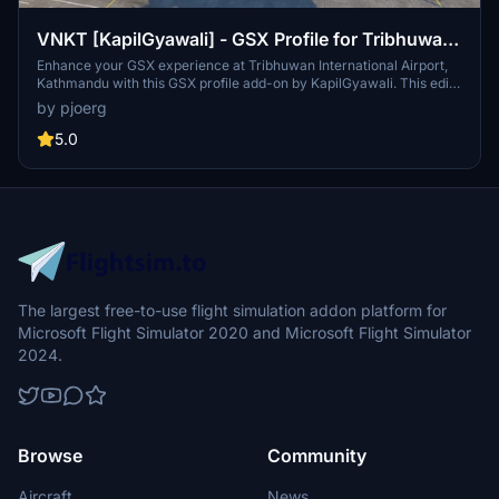
VNKT [KapilGyawali] - GSX Profile for Tribhuwan
International Airport, Kathmandu, Nepal
Enhance your GSX experience at Tribhuwan International Airport,
Kathmandu with this GSX profile add-on by KapilGyawali. This edit
focuses on customizing main parking stands for smoother
by pjoerg
functionality, addressing issues with colliding static objects and
passenger boarding. Please note that not all stands have been
5.0
thoroughly tested, but improvements have been made to enhance
your ground handling experience. Explore this add-on designed
specifically for the "Tribhuwan International Airport (VNKT) -
Kathmandu, Nepal" scenery by Kapil Gyawali.
The largest free-to-use flight simulation addon platform for
Microsoft Flight Simulator 2020 and Microsoft Flight Simulator
2024.
Browse
Community
Aircraft
News