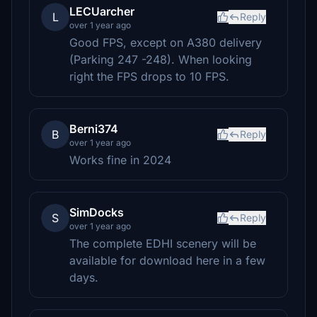
LECUarcher
L
Reply
over 1 year ago
Good FPS, except on A380 delivery
(Parking 247 -248). When looking
right the FPS drops to 10 FPS.
Berni374
B
Reply
over 1 year ago
Works fine in 2024
SimDocks
S
Reply
over 1 year ago
The complete EDHI scenery will be
available for download here in a few
days.