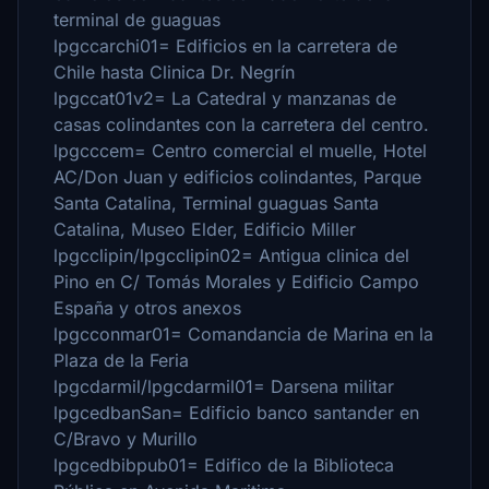
terminal de guaguas
lpgccarchi01= Edificios en la carretera de
Chile hasta Clinica Dr. Negrín
lpgccat01v2= La Catedral y manzanas de
casas colindantes con la carretera del centro.
lpgcccem= Centro comercial el muelle, Hotel
AC/Don Juan y edificios colindantes, Parque
Santa Catalina, Terminal guaguas Santa
Catalina, Museo Elder, Edificio Miller
lpgcclipin/lpgcclipin02= Antigua clinica del
Pino en C/ Tomás Morales y Edificio Campo
España y otros anexos
lpgcconmar01= Comandancia de Marina en la
Plaza de la Feria
lpgcdarmil/lpgcdarmil01= Darsena militar
lpgcedbanSan= Edificio banco santander en
C/Bravo y Murillo
lpgcedbibpub01= Edifico de la Biblioteca