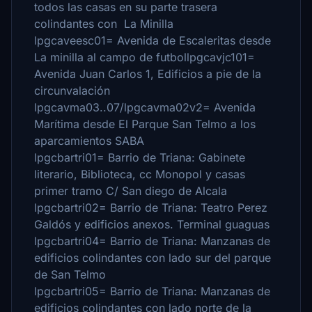
todos las casas en su parte trasera
colindantes con La Minilla
lpgcaveesc01= Avenida de Escaleritas desde
La minilla al campo de futbollpgcavjc101=
Avenida Juan Carlos 1, Edificios a pie de la
circunvalación
lpgcavma03..07/lpgcavma02v2= Avenida
Marítima desde El Parque San Telmo a los
aparcamientos SABA
lpgcbartri01= Barrio de Triana: Gabinete
literario, Biblioteca, cc Monopol y casas
primer tramo C/ San diego de Alcala
lpgcbartri02= Barrio de Triana: Teatro Perez
Galdós y edificios anexos. Terminal guaguas
lpgcbartri04= Barrio de Triana: Manzanas de
edificios colindantes con lado sur del parque
de San Telmo
lpgcbartri05= Barrio de Triana: Manzanas de
edificios colindantes con lado norte de la