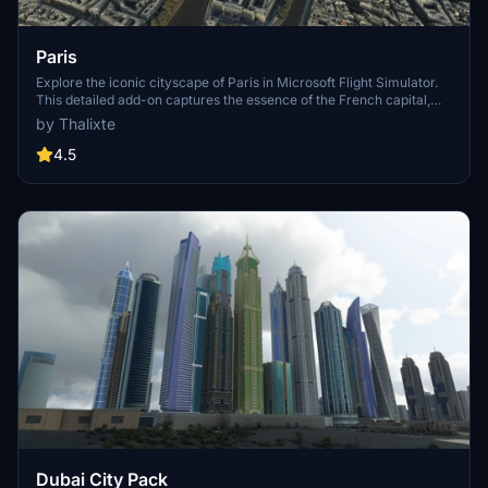
Paris
Explore the iconic cityscape of Paris in Microsoft Flight Simulator.
This detailed add-on captures the essence of the French capital,
featuring famous landmarks and architectural marvels. With
by Thalixte
accurate GPS coordinates, immerse yourself in the beauty of Paris,
known for its historical significance and vibrant culture. Download
4.5
now and experience the City of Light from a whole new
perspective.
Dubai City Pack