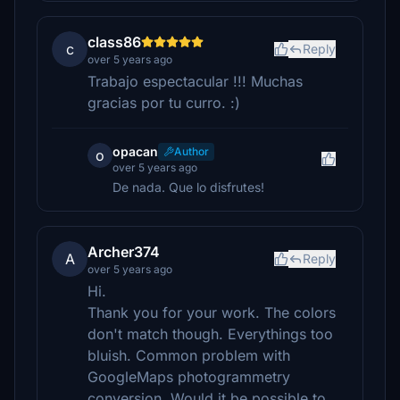
class86
c
Reply
over 5 years ago
Trabajo espectacular !!! Muchas
gracias por tu curro. :)
opacan
Author
o
over 5 years ago
De nada. Que lo disfrutes!
Archer374
A
Reply
over 5 years ago
Hi.
Thank you for your work. The colors
don't match though. Everythings too
bluish. Common problem with
GoogleMaps photogrammetry
conversion. Would it be possible to