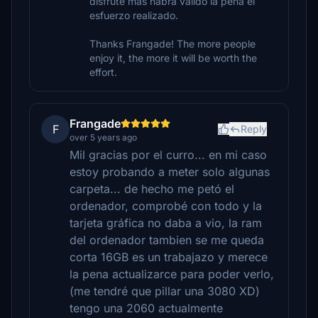
disfrute más habrá valido la pena el
esfuerzo realizado.
Thanks Frangade! The more people
enjoy it, the more it will be worth the
effort.
Frangade
F
Reply
over 5 years ago
Mil gracias por el curro... en mi caso
estoy probando a meter solo algunas
carpeta... de hecho me petó el
ordenador, comprobé con todo y la
tarjeta gráfica no daba a vio, la ram
del ordenador tambien se me queda
corta 16GB es un trabajazo y merece
la pena actualizarce para poder verlo,
(me tendré que pillar una 3080 XD)
tengo una 2060 actualmente