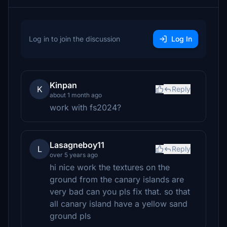
Log in to join the discussion
Log In
Kinpan
K
Reply
about 1 month ago
work with fs2024?
Lasagneboy11
L
Reply
over 5 years ago
hi nice work the textures on the
ground from the canary islands are
very bad can you pls fix that. so that
all canary island have a yellow sand
ground pls