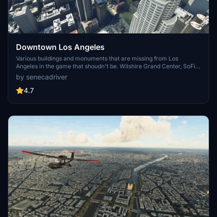
Downtown Los Angeles
Various buildings and monuments that are missing from Los
Angeles in the game that shoudn't be. Wilshire Grand Center, SoFi
Stadium, 801 S Grand, 825 S Hill, 888 S Hope, 1000 Grand, Apex the
by senecadriver
One, Atelier, Aven Apartments, Metropolis Towers, Level Los
Angeles
4.7