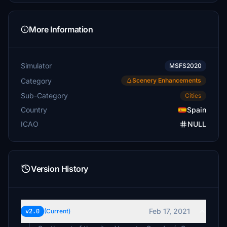
More Information
Simulator
MSFS2020
Category
Scenery Enhancements
Sub-Category
Cities
Country
Spain
ICAO
NULL
Version History
Feb 17, 2021
v2.0
(Current)