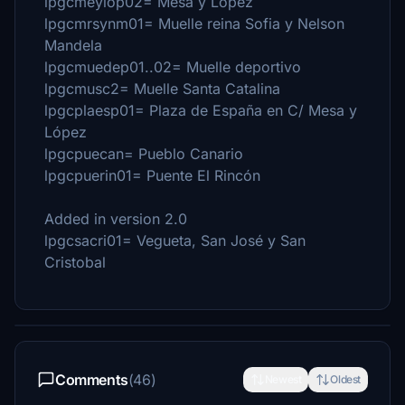
lpgcmeylop02= Mesa y López
lpgcmrsynm01= Muelle reina Sofia y Nelson
Mandela
lpgcmuedep01..02= Muelle deportivo
lpgcmusc2= Muelle Santa Catalina
lpgcplaesp01= Plaza de España en C/ Mesa y
López
lpgcpuecan= Pueblo Canario
lpgcpuerin01= Puente El Rincón
Added in version 2.0
lpgcsacri01= Vegueta, San José y San
Cristobal
Comments
(46)
Newest
Oldest