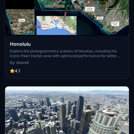
Honolulu
Explore the photogrammetry scenery of Honolulu, including the
iconic Pearl Harbor area with optimized performance for better
FPS. Discover Waikiki, Honolulu downtown, and more with this
by steveli
detailed addon. Enhance your experience by adding free mods for
carriers, battleships, and military airplanes in Pearl Harbor and
4.1
surrounding bases. Support the creator for future updates if you
enjoy this mod.