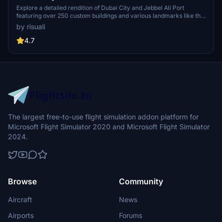
Explore a detailed rendition of Dubai City and Jebbel Ali Port
featuring over 250 custom buildings and various landmarks like the
iconic hotels and tourist attractions. While focusing on enhancing
by risuali
the daytime visuals, this pack offers improved textures for select
buildings, promising a refreshing experience for simmers.
4.7
Additionally, adjustments have been made to SkyDive Dubai Airport
to address previous elevation issues, ensuring a more immersive
flight into this dynamic cityscape.
The largest free-to-use flight simulation addon platform for
Microsoft Flight Simulator 2020 and Microsoft Flight Simulator
2024.
Browse
Community
Aircraft
News
Airports
Forums