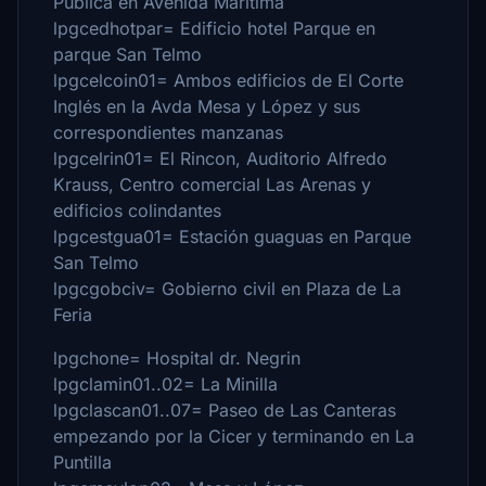
Pública en Avenida Maritima
lpgcedhotpar= Edificio hotel Parque en
parque San Telmo
lpgcelcoin01= Ambos edificios de El Corte
Inglés en la Avda Mesa y López y sus
correspondientes manzanas
lpgcelrin01= El Rincon, Auditorio Alfredo
Krauss, Centro comercial Las Arenas y
edificios colindantes
lpgcestgua01= Estación guaguas en Parque
San Telmo
lpgcgobciv= Gobierno civil en Plaza de La
Feria
lpgchone= Hospital dr. Negrin
lpgclamin01..02= La Minilla
lpgclascan01..07= Paseo de Las Canteras
empezando por la Cicer y terminando en La
Puntilla