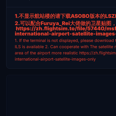
1.不显示航站楼的请下载ASOBO版本的LSZ
2.可以配合Furuya_Rei大佬做的卫星贴
https://zh.flightsim.to/file/57440/m
international-airport-satellite-images
1. If the terminal is not displayed, please downloa
ILS is available
2. Can cooperate with The satellit
area of the airport more realistic
https://zh.flights
international-airport-satellite-images-only