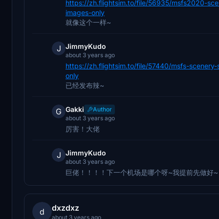
https://zh.flightsim.to/file/56935/msfs2020-scen
images-only
就像这个一样~
JimmyKudo
J
about 3 years ago
https://zh.flightsim.to/file/57440/msfs-scenery-
only
已经发布辣~
Gakki
Author
G
about 3 years ago
厉害！大佬
JimmyKudo
J
about 3 years ago
巨佬！！！！下一个机场是哪个呀~我提前先做好~
dxzdxz
d
about 3 years ago