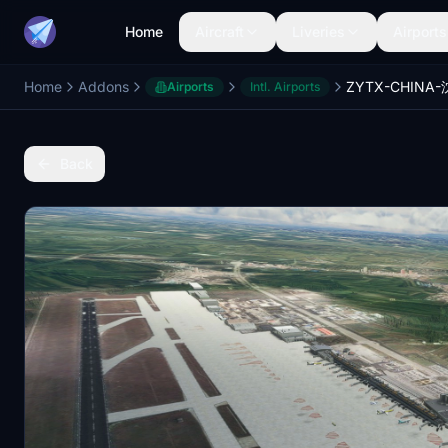
Home
Aircraft
Liveries
Airports
Home
Addons
Airports
Intl. Airports
Back