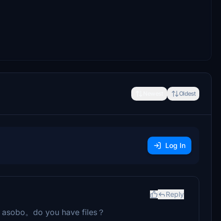
Newest
Oldest
Log In
Reply
f asobo。do you have files？