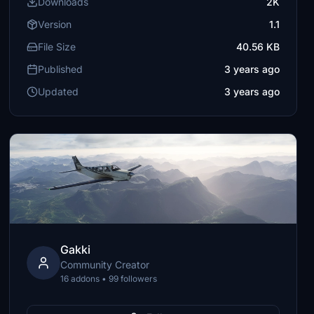
Downloads
2K
Version
1.1
File Size
40.56 KB
Published
3 years ago
Updated
3 years ago
Gakki
Community Creator
16 addons • 99 followers