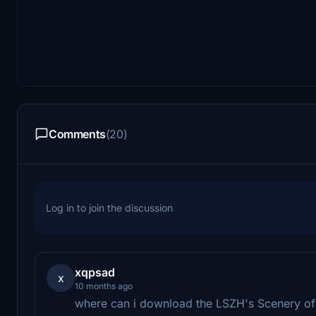
Comments
(20)
Log in to join the discussion
xqpsad
x
10 months ago
where can i download the LSZH's Scenery o