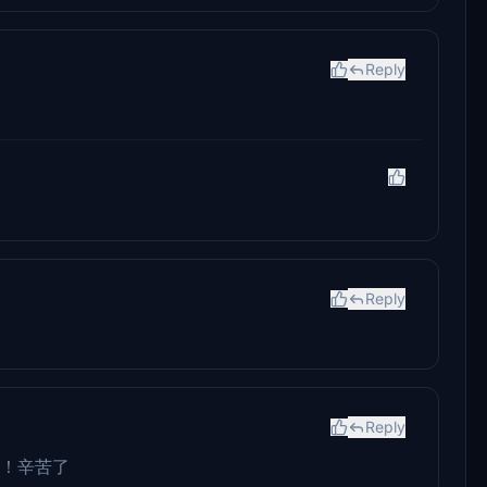
Reply
Reply
Reply
~！辛苦了