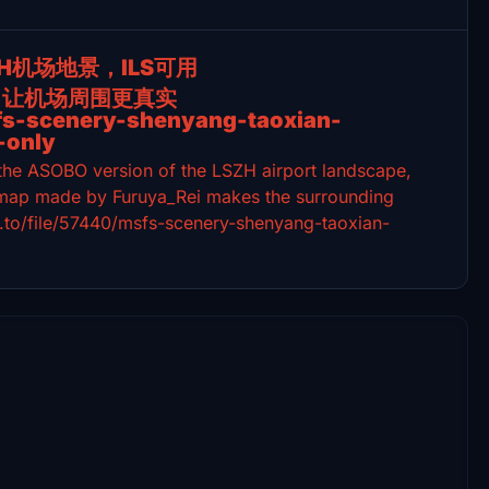
H机场地景，ILS可用
图，让机场周围更真实
sfs-scenery-shenyang-taoxian-
-only
d the ASOBO version of the LSZH airport landscape,
e map made by Furuya_Rei makes the surrounding
im.to/file/57440/msfs-scenery-shenyang-taoxian-