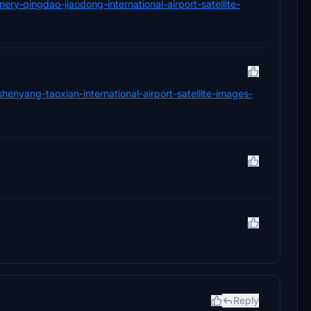
ery-qingdao-jiaodong-international-airport-satellite-
shenyang-taoxian-international-airport-satellite-images-
Reply