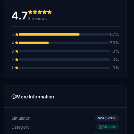
4.7
3 reviews
5
67%
4
33%
3
0%
2
0%
1
0%
More Information
Simulator
MSFS2020
Category
Airports