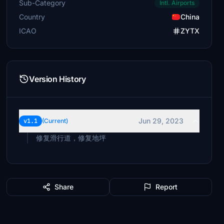
Sub-Category
Intl. Airports
Country
China
ICAO
ZYTX
Version History
Jun 29, 2023
v1.1
(Current)
修复滑行道，修复地坪
Share
Report