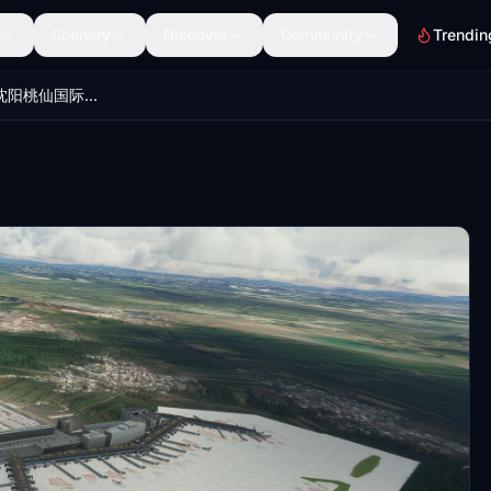
Scenery
Discover
Community
Trendin
ZYTX-CHINA-沈阳桃仙国际机场-shenyangtaoxianAirport