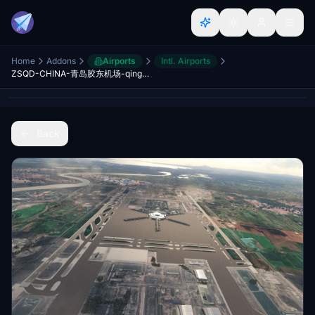
Home
Addons
Airports
Intl. Airports
ZSQD-CHINA-青岛胶东机场-qingdaojiaodongAirport
Back