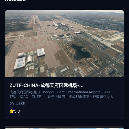
ZUTF-CHINA-成都天府国际机场-
chengdutianfuAirport
成都天府国际机场（Chengdu Tianfu International Airport，IATA：
TFU，ICAO：ZUTF），位于中国四川省成都市简阳市芦葭镇空港大道
（属成都东部新区建设范围），北距成都市中心50千米、西北距成都双
by Gakki
流国际机场50千米、东北距简阳市中心约14.5千米，为4F级国际机场、
国际航空枢纽、成都国际航空枢纽的主枢纽 [1-2]。 2015年9月28日，中
5.0
国民用航空局批准同意成都新机场命名为“成都天府国际机场”；2016年5
月7日，成都天府国际机场正式开工 [2] ；2020年12月6日，成都天府国
际机场校飞成功 [3] ；2021年3月25日，成都天府国际机场试飞完成 [28]
；2021年6月27日，成都天府国际机场正式通航 [46] 。