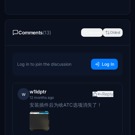
Comments
(13)
Newest
Oldest
Log in to join the discussion
Log In
w1ldptr
w
Reply
12 months ago
安装插件后为啥ATC选项消失了！