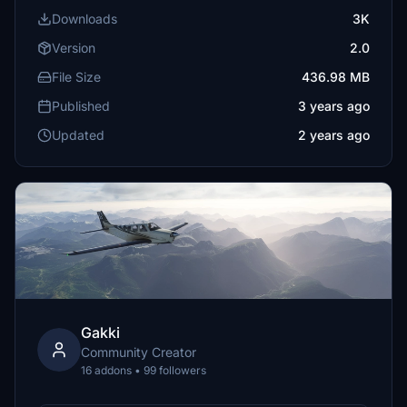
Downloads
3K
Version
2.0
File Size
436.98 MB
Published
3 years ago
Updated
2 years ago
Gakki
Community Creator
16 addons • 99 followers