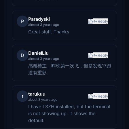
Paradyski
P
Reply
almost 3 years ago
Great stuff. Thanks
DanielLiu
D
Reply
almost 3 years ago
感谢楼主，昨晚第一次飞，但是发现17跑
道有重影.
tarukuu
t
Reply
about 3 years ago
I have LSZH installed, but the terminal
is not showing up. It shows the
default.