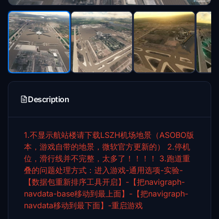
Description
1.不显示航站楼请下载LSZH机场地景（ASOBO版
本，游戏自带的地景，微软官方更新的）
2.停机
位，滑行线并不完整，太多了！！！！
3.跑道重
叠的问题处理方式：进入游戏-通用选项-实验-
【数据包重新排序工具开启】-【把navigraph-
navdata-base移动到最上面】-【把navigraph-
navdata移动到最下面】-重启游戏