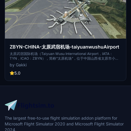
ZBYN-CHINA-太原武宿机场-taiyuanwushuAirport
太原武宿国际机场（Taiyuan Wusu International Airport，IATA：
TYN，ICAO：ZBYN），简称“太原机场”，位于中国山西省太原市小店
区（主体）与晋中市榆次区交界处，距太原南中环9公里，距太原南站仅
by Gakki
4.6公里，为4E级民用机场，是区域枢纽机场 [1] 、华北机场群成员 [2]
。 截至2017年11月，太原武宿国际机场有航站楼2座（1号航站楼面积
5.0
2.58万平方米，2号航站楼面积5.5万平方米），跑道1条，机位43个；开
通客运航线130条，通航城市72个（其中国内航线120条，通航城市61
个；地区航线3条，地区城市3个；国际航线8条，国际城市8个），货运
航线1条。 [3]
The largest free-to-use flight simulation addon platform for
Microsoft Flight Simulator 2020 and Microsoft Flight Simulator
2024.