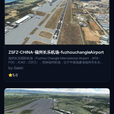
ZSFZ-CHINA-福州长乐机场-fuzhouchangleAirport
福州长乐国际机场（Fuzhou Changle International Airport，IATA：
FOC，ICAO：ZSFZ），简称福州机场，位于中国福建省福州市长乐
区，距离福州市区约39千米，为4E级民用国际机场、区域枢纽机场 [1]
by Gakki
、“海上丝绸之路”门户枢纽机场 [2] 、华东机场群成员 [3] 。 1997年6
月23日，福州长乐国际机场正式通航。截至2018年12月，福州长乐国际
5.0
机场有航站楼一座，共计21.6万平方米；通航点达89个，开通航线117
条；跑道长3600米，有机位76个。 2022年，福州长乐国际机场完成旅
客吞吐量5739444人次，同比减少36.5%；货邮吞吐量91837.449吨，
同比减少39.9%；航班起降58216架次，同比减少28.6%；分别排在中国
第32位、第27位、第41位。 [65-66]