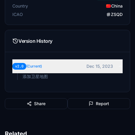
Country
China
ICAO
ZSQD
Version History
Dec 15, 2023
v2.0
(Current)
添加卫星地图
Share
Report
Related