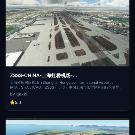
ZSSS-CHINA-上海虹桥机场-
shanghaihongqiaoAirport
上海虹桥国际机场（Shanghai Hongqiao International Airport，
IATA：SHA，ICAO：ZSSS），位于中国上海市长宁区和闵行区交界
处，距市中心13千米，为4E级民用国际机场，是中国三大门户复合枢纽
by gakki
之一、 [1] 国际定期航班机场、对外开放的一类航空口岸和国际航班备降
机场。 [2] 上海虹桥国际机场始建于1921年，于1950年重建；1971年由
5.0
军民合用改为民航专用；2010年启用2号航站楼及第二跑道；2014年底
启动1号航站楼改造及东交通中心工程。 [3-4] 据2017年9月综合信息显
示，上海虹桥国际机场建筑面积51万平方米；航站楼面积44.46万平方
米， [5] 拥有跑道两条，分别长3400米、3300米； [6] 停机坪约48.6万
平米，共有89个机位。 [2] [6]