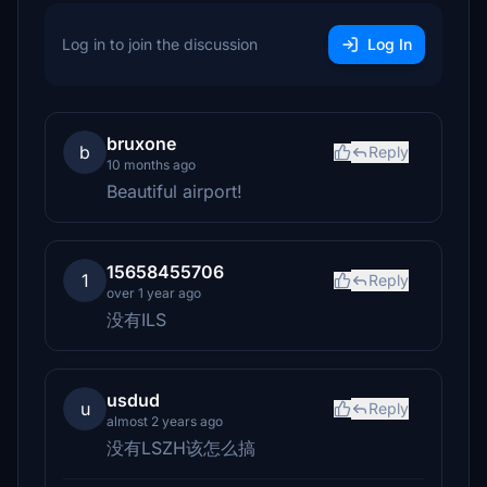
Log in to join the discussion
Log In
bruxone
b
Reply
10 months ago
Beautiful airport!
15658455706
1
Reply
over 1 year ago
没有ILS
usdud
u
Reply
almost 2 years ago
没有LSZH该怎么搞