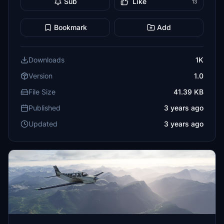
Sub
Like
13
Bookmark
Add
Downloads
1K
Version
1.0
File Size
41.39 KB
Published
3 years ago
Updated
3 years ago