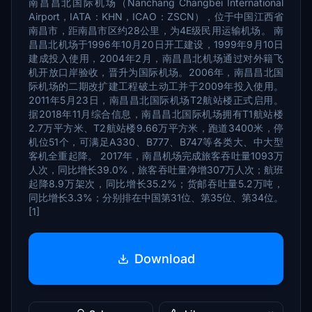
南昌昌北国际机场（Nanchang Changbei International
Airport，IATA：KHN，ICAO：ZSCN），位于中国江西省
南昌市，距南昌市区约28公里，为4E级民用运输机场。 南
昌昌北机场于1996年10月20日开工建设，1999年9月10日
建成投入使用，2004年2月，南昌昌北机场通过对外籍飞
机开放口岸验收，晋升为国际机场。2006年，南昌昌北国
际机场的二期改扩建工程破土动工并于2009年投入使用。
2011年5月23日，南昌昌北国际机场T2航站楼正式启用。
据2018年11月综合信息，南昌昌北国际机场拥有T1航站楼
2.7万平方米、T2航站楼9.66万平方米，跑道3400米，停
机位51个，可满足A330、B777、B747等各类大、中大型
客机全重起降。 2017年，南昌机场完成旅客吞吐量1093万
人次，同比增长39.0%，旅客吞吐量净增307万人次；航班
起降8.9万架次，同比增长35.2%；货邮吞吐量5.2万吨，
同比增长3.3%；分别排在中国第31位、第35位、第34位。
[1]
Download