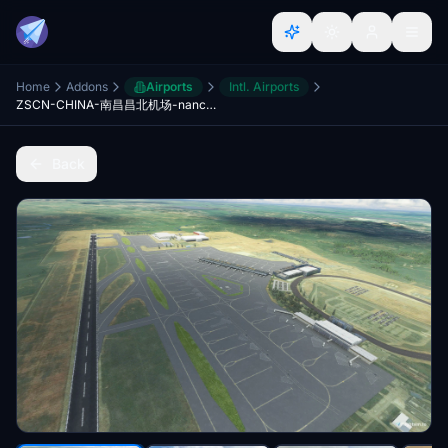
Home
Addons
Airports
Intl. Airports
ZSCN-CHINA-南昌昌北机场-nanchangchangbeiAirport
Back