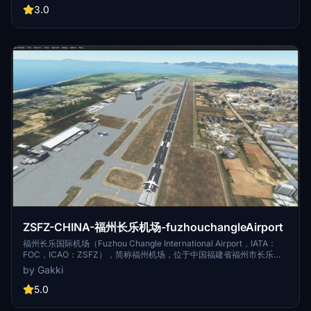
为4F级国际机场、区域性枢纽机场、面向日韩的门户机场 [1-3] [49] 。
3.0
2015年6月26日，青岛新机场项目奠基开工；2018年11月21日，青岛新
机场命名为“青岛胶东国际机场” [4] ；2021年1月27日，青岛胶东国际机
场试飞成功 [22] ；2021年8月12日，青岛胶东国际机场正式通航 [38] 。
截至2021年8月，青岛胶东国际机场航站楼面积54万平方米，设97座登
机廊桥；民航站坪共设173个机位，其中5个为F类机位；共有2条远距跑
道，均为3600米长，宽度分别为45米和60米；可满足2025年旅客吞吐
量3500万人次、货邮吞吐量50万吨、飞机起降29.8万架次的使用需求
[5] [45] 。 2021年9月，青岛胶东国际机场共完成旅客吞吐量113.7401万
人次，排名华东地区第4位；货运吞吐量2.0404万吨，排名华东地区第5
位；飞机起降1.2094万架次，排名华东地区第4位 [54] 。
ZSFZ-CHINA-福州长乐机场-fuzhouchangleAirport
福州长乐国际机场（Fuzhou Changle International Airport，IATA：
FOC，ICAO：ZSFZ），简称福州机场，位于中国福建省福州市长乐
区，距离福州市区约39千米，为4E级民用国际机场、区域枢纽机场 [1]
by Gakki
、“海上丝绸之路”门户枢纽机场 [2] 、华东机场群成员 [3] 。 1997年6
月23日，福州长乐国际机场正式通航。截至2018年12月，福州长乐国际
5.0
机场有航站楼一座，共计21.6万平方米；通航点达89个，开通航线117
条；跑道长3600米，有机位76个。 2022年，福州长乐国际机场完成旅