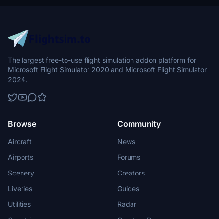
客吞吐量5739444人次，同比减少36.5%；货邮吞吐量91837.449吨，
同比减少39.9%；航班起降58216架次，同比减少28.6%；分别排在中国
第32位、第27位、第41位。 [65-66]
The largest free-to-use flight simulation addon platform for
Microsoft Flight Simulator 2020 and Microsoft Flight Simulator
2024.
Browse
Community
Aircraft
News
Airports
Forums
Scenery
Creators
Liveries
Guides
Utilities
Radar