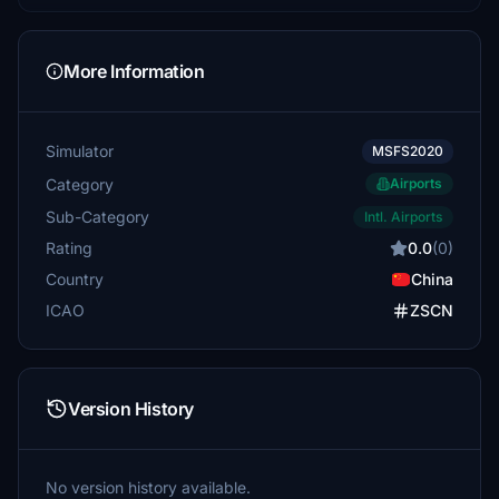
More Information
Simulator
MSFS2020
Category
Airports
Sub-Category
Intl. Airports
Rating
0.0
(0)
Country
China
ICAO
ZSCN
Version History
No version history available.