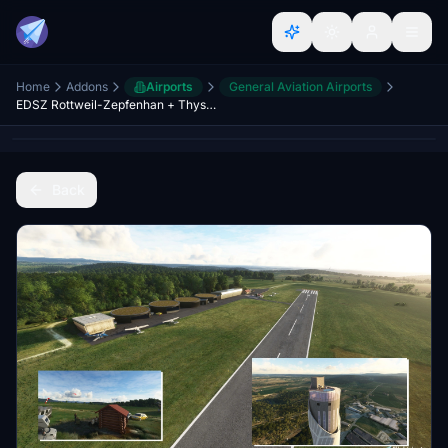
Home
Addons
Airports
General Aviation Airports
EDSZ Rottweil-Zepfenhan + ThyssenKrupp Testturm
Back