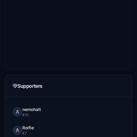
Supporters
nemohalt
€10
Rolfie
€7