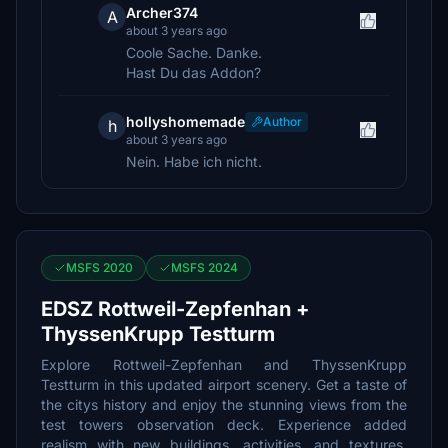
Archer374
A
about 3 years ago
Coole Sache. Danke.
Hast Du das Addon?
hollyshomemade
Author
h
about 3 years ago
Nein. Habe ich nicht.
MSFS 2020
MSFS 2024
EDSZ Rottweil-Zepfenhan +
ThyssenKrupp Testturm
Explore Rottweil-Zepfenhan and ThyssenKrupp
Testturm in this updated airport scenery. Get a taste of
the citys history and enjoy the stunning views from the
test towers observation deck. Experience added
realism with new buildings, activities, and textures.