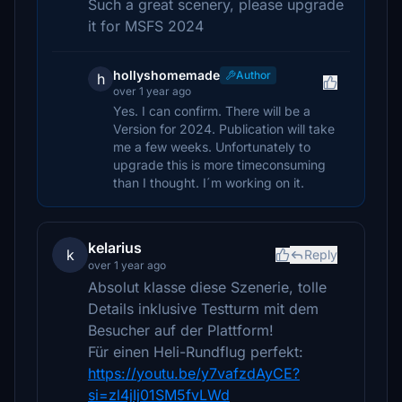
Such a great scenery, please upgrade
it for MSFS 2024
hollyshomemade
Author
h
over 1 year ago
Yes. I can confirm. There will be a
Version for 2024. Publication will take
me a few weeks. Unfortunately to
upgrade this is more timeconsuming
than I thought. I´m working on it.
kelarius
k
Reply
over 1 year ago
Absolut klasse diese Szenerie, tolle
Details inklusive Testturm mit dem
Besucher auf der Plattform!
Für einen Heli-Rundflug perfekt:
https://youtu.be/y7vafzdAyCE?
si=zl4jIj01SM5fvLWd