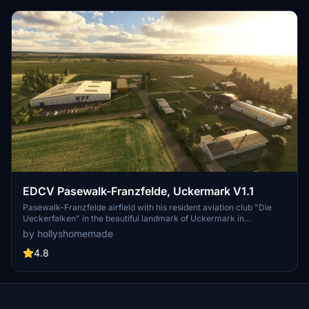
EDCV Pasewalk-Franzfelde, Uckermark V1.1
Pasewalk-Franzfelde airfield with his resident aviation club "Die
Ueckerfalken" in the beautiful landmark of Uckermark in
Mecklenburg-Vorpommern near Berlin. This special landing site is
by hollyshomemade
controlled by the local aviation glider club in the north of the field.
Besides the former "REMOS" factory of the famous light-aircraft
4.8
Remos GX. These days a aircraft component supplier