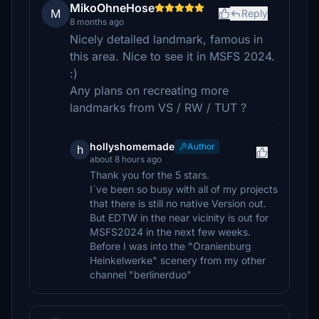
MikoOhneHose
M
Reply
8 months ago
Nicely detailed landmark, famous in
this area. Nice to see it in MSFS 2024.
:)
Any plans on recreating more
landmarks from VS / RW / TUT ?
hollyshomemade
Author
h
about 8 hours ago
Thank you for the 5 stars.
I´ve been so busy with all of my projects
that there is still no native Version out.
But EDTW in the near vicinity is out for
MSFS2024 in the next few weeks.
Before I was into the "Oranienburg
Heinkelwerke" scenery from my other
channel "berlinerduo"