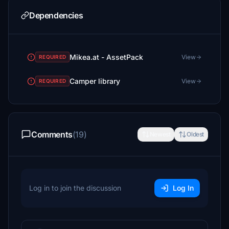
Dependencies
Mikea.at - AssetPack
View
REQUIRED
Camper library
View
REQUIRED
Comments
(19)
Newest
Oldest
Log in to join the discussion
Log In