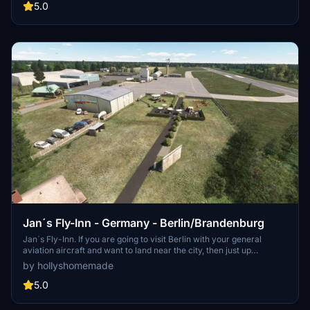
pilots. Enjoy and give a like!
5.0
Jan´s Fly-Inn - Germany - Berlin/Brandenburg
Jan´s Fly-Inn. If you are going to visit Berlin with your general
aviation aircraft and want to land near the city, then just up
northwest of Tegel you will find a decent airfield with a restaurant
by hollyshomemade
and beergarden. Please refer to attached VFR-Chart.Enjoy.
5.0