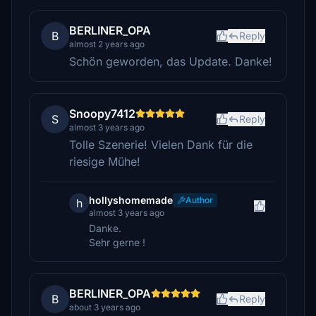
BERLINER_OPA
B
Reply
almost 2 years ago
Schön geworden, das Update. Danke!
Snoopy7412
S
Reply
almost 3 years ago
Tolle Szenerie! Vielen Dank für die
riesige Mühe!
hollyshomemade
Author
h
almost 3 years ago
Danke.
Sehr gerne !
BERLINER_OPA
B
Reply
about 3 years ago