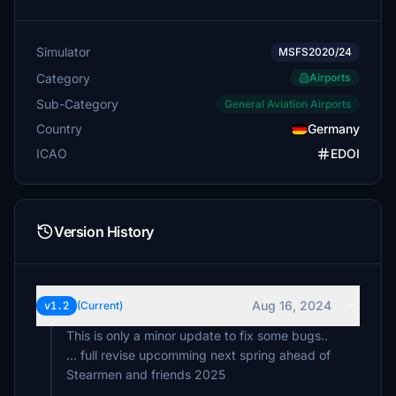
Simulator
MSFS2020/24
Category
Airports
Sub-Category
General Aviation Airports
Country
Germany
ICAO
EDOI
Version History
Aug 16, 2024
v1.2
(Current)
This is only a minor update to fix some bugs..
... full revise upcomming next spring ahead of
Stearmen and friends 2025