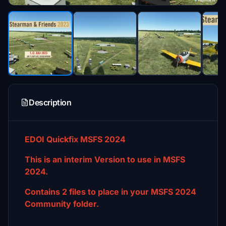
Description
EDOI Quickfix MSFS 2024
This is an interim Version to use in MSFS
2024.
Contains 2 files to place in your MSFS 2024
Community folder.