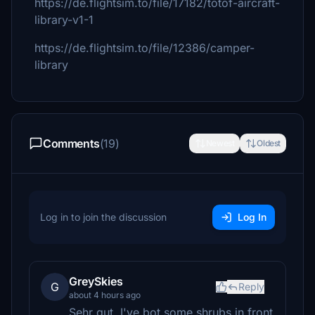
https://de.flightsim.to/file/17182/totof-aircraft-
library-v1-1
https://de.flightsim.to/file/12386/camper-
library
Comments
(19)
Newest
Oldest
Log in to join the discussion
Log In
GreySkies
G
Reply
about 4 hours ago
Sehr gut. I've bot some shrubs in front