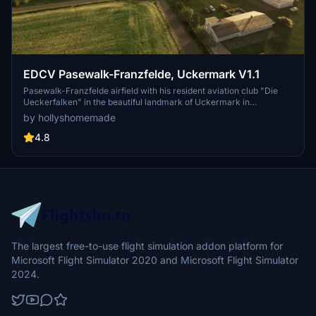
EDCV Pasewalk-Franzfelde, Uckermark V1.1
Pasewalk-Franzfelde airfield with his resident aviation club "Die
Ueckerfalken" in the beautiful landmark of Uckermark in
Mecklenburg-Vorpommern near Berlin. This special landing site is
by hollyshomemade
controlled by the local aviation glider club in the north of the field.
Besides the former "REMOS" factory of the famous light-aircraft
4.8
Remos GX. These days a aircraft component supplier
The largest free-to-use flight simulation addon platform for
Microsoft Flight Simulator 2020 and Microsoft Flight Simulator
2024.