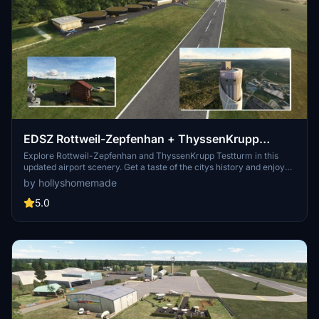
EDSZ Rottweil-Zepfenhan + ThyssenKrupp
Testturm
Explore Rottweil-Zepfenhan and ThyssenKrupp Testturm in this
updated airport scenery. Get a taste of the citys history and enjoy
the stunning views from the test towers observation deck.
by hollyshomemade
Experience added realism with new buildings, activities, and
textures. Happy landings!
5.0