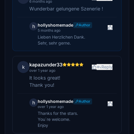
6 months ago
Wunderbar gelungene Szenerie !
hollyshomemade
Author
h
5 months ago
Lieben Herzlichen Dank.
Sehr, sehr gerne.
kapazunder33
k
Reply
over 1 year ago
It looks great!
Thank you!
hollyshomemade
Author
h
over 1 year ago
Thanks for the stars.
You´re welcome.
Enjoy