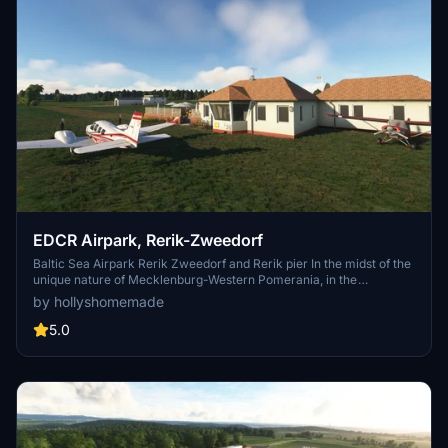
EDCR Airpark, Rerik-Zweedorf
Baltic Sea Airpark Rerik Zweedorf and Rerik pier In the midst of the
unique nature of Mecklenburg-Western Pomerania, in the
immediate vicinity of the coastal landscape of the Salzhaff and the
by hollyshomemade
Baltic Sea, lies the Rerik - Zweedorf airfield with the ICAO identifier
EDCR. The well-maintained grass runway between rapeseed fields
5.0
and dense beech forests is just a few minutes from the beach. First
airpark on the Baltic Sea.