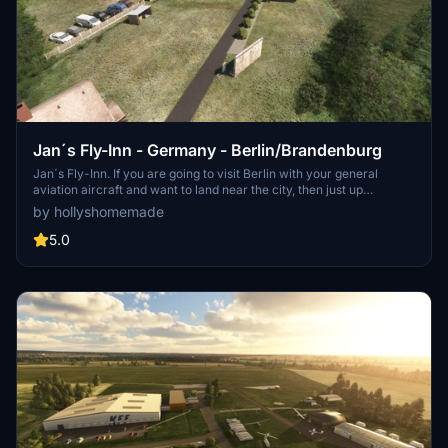
Jan´s Fly-Inn - Germany - Berlin/Brandenburg
Jan´s Fly-Inn. If you are going to visit Berlin with your general
aviation aircraft and want to land near the city, then just up
northwest of Tegel you will find a decent airfield with a restaurant
by hollyshomemade
and beergarden. Please refer to attached VFR-Chart.Enjoy.
5.0