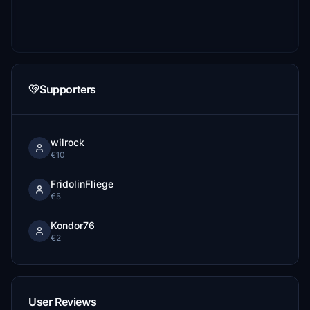
Supporters
wilrock
€10
FridolinFliege
€5
Kondor76
€2
User Reviews