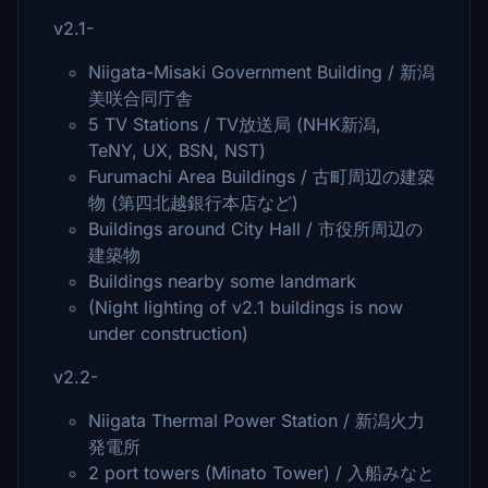
v2.1-
Niigata-Misaki Government Building / 新潟
美咲合同庁舎
5 TV Stations / TV放送局 (NHK新潟,
TeNY, UX, BSN, NST)
Furumachi Area Buildings / 古町周辺の建築
物 (第四北越銀行本店など)
Buildings around City Hall / 市役所周辺の
建築物
Buildings nearby some landmark
(Night lighting of v2.1 buildings is now
under construction)
v2.2-
Niigata Thermal Power Station / 新潟火力
発電所
2 port towers (Minato Tower) / 入船みなと