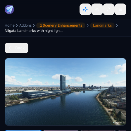
Home
Addons
Scenery Enhancements
Landmarks
Niigata Landmarks with night lighting
Back