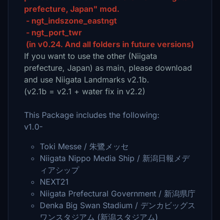
prefecture, Japan" mod.
- ngt_indszone_eastngt
- ngt_port_twr
(in v0.24. And all folders in future versions)
If you want to use the other (Niigata
prefecture, Japan) as main, please download
and use Niigata Landmarks v2.1b.
(v2.1b = v2.1 + water fix in v2.2)
This Package includes the following:
v1.0-
Toki Messe / 朱鷺メッセ
Niigata Nippo Media Ship / 新潟日報メデ
ィアシップ
NEXT21
Niigata Prefectural Government / 新潟県庁
Denka Big Swan Stadium / デンカビッグス
ワンスタジアム (新潟スタジアム)