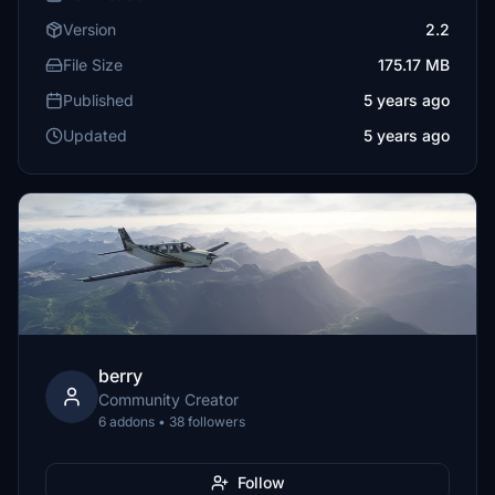
Version
2.2
File Size
175.17 MB
Published
5 years ago
Updated
5 years ago
berry
Community Creator
6 addons • 38 followers
Follow