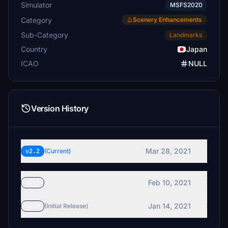
Simulator
MSFS2020
Category
Scenery Enhancements
Sub-Category
Landmarks
Country
Japan
ICAO
NULL
Version History
Mar 28, 2021
v2.2
(Current)
Feb 10, 2021
v2.1
Jan 14, 2021
v2.0
(Initial Release)