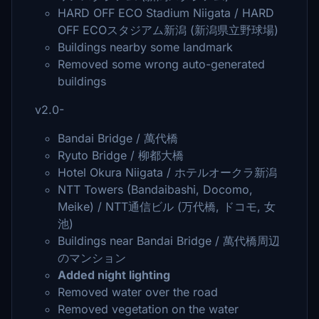
HARD OFF ECO Stadium Niigata / HARD
OFF ECOスタジアム新潟 (新潟県立野球場)
Buildings nearby some landmark
Removed some wrong auto-generated
buildings
v2.0-
Bandai Bridge / 萬代橋
Ryuto Bridge / 柳都大橋
Hotel Okura Niigata / ホテルオークラ新潟
NTT Towers (Bandaibashi, Docomo,
Meike) / NTT通信ビル (万代橋, ドコモ, 女
池)
Buildings near Bandai Bridge / 萬代橋周辺
のマンション
Added night lighting
Removed water over the road
Removed vegetation on the water