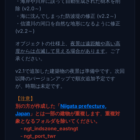
・海岸や川岸に誤って自動生成された樹木を削
除 (v2.0～)
・海に沈んでしまった防波堤の修正 (v2.2～)
・信濃川の河口を自然な地形になるように修正
(v2.2～)
オブジェクトの仕様上、
夜景は遠距離や高い高
度からは点滅して見える場合があります
。ご了
承ください。
v2.1で追加した建築物の夜景は準備中です。次回
以降のバージョンアップで順次追加予定です
が、時期は未定です。
【注意】
別の方が作成した「
Niigata prefecture,
Japan
」とは一部の建物が重複します
。
重複対
象となるフォルダを除いてください。
- ngt_indszone_eastngt
- ngt_port_twr