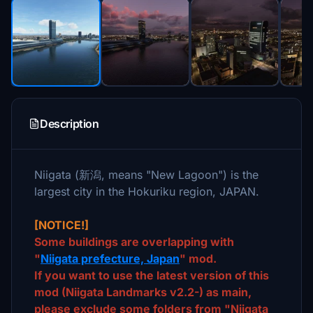
Description
Niigata (新潟, means "New Lagoon") is the
largest city in the Hokuriku region, JAPAN.
[NOTICE!]
Some buildings are overlapping with
"
Niigata prefecture, Japan
" mod.
If you want to use the latest version of this
mod (Niigata Landmarks v2.2-) as main,
please exclude some folders from "Niigata