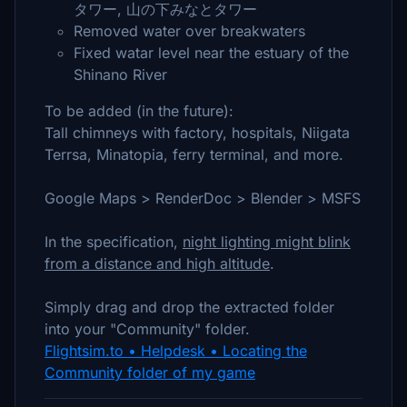
タワー, 山の下みなとタワー
Removed water over breakwaters
Fixed watar level near the estuary of the
Shinano River
To be added (in the future):
Tall chimneys with factory, hospitals, Niigata
Terrsa, Minatopia, ferry terminal, and more.
Google Maps > RenderDoc > Blender > MSFS
In the specification,
night lighting might blink
from a distance and high altitude
.
Simply drag and drop the extracted folder
into your "Community" folder.
Flightsim.to • Helpdesk • Locating the
Community folder of my game