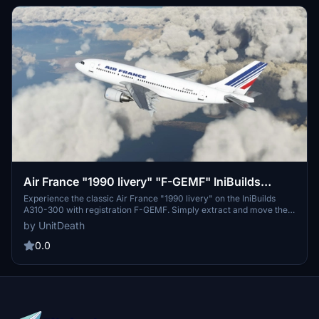
Air France "1990 livery" "F-GEMF" IniBuilds
A310-300
Experience the classic Air France "1990 livery" on the IniBuilds
A310-300 with registration F-GEMF. Simply extract and move the
file to your "community" directory for a nostalgic flight. Donations
by UnitDeath
appreciated but not required for this meticulously detailed
recreation. Remember, unauthorized use of elements is strictly
0.0
prohibited.