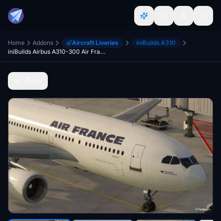
Home
Addons
Aircraft Liveries
iniBuilds A310
iniBuilds Airbus A310-300 Air France 1990 F-GEMP
Back