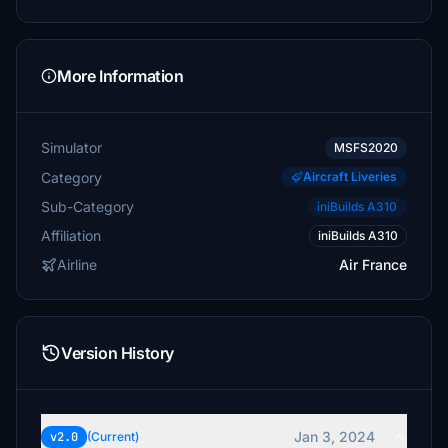
More Information
Simulator
MSFS2020
Category
Aircraft Liveries
Sub-Category
iniBuilds A310
Affiliation
iniBuilds A310
Airline
Air France
Version History
Jan 3, 2024
v2.0
(Current)