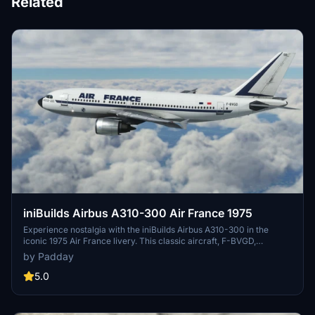
Related
iniBuilds Airbus A310-300 Air France 1975
Experience nostalgia with the iniBuilds Airbus A310-300 in the
iconic 1975 Air France livery. This classic aircraft, F-BVGD,
operated with Air France from 1975 to 1995, offering a glimpse into
by Padday
aviation history with its unique design and historical significance.
5.0