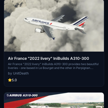
Air France "2022 livery" IniBuilds A310-300
Air France "2022 livery" IniBuilds A310-300 provides two beautiful
liveries - one based in Le Bourget and the other in Perpignan.
Simply extract and move the files to your "community" directory to
by UnitDeath
enjoy these liveries in your flights. Complete your experience with
this detailed livery, and please show your appreciation through
5.0
donations if you wish.