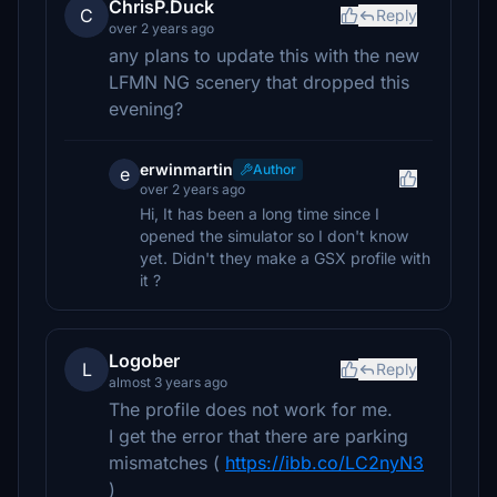
ChrisP.Duck
C
Reply
over 2 years ago
any plans to update this with the new
LFMN NG scenery that dropped this
evening?
erwinmartin
Author
e
over 2 years ago
Hi, It has been a long time since I
opened the simulator so I don't know
yet. Didn't they make a GSX profile with
it ?
Logober
L
Reply
almost 3 years ago
The profile does not work for me.
I get the error that there are parking
mismatches (
https://ibb.co/LC2nyN3
)