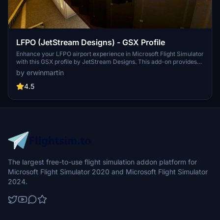
LFPO (JetStream Designs) - GSX Profile
Enhance your LFPO airport experience in Microsoft Flight Simulator
with this GSX profile by JetStream Designs. This add-on provides
accurate gate stopping positions, customized vehicle locations,
by erwinmartin
VDGS, and custom pushback procedures for specific gates.
Additionally, enjoy custom passenger waypoints at select gates for
4.5
a more immersive boarding and deboarding experience.
Instructions included for easy installation and suggestions for
improvement welcome.
The largest free-to-use flight simulation addon platform for
Microsoft Flight Simulator 2020 and Microsoft Flight Simulator
2024.