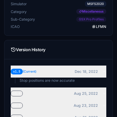
Simulator
MSFS2020
Category
Miscellaneous
Sub-Category
GSX Pro Profiles
ICAO
LFMN
Version History
Dec 18, 2022
v1.5
(Current)
Stop positions are now accurate
Aug 25, 2022
v1.4
Aug 23, 2022
v1.3