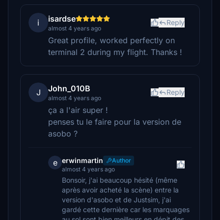
isardse
i
Reply
almost 4 years ago
Great profile, worked perfectly on
terminal 2 during my flight. Thanks !
John_010B
J
Reply
almost 4 years ago
ça a l'air super !
penses tu le faire pour la version de
asobo ?
erwinmartin
Author
e
almost 4 years ago
Bonsoir, j'ai beaucoup hésité (même
après avoir acheté la scène) entre la
version d'asobo et de Justsim, j'ai
gardé cette dernière car les marquages
au sol sont bien meilleurs en dépit des