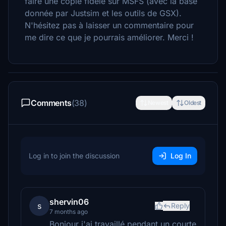
faire une copie fidèle sur MSFS (avec la base
donnée par Justsim et les outils de GSX).
N'hésitez pas à laisser un commentaire pour
me dire ce que je pourrais améliorer. Merci !
Comments
(38)
Newest
Oldest
Log in to join the discussion
Log In
shervin06
s
Reply
7 months ago
Bonjour j'ai travaillé pendant un courte