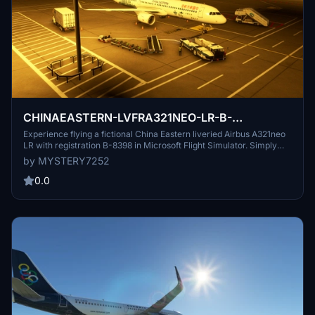
CHINAEASTERN-LVFRA321NEO-LR-B-
8398(FICTIONAL)
Experience flying a fictional China Eastern liveried Airbus A321neo
LR with registration B-8398 in Microsoft Flight Simulator. Simply
extract the file from the zip folder and drag and drop it into your
by MYSTERY7252
community folder to start your adventure.
0.0