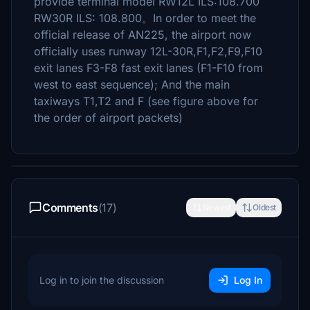
provide terminal model RW12L ILS:108.700
RW30R ILS: 108.800。In order to meet the
official release of AN225, the airport now
officially uses runway 12L-30R,F1,F2,F9,F10
exit lanes F3-F8 fast exit lanes (F1-F10 from
west to east sequence); And the main
taxiways T1,T2 and F (see figure above for
the order of airport packets)
Comments
(17)
Newest
Oldest
Log in to join the discussion
Log In