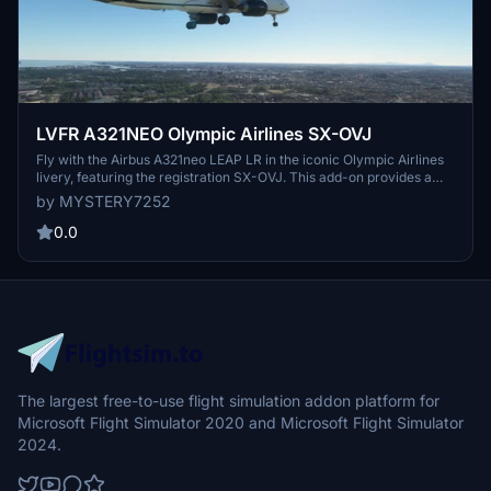
LVFR A321NEO Olympic Airlines SX-OVJ
Fly with the Airbus A321neo LEAP LR in the iconic Olympic Airlines
livery, featuring the registration SX-OVJ. This add-on provides a
detailed representation of the Latin VFR A321neo aircraft.
by MYSTERY7252
0.0
The largest free-to-use flight simulation addon platform for
Microsoft Flight Simulator 2020 and Microsoft Flight Simulator
2024.