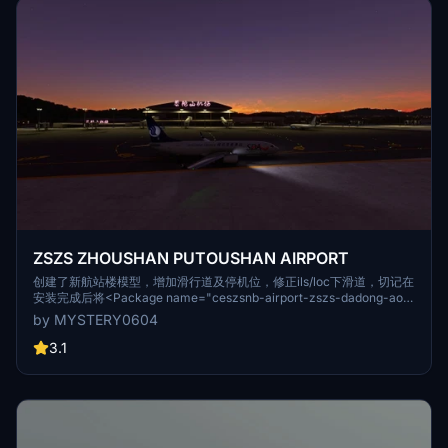
ZSZS ZHOUSHAN PUTOUSHAN AIRPORT
创建了新航站楼模型，增加滑行道及停机位，修正ils/loc下滑道，切记在
安装完成后将<Package name="ceszsnb-airport-zszs-dadong-ao"
active="true"/>放到<Package name="navigraph-navdata"
by MYSTERY0604
active="true"/>之后以免ils冲突,如果没有订阅navigraph用户请忽略这
一条。 A new terminal model was created, taxiways and parking
3.1
Spaces were added, and ILS/LOC slipways were revised, bearing in
mind that when the installation is complete, put<Package
name="ceszsnb-airport-zszs-dadong-ao" active="true"/>; below
to the <Package name="navigraph-navdata" active="true"/>; And
then to avoid ILS conflict.If the Navigraph user is not subscribed
please ignore this.