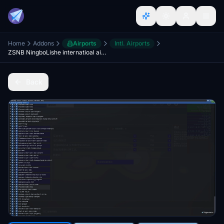
Home
Addons
Airports
Intl. Airports
ZSNB NingboLishe internatioal airoport
Back