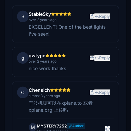
StableSky
S
Reply
over 2 years ago
EXCELLENT! One of the best lights
I've seen!
gwtype
g
Reply
over 2 years ago
nice work thanks
Chensich
C
Reply
almost 3 years ago
宁波机场可以在xplane.to 或者
xplane.org 上传吗
MYSTERY7252
Author
M