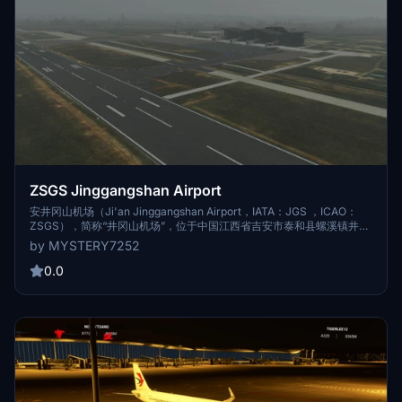
ZSGS Jinggangshan Airport
安井冈山机场（Ji'an Jinggangshan Airport，IATA：JGS ，ICAO：
ZSGS），简称“井冈山机场”，位于中国江西省吉安市泰和县螺溪镇井冈
路，东北距吉安市中心30千米，东南距泰和县城15千米，为4C级军民合
by MYSTERY7252
用旅游支线机场 [1-2]。 1975年，井冈山机场建成通航，时为军用机场
[4] ；2002年10月19日，井冈山机场军民合用改造工程开工 [2] ；2004
0.0
年5月18日，井冈山机场正式开通民航业务 [3] ；2019年9月19日，井冈
山机场新航站楼启用 [4] ；2020年，井冈山机场更名为吉安井冈山机场
[5] 。 截至2022年1月，吉安井冈山机场航站楼面积13640平方米，民航
站坪设9个机位；跑道长2600米，宽45米；可满足年旅客吞吐量100万
人次、货邮吞吐量3500吨、飞机起降12821架次的使用需求 [2] [6] 。
2021年，吉安井冈山机场共完成年旅客吞吐量71.3301万人次，同比增长
26.7%，全国排名第110位；货邮吞吐量559.9吨，同比增长42.2%，全
国排名第143位；飞机起降9704架次，同比增长32.1%，全国排名第130
位