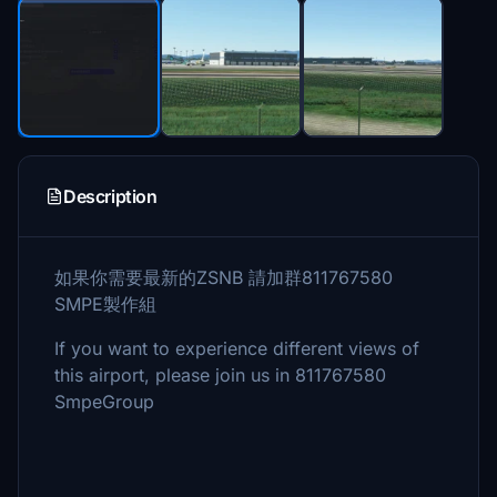
Description
如果你需要最新的ZSNB 請加群811767580
SMPE製作組
If you want to experience different views of
this airport, please join us in 811767580
SmpeGroup