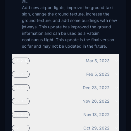
新。
Add new airport lights, improve the ground taxi
sign, change the ground texture, increase the
ground texture, and add some buildings with new
jetways. This update has improved the ground
information and can be used as a vatsim
continuous flight. This update is the final version
so far and may not be updated in the future.
Mar 5, 2023
v3.2.8
Feb 5, 2023
v3.2.1
Dec 23, 2022
v3.1.1
Nov 26, 2022
v3.0.1
Nov 13, 2022
v2.2.1
Oct 29, 2022
v2.1.1