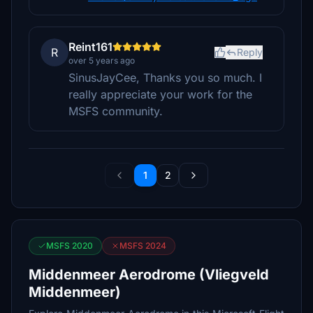
Reint161
R
Reply
over 5 years ago
SinusJayCee, Thanks you so much. I
really appreciate your work for the
MSFS community.
1
2
MSFS 2020
MSFS 2024
Middenmeer Aerodrome (Vliegveld
Middenmeer)