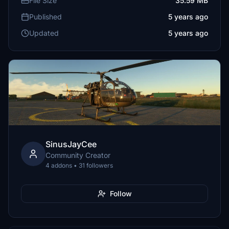
File Size
35.59 MB
Published
5 years ago
Updated
5 years ago
SinusJayCee
Community Creator
4 addons • 31 followers
Follow