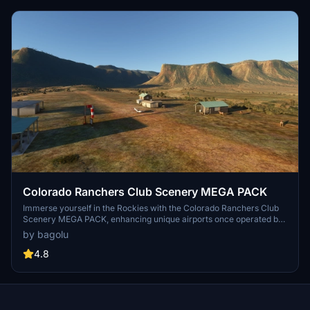
Colorado Ranchers Club Scenery MEGA PACK
Immerse yourself in the Rockies with the Colorado Ranchers Club
Scenery MEGA PACK, enhancing unique airports once operated by
the Colorado Ranchers Club from FSEconomy. Explore scenic
by bagolu
destinations like Redlands, Aspen, and Crested Butte, each offering
a different Ranchers Club experience. Discover a blend of luxury,
4.8
adventure, and relaxation, with activities ranging from horseback
riding to skiing. Ensure an optimal experience by using Daves
Crooked Library for full scenery immersion.