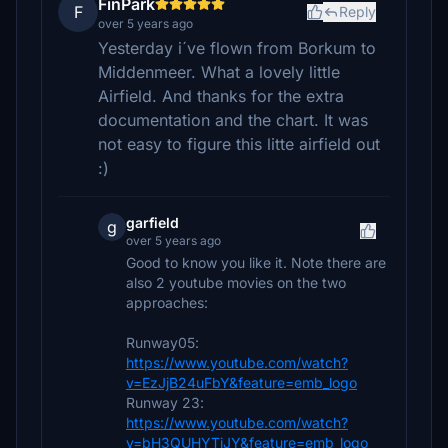
FinPark
F
Reply
over 5 years ago
Yesterday i´ve flown from Borkum to
Middenmeer. What a lovely little
Airfield. And thanks for the extra
documentation and the chart. It was
not easy to figure this litte airfield out
:)
garfield
g
over 5 years ago
Good to know you like it. Note there are
also 2 youtube movies on the two
approaches:
Runway05:
https://www.youtube.com/watch?
v=EzJjB24uFbY&feature=emb_logo
Runway 23:
https://www.youtube.com/watch?
v=bH3QUHYTjJY&feature=emb_logo