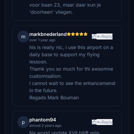
voor baan 23, maar daar kun je
'doorheen' vliegen.
markbnederland
m
Reply
over 1 year ago
his is really nic, I use this airport on a
daily base to support my flying
lessosn.
Thamk you so much for thi awsomne
customisation.
I cannot wait to see the enhancemenst
in the future.
Regads Mark Bouman
phantom94
p
Reply
almost 2 years ago
Na world update XVII blijft mijn