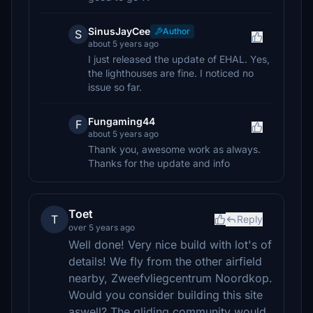
SinusJayCee
Author
S
about 5 years ago
I just released the update of EHAL. Yes,
the lighthouses are fine. I noticed no
issue so far.
Fungaming44
F
about 5 years ago
Thank you, awesome work as always.
Thanks for the update and info
Toet
T
Reply
over 5 years ago
Well done! Very nice build with lot's of
details! We fly from the other airfield
nearby, Zweefvliegcentrum Noordkop.
Would you consider building this site
aswell? The gliding community would