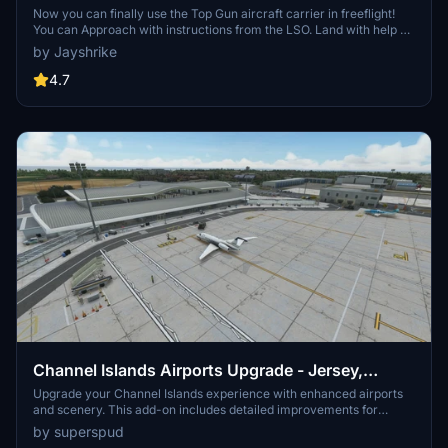
Now you can finally use the Top Gun aircraft carrier in freeflight!
You can Approach with instructions from the LSO. Land with help of
the arresting cables. And Take Off with the onboard catapults. Try
by Jayshrike
flying in challenging weather or even at night!
4.7
Channel Islands Airports Upgrade - Jersey,
Guernsey, Alderney
Upgrade your Channel Islands experience with enhanced airports
and scenery. This add-on includes detailed improvements for
Jersey, Guernsey, Alderney, and new addition Brecqhou airports,
by superspud
along with a separate scenery file. Customize your sim with new