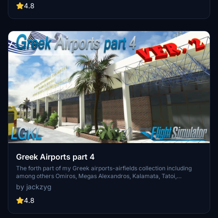
buildings, ground textures, and added details like fencing and car
4.8
parks. Version 3.3 combines previous files for a streamlined
experience.
Greek Airports part 4
The forth part of my Greek airports-airfields collection including
among others Omiros, Megas Alexandros, Kalamata, Tatoi,
Aristotelis and Kastellorizo Airports with 45 custom 3d models
by jackzyg
(from terminals and auxiliary buildings to bunkers). All airports are
up to date and as real as i can make them.
4.8