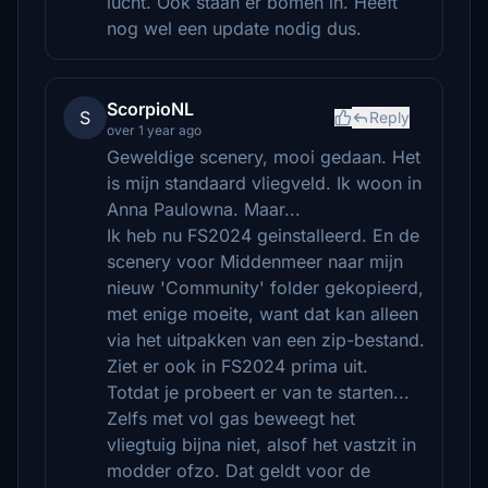
lucht. Ook staan er bomen in. Heeft
nog wel een update nodig dus.
ScorpioNL
S
Reply
over 1 year ago
Geweldige scenery, mooi gedaan. Het
is mijn standaard vliegveld. Ik woon in
Anna Paulowna. Maar...
Ik heb nu FS2024 geinstalleerd. En de
scenery voor Middenmeer naar mijn
nieuw 'Community' folder gekopieerd,
met enige moeite, want dat kan alleen
via het uitpakken van een zip-bestand.
Ziet er ook in FS2024 prima uit.
Totdat je probeert er van te starten...
Zelfs met vol gas beweegt het
vliegtuig bijna niet, alsof het vastzit in
modder ofzo. Dat geldt voor de