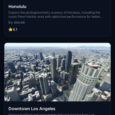
Honolulu
Explore the photogrammetry scenery of Honolulu, including the
iconic Pearl Harbor area with optimized performance for better
FPS. Discover Waikiki, Honolulu downtown, and more with this
by steveli
detailed addon. Enhance your experience by adding free mods for
carriers, battleships, and military airplanes in Pearl Harbor and
4.1
surrounding bases. Support the creator for future updates if you
enjoy this mod.
Downtown Los Angeles
Various buildings and monuments that are missing from Los