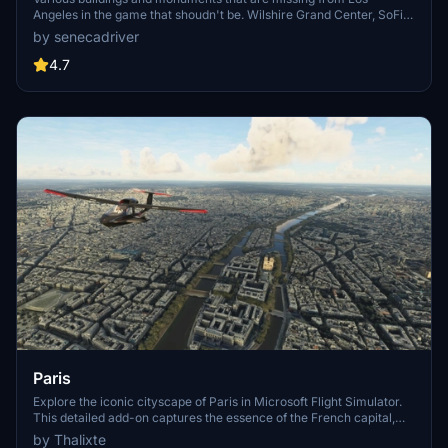
Angeles in the game that shoudn't be. Wilshire Grand Center, SoFi
Stadium, 801 S Grand, 825 S Hill, 888 S Hope, 1000 Grand, Apex the
by senecadriver
One, Atelier, Aven Apartments, Metropolis Towers, Level Los
Angeles
4.7
Paris
Explore the iconic cityscape of Paris in Microsoft Flight Simulator.
This detailed add-on captures the essence of the French capital,
featuring famous landmarks and architectural marvels. With
by Thalixte