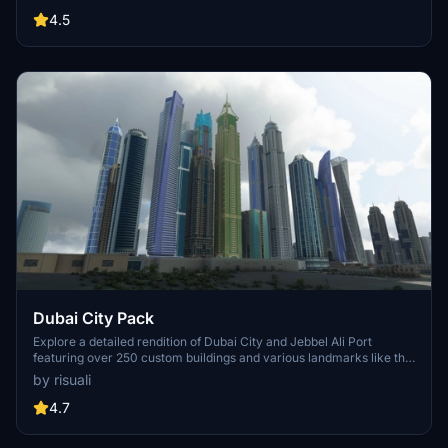
accurate GPS coordinates, immerse yourself in the beauty of Paris,
known for its historical significance and vibrant culture. Download
4.5
now and experience the City of Light from a whole new
perspective.
Dubai City Pack
Explore a detailed rendition of Dubai City and Jebbel Ali Port
featuring over 250 custom buildings and various landmarks like the
iconic hotels and tourist attractions. While focusing on enhancing
by risuali
the daytime visuals, this pack offers improved textures for select
buildings, promising a refreshing experience for simmers.
4.7
Additionally, adjustments have been made to SkyDive Dubai Airport
to address previous elevation issues, ensuring a more immersive