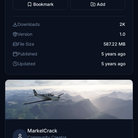
Bookmark
Add
Downloads
2K
Version
1.0
File Size
587.22 MB
Published
5 years ago
Updated
5 years ago
MarkelCrack
Community Creator