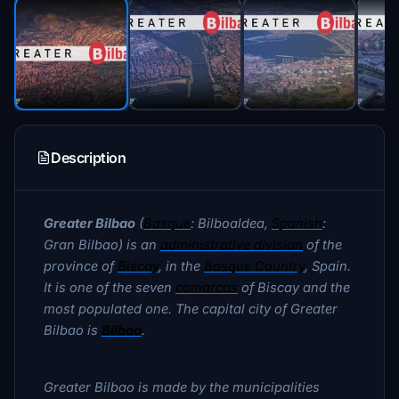
Description
Greater Bilbao
(
Basque
: Bilboaldea,
Spanish
:
Gran Bilbao) is an
administrative division
of the
province of
Biscay
, in the
Basque Country
, Spain.
It is one of the seven
comarcas
of Biscay and the
most populated one. The capital city of Greater
Bilbao is
Bilbao
.
Greater Bilbao is made by the municipalities