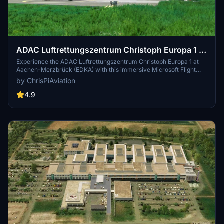
ADAC Luftrettungszentrum Christoph Europa 1 /
Aachen-Merzbrück (EDKA)
Experience the ADAC Luftrettungszentrum Christoph Europa 1 at
Aachen-Merzbrück (EDKA) with this immersive Microsoft Flight
Simulator add-on. Explore the air rescue base, featuring custom
by ChrisPiAviation
improvements and static aircraft. Download additional assets for
the full experience and easily install the scenery to enhance your
4.9
simulation.