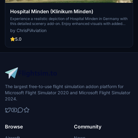
Hospital Minden (Klinikum Minden)
Experience a realistic depiction of Hospital Minden in Germany with
this detailed scenery add-on. Enjoy enhanced visuals with added
life, vegetation, and night lighting for a bustling atmosphere. Simply
by ChrisPiAviation
unzip the file, place it in your community folder, and spawn at
designated spots for a seamless experience. Dont forget to
5.0
download the necessary assets for full immersion.
The largest free-to-use flight simulation addon platform for
Microsoft Flight Simulator 2020 and Microsoft Flight Simulator
2024.
Browse
Community
Aircraft
News