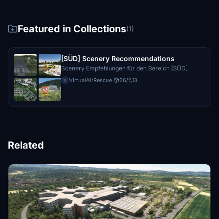
Featured in Collections
(1)
[SÜD] Scenery Recommendations
Scenery Empfehlungen für den Bereich [SÜD]
VirtualAirRescue
·
26
13
V
Related