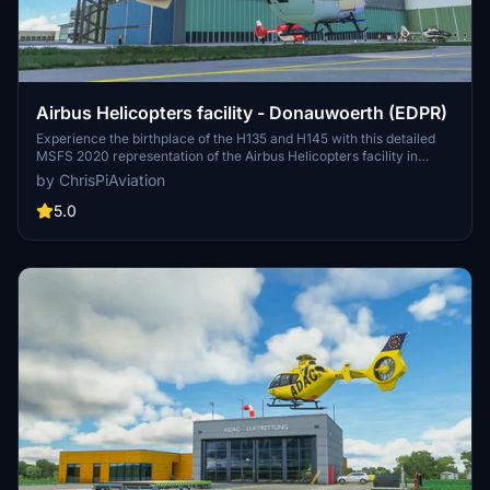
Airbus Helicopters facility - Donauwoerth (EDPR)
Experience the birthplace of the H135 and H145 with this detailed
MSFS 2020 representation of the Airbus Helicopters facility in
Donauwörth, Germany. Complete with working tower frequency,
by ChrisPiAviation
detailed lighting, and multiple spawn points, immerse yourself in this
ambitious scenery project. Additional downloads required for full
5.0
immersion, including assets like lighting packs, airport markings,
and helicopter liveries.