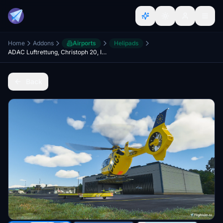
Home
Addons
Airports
Helipads
ADAC Luftrettung, Christoph 20, Interims-Standort am Flugplatz Bayreuth (EDQD)
Back