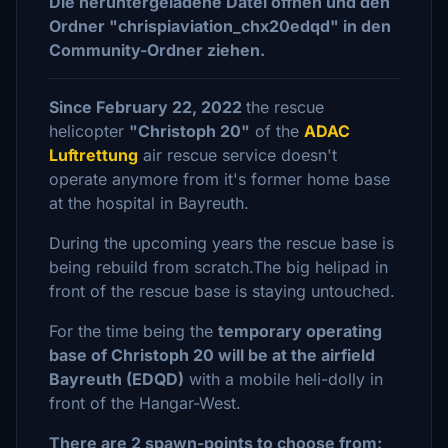
Die heruntergeladene Datei öffnen und den
Ordner "chrispiaviation_chx20edqd" in den
Community-Ordner ziehen.
Since February 22, 2022
the rescue
helicopter
"Christoph 20"
of the
ADAC
Luftrettung
air rescue service doesn't
operate anymore from it's former home base
at the hospital in Bayreuth.
During the upcoming years the rescue base is
being rebuild from scratch.The big helipad in
front of the rescue base is staying untouched.
For the time being the
temporary operating
base of Christoph 20 will be at the airfield
Bayreuth (EDQD)
with a mobile heli-dolly in
front of the Hangar-West.
There are 2 spawn-points to choose from: