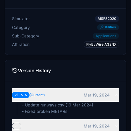
Simulator
MSFS2020
Category
Utilities
Sub-Category
Applications
Affiliation
FlyByWire A32NX
Version History
Mar 19, 2024
v1.6.6
(Current)
- Update runways.csv (19 Mar 2024)
- Fixed broken METARs
Mar 19, 2024
v1