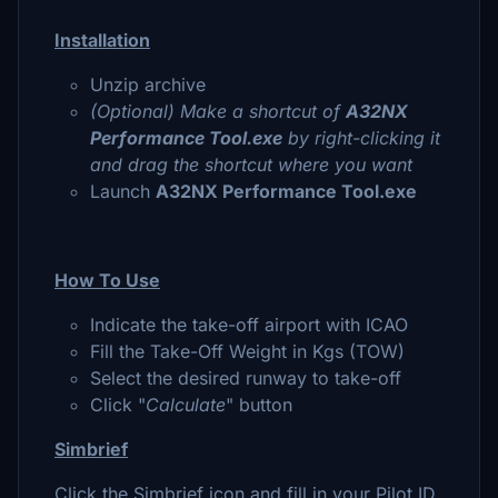
Installation
Unzip archive
(Optional) Make a shortcut of
A32NX
Performance Tool.exe
by right-clicking it
and drag the shortcut where you want
Launch
A32NX Performance Tool.exe
How To Use
Indicate the take-off airport with ICAO
Fill the Take-Off Weight in Kgs (TOW)
Select the desired runway to take-off
Click "
Calculate
" button
Simbrief
Click the Simbrief icon and fill in your Pilot ID