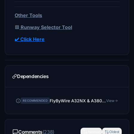
Other Tools
🟩
Runway Selector Tool
✔️ Click Here
Dependencies
FlyByWire A32NX & A380X via Installer
View
RECOMMENDED
Comments
(238)
Newest
Oldest