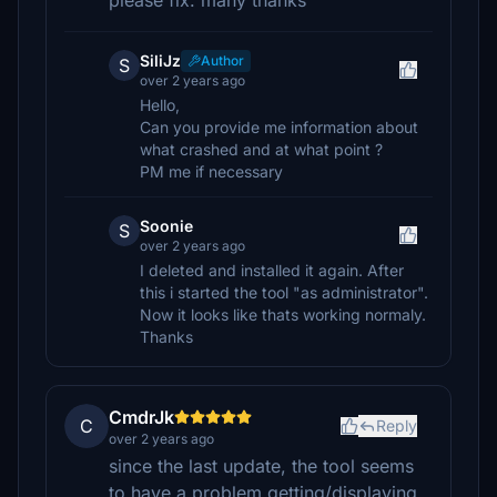
please fix. many thanks
SiliJz
Author
S
over 2 years ago
Hello,
Can you provide me information about
what crashed and at what point ?
PM me if necessary
Soonie
S
over 2 years ago
I deleted and installed it again. After
this i started the tool "as administrator".
Now it looks like thats working normaly.
Thanks
CmdrJk
C
Reply
over 2 years ago
since the last update, the tool seems
to have a problem getting/displaying