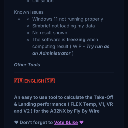
Utilisation
Known Issues
Windows 11 not running properly
Simbrief not loading my data
No result shown
The software is
freezing
when
computing result ( WIP -
Try run as
an Administrator
)
Other Tools
🇬🇧 ENGLISH 🇬🇧
An easy to use tool to calculate the Take-Off
& Landing performance ( FLEX Temp, V1, VR
and V2 ) for the A32NX by Fly By Wire
❤️ Don't forget to
V
ote &Like
❤️