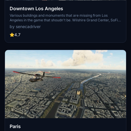
Downtown Los Angeles
Various buildings and monuments that are missing from Los
Angeles in the game that shoudn't be. Wilshire Grand Center, SoFi
Stadium, 801 S Grand, 825 S Hill, 888 S Hope, 1000 Grand, Apex the
by senecadriver
One, Atelier, Aven Apartments, Metropolis Towers, Level Los
Angeles
4.7
Paris