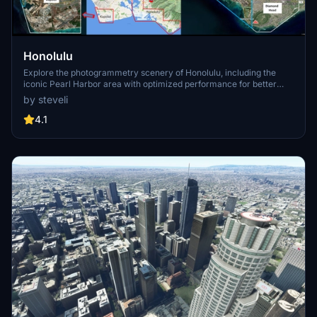
Honolulu
Explore the photogrammetry scenery of Honolulu, including the
iconic Pearl Harbor area with optimized performance for better
FPS. Discover Waikiki, Honolulu downtown, and more with this
by steveli
detailed addon. Enhance your experience by adding free mods for
carriers, battleships, and military airplanes in Pearl Harbor and
4.1
surrounding bases. Support the creator for future updates if you
enjoy this mod.