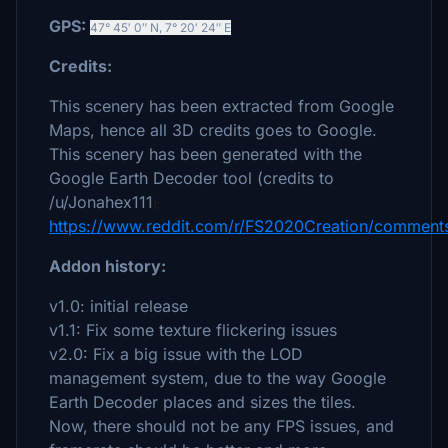
GPS:
47° 45′ 0″ N
,
7° 20′ 24″ E
Credits:
This scenery has been extracted from Google
Maps, hence all 3D credits goes to Google.
This scenery has been generated with the
Google Earth Decoder tool (credits to
/u/Jonahex111
):
https://www.reddit.com/r/FS2020Creation/comments
Addon history:
v1.0:
in
itial release
v1.1: Fix some texture flickering issues
v2.0: Fix a big issue with the LOD
management system, due to the way Google
Earth Decoder places and sizes the tiles.
Now, there should not be any FPS issues, and