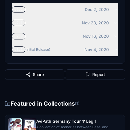
Dec 2, 2020
v2.2
Nov 23, 2020
v2.1
Nov 16, 2020
v2.0
Nov 4, 2020
v1.1
(Initial Release)
Share
Report
Featured in Collections
(1)
AviPath Germany Tour 1: Leg 1
A collection of sceneries between Basel and