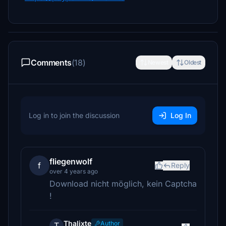
Comments
(18)
Newest
Oldest
Log in to join the discussion
Log In
fliegenwolf
f
Reply
over 4 years ago
Download nicht möglich, kein Captcha
!
Thalixte
Author
T