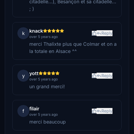
citadelle...), Besançon et sa citadelle...
; )
knack
k
Reply
over 5 years ago
merci Thalixte plus que Colmar et on a
la totale en Alsace ^^
yott
y
Reply
over 5 years ago
un grand merci!
filair
f
Reply
over 5 years ago
merci beaucoup