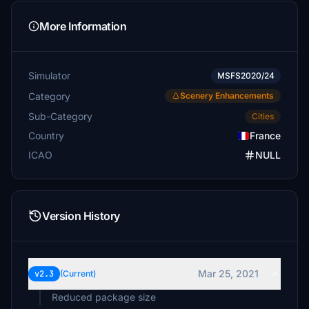
More Information
Simulator
MSFS2020/24
Category
Scenery Enhancements
Sub-Category
Cities
Country
France
ICAO
NULL
Version History
Mar 25, 2021
v2.3
(Current)
Reduced package size