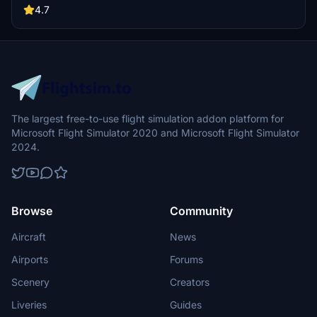
buildings, promising a refreshing experience for simmers.
4.7
Additionally, adjustments have been made to SkyDive Dubai Airport
to address previous elevation issues, ensuring a more immersive
flight into this dynamic cityscape.
The largest free-to-use flight simulation addon platform for
Microsoft Flight Simulator 2020 and Microsoft Flight Simulator
2024.
Browse
Community
Aircraft
News
Airports
Forums
Scenery
Creators
Liveries
Guides