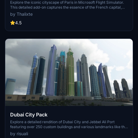
Explore the iconic cityscape of Paris in Microsoft Flight Simulator.
This detailed add-on captures the essence of the French capital,
featuring famous landmarks and architectural marvels. With
by Thalixte
accurate GPS coordinates, immerse yourself in the beauty of Paris,
known for its historical significance and vibrant culture. Download
4.5
now and experience the City of Light from a whole new
perspective.
Dubai City Pack
Explore a detailed rendition of Dubai City and Jebbel Ali Port
featuring over 250 custom buildings and various landmarks like the
iconic hotels and tourist attractions. While focusing on enhancing
by risuali
the daytime visuals, this pack offers improved textures for select