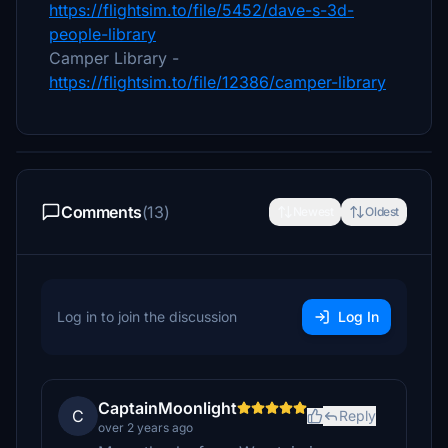
https://flightsim.to/file/5452/dave-s-3d-
people-library
Camper Library -
https://flightsim.to/file/12386/camper-library
Comments
(13)
Newest
Oldest
Log in to join the discussion
Log In
CaptainMoonlight
C
Reply
over 2 years ago