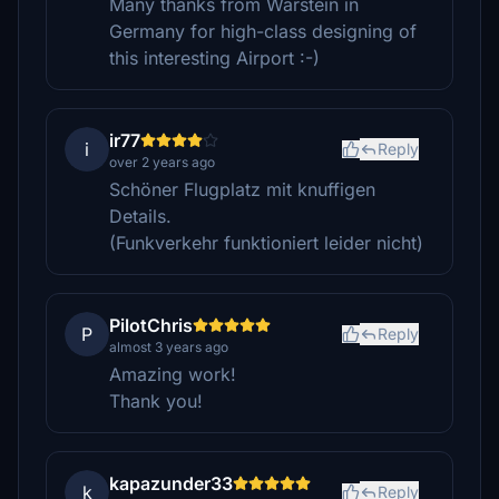
Many thanks from Warstein in
Germany for high-class designing of
this interesting Airport :-)
ir77
i
Reply
over 2 years ago
Schöner Flugplatz mit knuffigen
Details.
(Funkverkehr funktioniert leider nicht)
PilotChris
P
Reply
almost 3 years ago
Amazing work!
Thank you!
kapazunder33
k
Reply