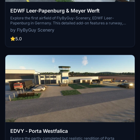
EDWF Leer-Papenburg & Meyer Werft
Explore the first airfield of FlyByGuy-Scenery, EDWF Leer-
Papenburg in Germany. This detailed add-on features a runway,
hangars, lighting systems, and a precision landing system, making it
by FlyByGuy Scenery
an ideal starting point for VFR planes and business jets. Additionally,
the scenery includes custom-modeled buildings, the famous
5.0
Meyer-Werft shipyard, and realistic details that will enhance your
flight experience in this region.
EDVY - Porta Westfalica
Explore the partly completed but realistic rendition of Porta