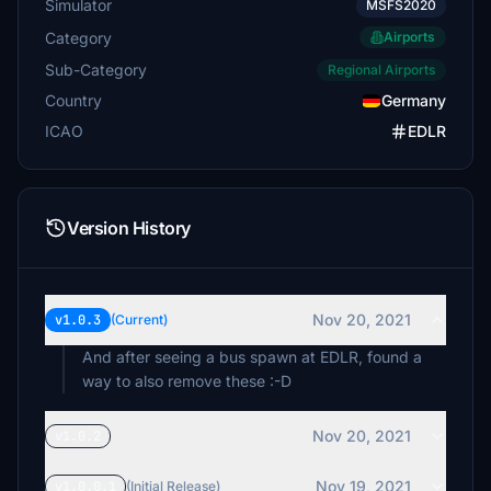
Simulator
MSFS2020
Category
Airports
Sub-Category
Regional Airports
Country
Germany
ICAO
EDLR
Version History
Nov 20, 2021
v1.0.3
(Current)
And after seeing a bus spawn at EDLR, found a
way to also remove these :-D
Nov 20, 2021
v1.0.2
Nov 19, 2021
v1.0.0.1
(Initial Release)