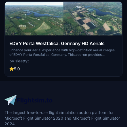
EDVY Porta Westfalica, Germany HD Aerials
Enhance your aerial experience with high-definition aerial images
of EDVY Porta Westfalica, Germany. This add-on provides
improved visuals of the airfield without altering the airport itself.
by sleepyt
Visit the creators BuyMeACoffee channel for more details and
access to the beta version.
5.0
The largest free-to-use flight simulation addon platform for
Microsoft Flight Simulator 2020 and Microsoft Flight Simulator
2024.