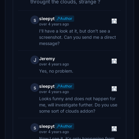
througnt the clouds, strange ?
sleepyt
Author
s
over 4 years ago
I'll have a look at it, but don't see a
screenshot. Can you send me a direct
message?
Jeremy
J
over 4 years ago
Yes, no problem.
sleepyt
Author
s
over 4 years ago
Looks funny and does not happen for
me, will investigate further. Do you use
some sort of clouds addon?
sleepyt
Author
s
over 4 years ago
Now I see it, it's only happening from