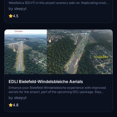
Westfalica (EDVY) in this airport scenery add-on. Replicating most
buildings from real life, join in for a visual treat, with ongoing
by sleepyt
updates promised by the developer. Enhance your experience by
combining this scenery with EDVY aerials and nearby
4.5
communication towers - a perfect addition for your Microsoft Flight
Simulator collection. Install additional libraries for the best
experience and support the creator through BuyMeACoffee or
Paypal for future freeware scenery updates.
EDLI Bielefeld-Windelsbleiche Aerials
Enhance your Bielefeld-Windelsbleiche experience with improved
aerials for the airport, part of the upcoming EDLI package. Stay
tuned for more updates, including detailed airport buildings and
by sleepyt
high-resolution aerials for EDLO. Follow the progress on flybyguy-
scenery.de and consider supporting the creators work by
4.8
<em>buying a coffee</em>.